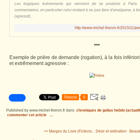
Les tragiques événements qui viennent de se produire à Paris 
commentaires, en particulier celui invitant à ne pas faire d'amalgame, à b
(agressif)...
http://www.michel-theron.fr/2015/11/p
***
Exemple de prière de demande (rogation), à la fois infériori
et extrêmement agressive :
Repost
0
Published by www.michel-theron.fr
dans
chroniques de golias hebdo (actuali
commenter cet article
…
<< Marges du Livre (Fictions...
Désir et sidération : Beaut