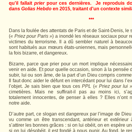
qu'il fallait
prier
pour ces dernières. Je reproduis do
dans
Golias Hebdo
en 2015, traitant d'un contexte simil
***
Dans la foulée des attentats de Paris et de Saint-Denis, le
(
« Priez pour Paris »
) a inondé les réseaux sociaux pour
victimes du terrorisme. Il a dû sembler naturel à beauco
sont habitués aux mœurs états-uniennes, mais personnell
la fois bizarre, et dangereux.
Bizarre, parce que prier pour un mort implique nécessair
venir en aide. Et pour quelle occasion, sinon à la pensée 
subir, lui ou son âme, de la part d’un Dieu compris com
Il faut donc aider le défunt en intercédant pour lui dans l’e
l’objet. Je sais bien que tous ces
PPL
(
« Priez pour lui 
cimetières. Mais ne suffirait-il pas au moins ici, s’a
totalement innocentes, de penser à elles ? Elles n’ont 
notre aide.
D’autre part, ce slogan est dangereux par l’image de Dieu q
vu comme un être transcendant, antérieur et extérieur à
s’attirer les bonnes grâces : si on lui obéit, on en espère
si on lui désobéit, il est fondé à nous punir. Au fond, le re