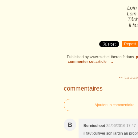
Loin
Loin 
Tâch
Il fa
Repost
Published by www.michel-theron.fr
dans
p
commenter cet article
…
<< La citat
commentaires
Ajouter un commentaire
B
Bernieshoot
25/06/2016 17:47
il faut cultiver son jardin au pr