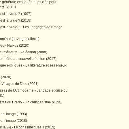
e générale expliquée - Les clés pour
re (2018)
est la vraie ? (1997)
est la vraie ? (2018)
est la vraie ? - Les Langages de l'image
ourd'hui (ouvrage collectif)
peu - Haïkus (2020)
 intérieure - 2e édition (2008)
 intérieure : nouvelle édition (2017)
tique expliquée - La littérature et ses enjeux
h (2020)
 Visages de Dieu (2001)
sses de l'Art moderne - Langage et crise du
21)
res du Credo - Un christianisme pluriel
par l'image (1993)
par l'image (2018)
r la vie - Fictions bibliques II (2019)