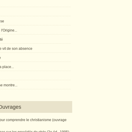
pse
l'Origine...
té
 vit de son absence
e
 place...
e montre...
Ouvrages
pour comprendre le christianisme (ouvrage