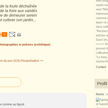
mon blog.
sujets so
 de la foule déchaînée
veut "filt
de la foire aux vanités
intéresse
e de demeurer serein
colonne e
ut cultiver son jardin...
taper ce
dans cet
"Recherch
0
articles 
Dans les 
>>>>> Re
hotographies et poèmes (esthétique)
pouvez tr
Littératu
"Le blog 
ion du jour (015)
Peopolisation >>
michel-t
Contact
Profil
Name :
w
opre comme au figuré