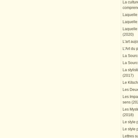
La cultur
comprend
Laquelle 
Laquelle 
Laquelle 
(2020)
L'art auj
L'Art du 
La Source
La Source
La stylis
(2017)
Le Kitsc
Les Deux
Les Impa
sens (20
Les Mystè
(2018)
Le style 
Le style 
Lettres su