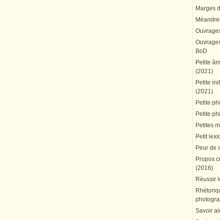
Marges du
Méandres
Ouvrages
Ouvrages 
BoD
Petite â
(2021)
Petite in
(2021)
Petite ph
Petite ph
Petites 
Petit lex
Peur de 
Propos cr
(2016)
Réussir l
Rhétoriqu
photogra
Savoir ai