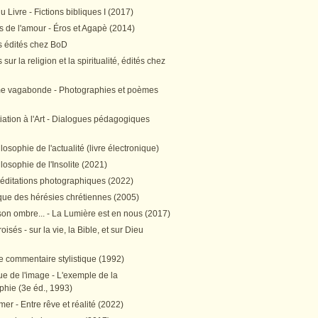
 Livre - Fictions bibliques I (2017)
 de l'amour - Éros et Agapè (2014)
 édités chez BoD
sur la religion et la spiritualité, édités chez
me vagabonde - Photographies et poèmes
itiation à l'Art - Dialogues pédagogiques
ilosophie de l'actualité (livre électronique)
ilosophie de l'Insolite (2021)
méditations photographiques (2022)
ique des hérésies chrétiennes (2005)
son ombre... - La Lumière est en nous (2017)
oisés - sur la vie, la Bible, et sur Dieu
e commentaire stylistique (1992)
e de l'image - L'exemple de la
phie (3e éd., 1993)
mer - Entre rêve et réalité (2022)