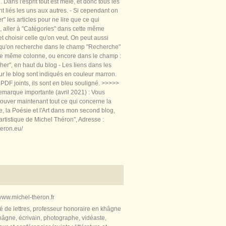
 Dans l'esprit tout est mêlé, et donc tous les
nt liés les uns aux autres. - Si cependant on
rer" les articles pour ne lire que ce qui
, aller à "Catégories" dans cette même
t choisir celle qu'on veut. On peut aussi
 qu'on recherche dans le champ "Recherche"
te même colonne, ou encore dans le champ :
er", en haut du blog - Les liens dans les
sur le blog sont indiqués en couleur marron.
PDF joints, ils sont en bleu souligné. >>>>>
marque importante (avril 2021) : Vous
ouver maintenant tout ce qui concerne la
re, la Poésie et l'Art dans mon second blog,
artistique de Michel Théron", Adresse :
heron.eu/
ww.michel-theron.fr