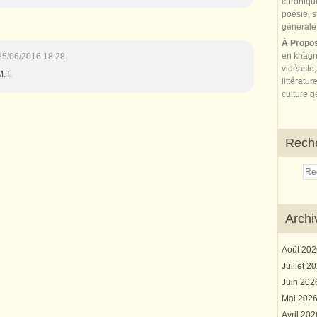
À Propo
en khâgn
25/06/2016 18:28
vidéaste,
M.T.
littératur
culture gé
Rech
Archi
Août 20
Juillet 2
Juin 20
Mai 202
Avril 20