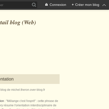
Connexion
+
Créer mon blog
ntation
e blog de michel.theron.over-blog.fr
tion
: "Mélange c'est l'esprit" : cette phrase de
ry résume l'orientation interdisciplinaire de