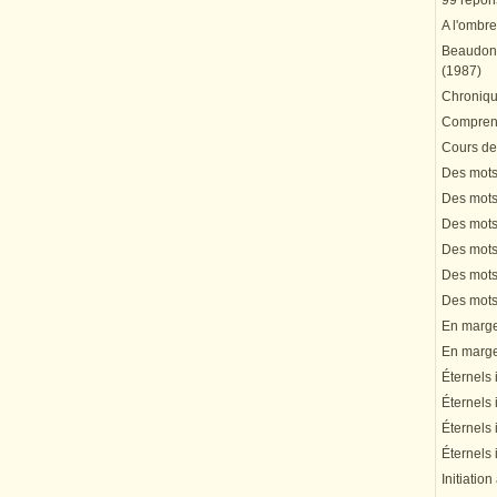
99 répons
A l'ombre
Beaudonn
(1987)
Chronique
Comprend
Cours de 
Des mots 
Des mots 
Des mots 
Des mots 
Des mots 
Des mots 
En marge 
En marge 
Éternels 
Éternels 
Éternels 
Éternels 
Initiation