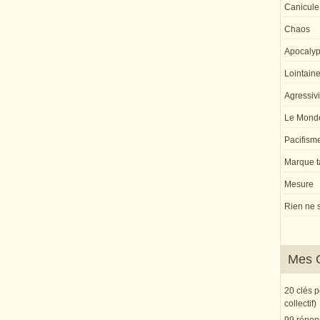
Canicule
Chaos
Apocaly
Lointaine 
Agressivi
Le Monde
Pacifism
Marque ta
Mesure
Rien ne s
Mes 
20 clés 
collectif)