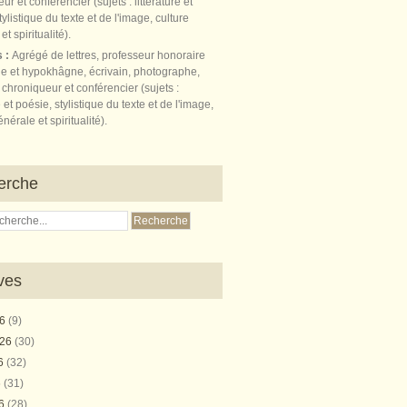
s :
Agrégé de lettres, professeur honoraire
e et hypokhâgne, écrivain, photographe,
 chroniqueur et conférencier (sujets :
e et poésie, stylistique du texte et de l'image,
nérale et spiritualité).
erche
ves
26
(9)
026
(30)
26
(32)
6
(31)
26
(28)