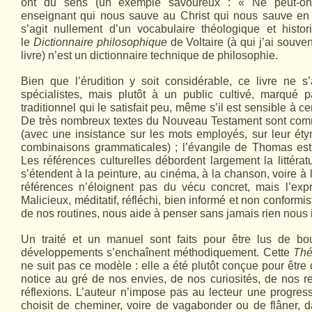
ont du sens (un exemple savoureux : « Ne peut-on p
enseignant qui nous sauve au Christ qui nous sauve en s
s’agit nullement d’un vocabulaire théologique et histo
le
Dictionnaire philosophique
de Voltaire (à qui j’ai souve
livre) n’est un dictionnaire technique de philosophie.
Bien que l’érudition y soit considérable, ce livre ne 
spécialistes, mais plutôt à un public cultivé, marqué p
traditionnel qui le satisfait peu, même s’il est sensible à c
De très nombreux textes du Nouveau Testament sont com
(avec une insistance sur les mots employés, sur leur éty
combinaisons grammaticales) ; l’évangile de Thomas est 
Les références culturelles débordent largement la littérat
s’étendent à la peinture, au cinéma, à la chanson, voire à l
références n’éloignent pas du vécu concret, mais l’expri
Malicieux, méditatif, réfléchi, bien informé et non conformis
de nos routines, nous aide à penser sans jamais rien nous
Un traité et un manuel sont faits pour être lus de bo
développements s’enchaînent méthodiquement. Cette
Thé
ne suit pas ce modèle : elle a été plutôt conçue pour être
notice au gré de nos envies, de nos curiosités, de nos 
réflexions. L’auteur n’impose pas au lecteur une progress
choisit de cheminer, voire de vagabonder ou de flâner, d