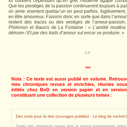
Ils oublient cependant qu’en grec moderne
agapè
cumule
Que les prestiges de la passion continueront toujours à p
on aime vraiment quelqu’un on peut parfois, fugitivement, 
en être amoureux. Faisons donc en sorte que dans l’amour v
restent des traces ou des vestiges de l’amour-passion.
Philémon et Baucis
de La Fontaine :
« L’amitié modéra 
détruire / Et par des traits d’amour sut encor se produire. »
D.R.
***
Nota : Ce texte est aussi publié en volume.
Retrouve
mes chroniques revues et enrichies, réunies sous
édités chez BoD en version papier et en version 
constituant une collection de plusieurs tomes :
Des mots pour le dire (ouvrages publiés) - Le blog de michel.t
Toutes mes chroniques parues dans le journal hebdomadaire Golia