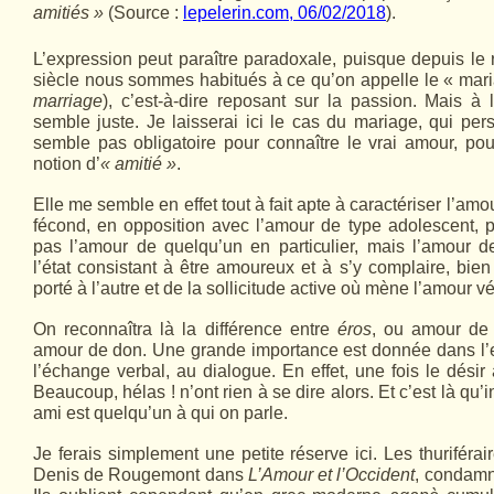
amitiés »
(Source :
lepelerin.com, 06/02/2018
).
L’expression peut paraître paradoxale, puisque depuis l
siècle nous sommes habitués à ce qu’on appelle le « mar
marriage
), c’est-à-dire reposant sur la passion. Mais à 
semble juste. Je laisserai ici le cas du mariage, qui p
semble pas obligatoire pour connaître le vrai amour, pou
notion d’
« amitié »
.
Elle me semble en effet tout à fait apte à caractériser l’amo
fécond, en opposition avec l’amour de type adolescent, p
pas l’amour de quelqu’un en particulier, mais l’amour d
l’état consistant à être amoureux et à s’y complaire, bien d
porté à l’autre et de la sollicitude active où mène l’amour vé
On reconnaîtra là la différence entre
éros
, ou amour de 
amour de don. Une grande importance est donnée dans l’e
l’échange verbal, au dialogue. En effet, une fois le désir
Beaucoup, hélas ! n’ont rien à se dire alors. Et c’est là qu’in
ami est quelqu’un à qui on parle.
Je ferais simplement une petite réserve ici. Les thuriférai
Denis de Rougemont dans
L’Amour et l’Occident
, condamn