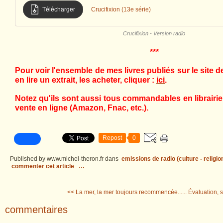
Télécharger
Crucifixion (13e série)
Crucifixion - Version radio
***
Pour voir l'ensemble de mes livres publiés sur le site 
en lire un extrait, les acheter, cliquer :
ici
.
Notez qu'ils sont aussi tous commandables en librairie,
vente en ligne (Amazon, Fnac, etc.).
Repost
0
Published by www.michel-theron.fr
dans
emissions de radio (culture - religio
commenter cet article
…
<< La mer, la mer toujours recommencée......
Évaluation, s
commentaires