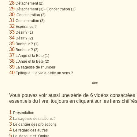
28
Détachement (2)
29
Détachement (3) - Concentration (1)
30
Concentration (2)
31
Concentration (3)
32
Espérance ?
33
Désir ? (1)
34
Désir ? (2)
35
Bonheur ? (1)
36
Bonheur ? (2)
37
L'Ange et la Bête (1)
38
L'Ange et la Bête (2)
39
La sagesse de l'humour
40
Épilogue : La vie a-t-elle un sens ?
***
Vous pouvez voir aussi une série de 6 vidéos consacrées
essentiels du livre, toujours en cliquant sur les liens chiffré
1
Présentation
2
La sagesse des nations ?
3
Le danger des projections
4
Le regard des autres
5
Le Masque et l'Ombre