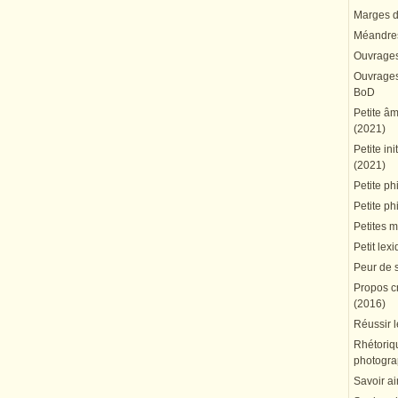
Marges du
Méandres
Ouvrages
Ouvrages 
BoD
Petite â
(2021)
Petite in
(2021)
Petite ph
Petite ph
Petites 
Petit lex
Peur de 
Propos cr
(2016)
Réussir l
Rhétoriqu
photogra
Savoir ai