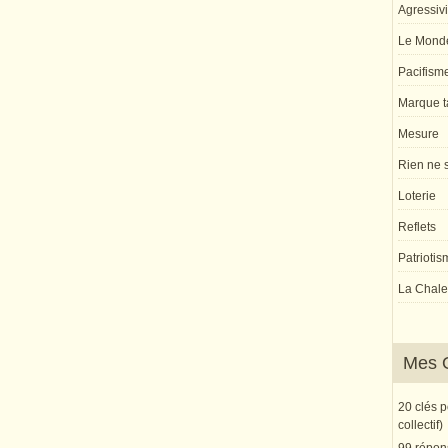
Agressivi
Le Monde
Pacifism
Marque ta
Mesure
Rien ne s
Loterie
Reflets
Patriotis
La Chaleu
Mes 
20 clés 
collectif)