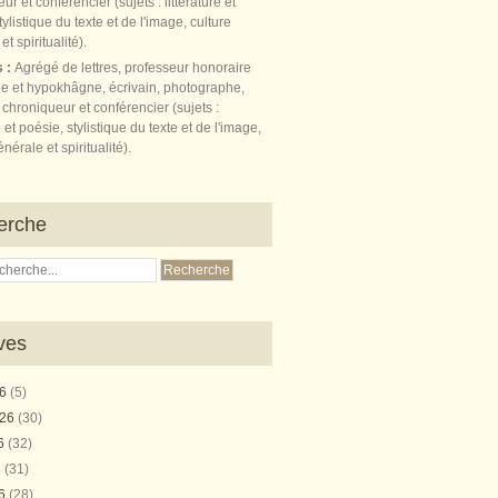
s :
Agrégé de lettres, professeur honoraire
e et hypokhâgne, écrivain, photographe,
 chroniqueur et conférencier (sujets :
e et poésie, stylistique du texte et de l'image,
nérale et spiritualité).
erche
ves
26
(5)
026
(30)
26
(32)
6
(31)
26
(28)