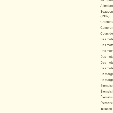
99 répons
A l'ombre
Beaudonn
(1987)
Chronique
Comprend
Cours de 
Des mots 
Des mots 
Des mots 
Des mots 
Des mots 
Des mots 
En marge 
En marge 
Éternels 
Éternels 
Éternels 
Éternels 
Initiation