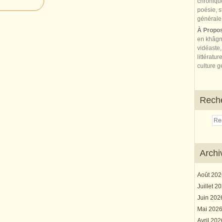
À Propo
en khâgn
vidéaste,
littératur
culture gé
Rech
Archi
Août 20
Juillet 2
Juin 20
Mai 202
Avril 20