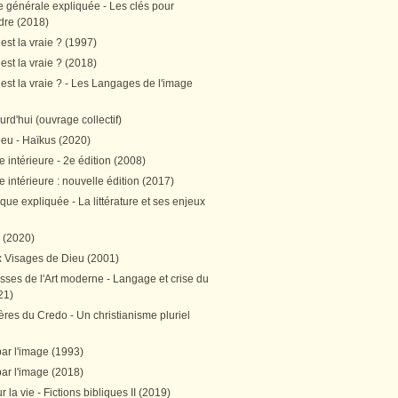
e générale expliquée - Les clés pour
re (2018)
est la vraie ? (1997)
est la vraie ? (2018)
est la vraie ? - Les Langages de l'image
ourd'hui (ouvrage collectif)
peu - Haïkus (2020)
 intérieure - 2e édition (2008)
 intérieure : nouvelle édition (2017)
tique expliquée - La littérature et ses enjeux
h (2020)
 Visages de Dieu (2001)
sses de l'Art moderne - Langage et crise du
21)
res du Credo - Un christianisme pluriel
par l'image (1993)
par l'image (2018)
r la vie - Fictions bibliques II (2019)