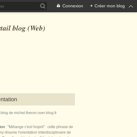
Connexion
+
Créer mon blog
ntation
e blog de michel.theron.over-blog.fr
tion
: "Mélange c'est l'esprit" : cette phrase de
ry résume l'orientation interdisciplinaire de