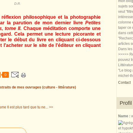
mon blog.
D.R.
sujets so
veut "filt
 réflexion philosophique et la photographie
intéresse
par la parution de mon dernier livre
Petites
colonne e
taper ce
, tome II
. Chaque méditation comporte une
dans cet
gard. Cela permet une lecture picorante et
"Recherch
eter le début du livre en cliquant ci-dessous
articles 
t l'acheter sur le site de l'éditeur en cliquant
Dans les 
>>>>> Re
pouvez tr
Littératu
"Le blog 
0
michel-t
Contact
xtraits de mes ouvrages (culture - littérature)
Profil
isme
Il est plus tard que tu ne... >>
Name :
w