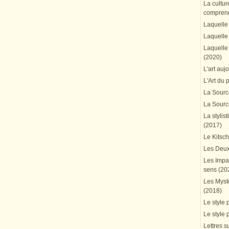
La cultur
comprend
Laquelle 
Laquelle 
Laquelle 
(2020)
L'art auj
L'Art du 
La Source
La Source
La stylis
(2017)
Le Kitsc
Les Deux
Les Impa
sens (20
Les Mystè
(2018)
Le style 
Le style 
Lettres su