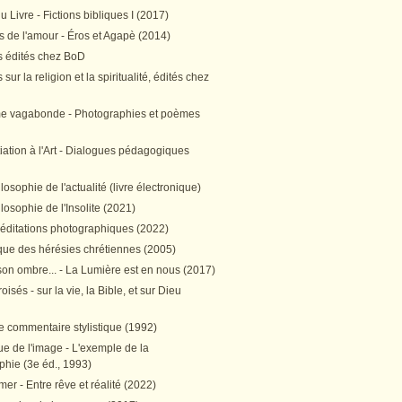
 Livre - Fictions bibliques I (2017)
 de l'amour - Éros et Agapè (2014)
 édités chez BoD
sur la religion et la spiritualité, édités chez
me vagabonde - Photographies et poèmes
itiation à l'Art - Dialogues pédagogiques
ilosophie de l'actualité (livre électronique)
ilosophie de l'Insolite (2021)
méditations photographiques (2022)
ique des hérésies chrétiennes (2005)
son ombre... - La Lumière est en nous (2017)
oisés - sur la vie, la Bible, et sur Dieu
e commentaire stylistique (1992)
e de l'image - L'exemple de la
phie (3e éd., 1993)
mer - Entre rêve et réalité (2022)