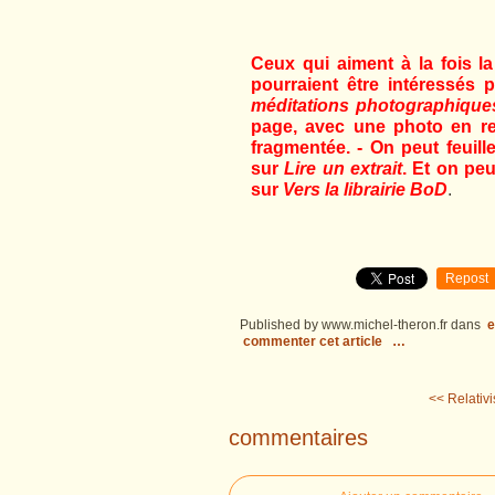
Ceux qui aiment à la fois la
pourraient être intéressés 
méditations photographiques
page, avec une photo en re
fragmentée. - On peut feuill
sur
Lire un extrait
. Et on peu
sur
Vers la librairie BoD
.
Repost
Published by www.michel-theron.fr
dans
e
commenter cet article
…
<< Relativ
commentaires