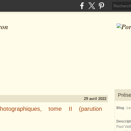
ron
Prése
29 avril 2022
photographiques, tome II (parution
Blog
: L
Descrip
Paul Valé