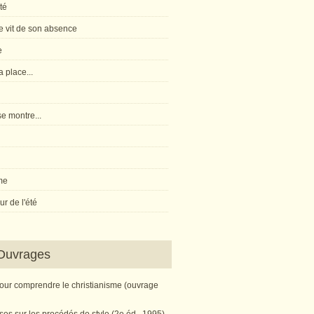
té
 vit de son absence
e
 place...
e montre...
me
r de l'été
Ouvrages
pour comprendre le christianisme (ouvrage