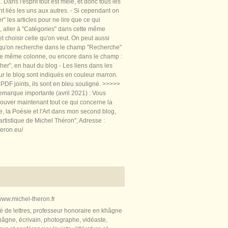
 Dans l'esprit tout est mêlé, et donc tous les
nt liés les uns aux autres. - Si cependant on
rer" les articles pour ne lire que ce qui
, aller à "Catégories" dans cette même
t choisir celle qu'on veut. On peut aussi
 qu'on recherche dans le champ "Recherche"
te même colonne, ou encore dans le champ :
er", en haut du blog - Les liens dans les
sur le blog sont indiqués en couleur marron.
PDF joints, ils sont en bleu souligné. >>>>>
marque importante (avril 2021) : Vous
ouver maintenant tout ce qui concerne la
re, la Poésie et l'Art dans mon second blog,
artistique de Michel Théron", Adresse :
heron.eu/
ww.michel-theron.fr