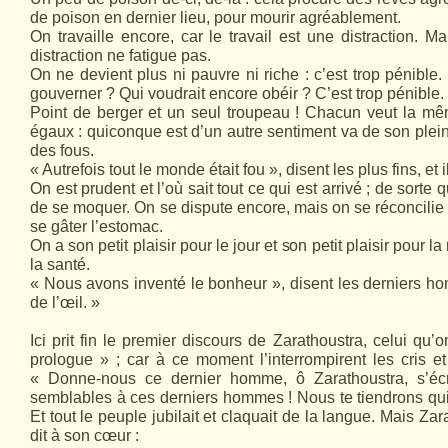
de poison en dernier lieu, pour mourir agréablement.
On travaille encore, car le travail est une distraction. M
distraction ne fatigue pas.
On ne devient plus ni pauvre ni riche : c’est trop pénible
gouverner ? Qui voudrait encore obéir ? C’est trop pénible.
Point de berger et un seul troupeau ! Chacun veut la mê
égaux : quiconque est d’un autre sentiment va de son plei
des fous.
« Autrefois tout le monde était fou », disent les plus fins, et i
On est prudent et l’où sait tout ce qui est arrivé ; de sorte q
de se moquer. On se dispute encore, mais on se réconcilie 
se gâter l’estomac.
On a son petit plaisir pour le jour et son petit plaisir pour la
la santé.
« Nous avons inventé le bonheur », disent les derniers hom
de l’œil. »
Ici prit fin le premier discours de Zarathoustra, celui qu’
prologue » ; car à ce moment l’interrompirent les cris et 
« Donne-nous ce dernier homme, ô Zarathoustra, s’écriè
semblables à ces derniers hommes ! Nous te tiendrons qu
Et tout le peuple jubilait et claquait de la langue. Mais Zara
dit à son cœur :