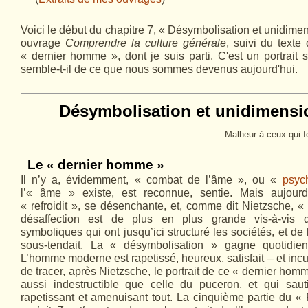
Voici le début du chapitre 7, « Désymbolisation et unidime
ouvrage
Comprendre la culture générale
, suivi du texte
« dernier homme », dont je suis parti. C'est un portrai
semble-t-il de ce que nous sommes devenus aujourd'hui.
Désymbolisation
et unidimensi
Malheur à ceux qui f
Le « dernier homme »
Il n’y a, évidemment, « combat de l’âme », ou «
psyc
l’« âme » existe, est reconnue, sentie. Mais aujour
« refroidit », se désenchante, et, comme dit Nietzsche, « 
désaffection est de plus en plus grande vis-à-vis d
symboliques qui ont jusqu’ici structuré les sociétés, et de 
sous-tendait. La « désymbolisation » gagne quotidien
L’homme moderne est rapetissé, heureux, satisfait – et inc
de tracer, après Nietzsche, le portrait de ce « dernier homm
aussi indestructible que celle du puceron, et qui sauti
rapetissant et amenuisant tout. La cinquième partie du 