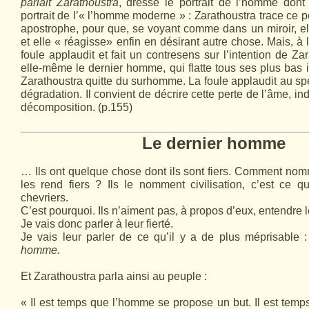
parlait Zarathoustra
, dresse le portrait de l’homme dont
portrait de l’« l’homme moderne » : Za­rathoustra trace ce por
apostrophe, pour que, se voyant comme dans un miroir, el
et elle « réagisse» enfin en désirant autre chose. Mais, à l
foule applaudit et fait un contresens sur l’intention de Zar
elle-même le dernier homme, qui flatte tous ses plus bas ins
Zarathoustra quitte du surhomme. La foule applaudit au sp
dégradation. Il convient de décrire cette perte de l’âme, in
décomposition. (p.155)
Le dernier homme
… Ils ont quelque chose dont ils sont fiers. Comment nom
les rend fiers ? Ils le nomment civilisation, c’est ce q
chevriers.
C’est pourquoi. Ils n’aiment pas, à propos d’eux, entendre 
Je vais donc parler à leur fierté.
Je vais leur parler de ce qu’il y a de plus méprisable 
homme.
Et Zarathoustra parla ainsi au peuple :
« Il est temps que l’homme se propose un but. Il est te