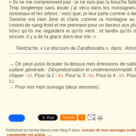
« Ils ne me comprennent pas : je ne suis pas la bouche faite
Trop longtemps sans doute j’ai vécu dans les montagnes, 
ruisseaux et les arbres : voici que, je leur parle comme à de
Sereine est mon âme et claire comme la montagne au 
croient de sang-froid et me prennent pour un farceur aux pla
Voici qu’ils me regardent et qu’ils rient : et tandis qu’ils 
encore. Il y a de la glace dans leur rire. »
Nietzsche,
«
Le discours de Zarathoustra », dans :
Ainsi
→ On peut aussi écouter là-dessus mes émissions de radi
culture générale : Désymbolisation et unidimensionnalité
.
cliquer :
ici
. Pour la 2 :
ici
. Pour la 3 :
ici
. Pour la 4 :
ici
. Pour
ici
.
→ Pour voir mon ouvrage (deux versions) :
Repost
0
Published by michel.theron.over-blog.fr
dans
extraits de mes ouvrages (cultur
commenter cet article
…