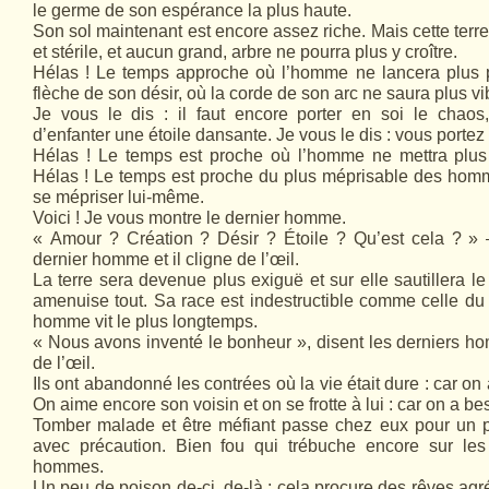
le germe de son espérance la plus haute.
Son sol maintenant est encore assez riche. Mais cette terr
et stérile, et aucun grand, arbre ne pourra plus y croître.
Hélas ! Le temps approche où l’homme ne lancera plus 
flèche de son désir, où la corde de son arc ne saura plus vib
Je vous le dis : il faut encore porter en soi le chaos
d’enfanter une étoile dansante. Je vous le dis : vous porte
Hélas ! Le temps est proche où l’homme ne mettra plus
Hélas ! Le temps est proche du plus méprisable des homm
se mépriser lui-même.
Voici ! Je vous montre le dernier homme.
« Amour ? Création ? Désir ? Étoile ? Qu’est cela ? »
dernier homme et il cligne de l’œil.
La terre sera devenue plus exiguë et sur elle sautillera l
amenuise tout. Sa race est indestructible comme celle du 
homme vit le plus longtemps.
« Nous avons inventé le bonheur », disent les derniers hom
de l’œil.
Ils ont abandonné les contrées où la vie était dure : car on
On aime encore son voisin et on se frotte à lui : car on a be
Tomber malade et être méfiant passe chez eux pour un 
avec précaution. Bien fou qui trébuche encore sur les
hommes.
Un peu de poison de-ci, de-là : cela procure des rêves ag