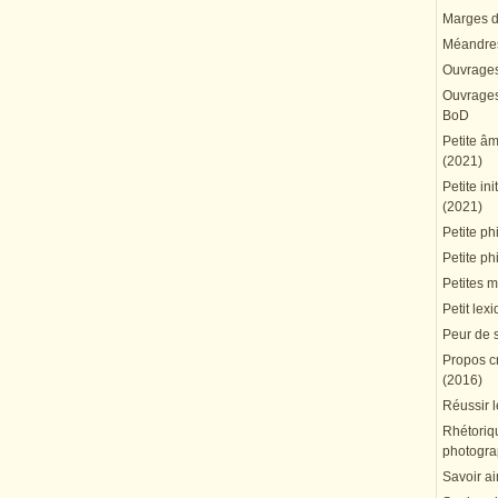
Marges du
Méandres
Ouvrages
Ouvrages 
BoD
Petite â
(2021)
Petite in
(2021)
Petite ph
Petite ph
Petites 
Petit lex
Peur de 
Propos cr
(2016)
Réussir l
Rhétoriqu
photogra
Savoir ai