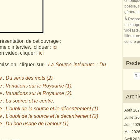
À Propo
en khâgn
vidéaste,
littératur
résentation de cet ouvrage :
culture gé
me d'interview, cliquer :
ici
en vidéo, cliquer :
ici
Rech
ission, cliquer sur :
La Source intérieure : Du
e : Du sens des mots (2)
.
e : Variations sur le Royaume (1)
.
e : Variations sur le Royaume (2)
.
Archi
 : La source et le centre
.
 : L'oubli de la source et le décentrement (1)
Août 20
 : L'oubli de la source et le décentrement (2)
Juillet 2
e : Du bon usage de l'amour (1)
Juin 20
Mai 202
Avril 20