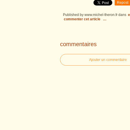
Repost
Published by www.michel-theron.fr
dans
e
commenter cet article
…
commentaires
Ajouter un commentaire