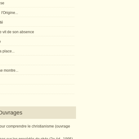
pse
l'Origine...
té
 vit de son absence
e
 place...
e montre...
Ouvrages
pour comprendre le christianisme (ouvrage