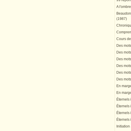
99 répons
A l'ombre
Beaudonn
(1987)
Chronique
Comprend
Cours de 
Des mots 
Des mots 
Des mots 
Des mots 
Des mots 
Des mots 
En marge 
En marge 
Éternels 
Éternels 
Éternels 
Éternels 
Initiation