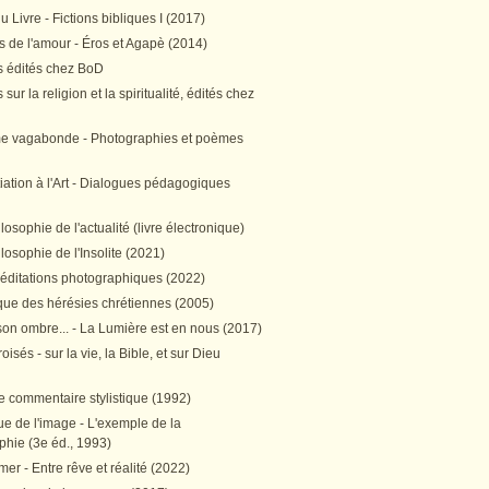
 Livre - Fictions bibliques I (2017)
 de l'amour - Éros et Agapè (2014)
 édités chez BoD
sur la religion et la spiritualité, édités chez
me vagabonde - Photographies et poèmes
itiation à l'Art - Dialogues pédagogiques
ilosophie de l'actualité (livre électronique)
ilosophie de l'Insolite (2021)
méditations photographiques (2022)
ique des hérésies chrétiennes (2005)
son ombre... - La Lumière est en nous (2017)
oisés - sur la vie, la Bible, et sur Dieu
e commentaire stylistique (1992)
e de l'image - L'exemple de la
phie (3e éd., 1993)
mer - Entre rêve et réalité (2022)