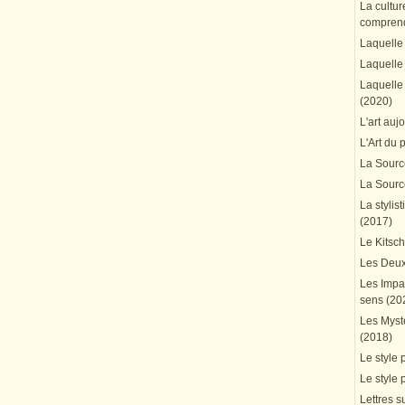
La cultur
comprend
Laquelle 
Laquelle 
Laquelle 
(2020)
L'art auj
L'Art du 
La Source
La Source
La stylis
(2017)
Le Kitsc
Les Deux
Les Impa
sens (20
Les Mystè
(2018)
Le style 
Le style 
Lettres su