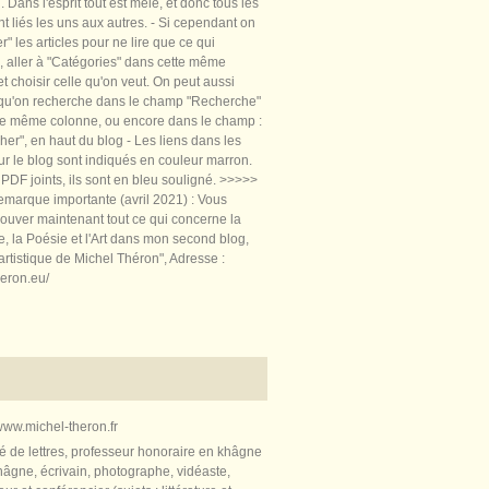
 Dans l'esprit tout est mêlé, et donc tous les
nt liés les uns aux autres. - Si cependant on
rer" les articles pour ne lire que ce qui
, aller à "Catégories" dans cette même
t choisir celle qu'on veut. On peut aussi
 qu'on recherche dans le champ "Recherche"
te même colonne, ou encore dans le champ :
er", en haut du blog - Les liens dans les
sur le blog sont indiqués en couleur marron.
PDF joints, ils sont en bleu souligné. >>>>>
marque importante (avril 2021) : Vous
ouver maintenant tout ce qui concerne la
re, la Poésie et l'Art dans mon second blog,
artistique de Michel Théron", Adresse :
heron.eu/
ww.michel-theron.fr