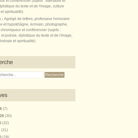
s :
Agrégé de lettres, professeur honoraire
e et hypokhâgne, écrivain, photographe,
 chroniqueur et conférencier (sujets :
e et poésie, stylistique du texte et de l'image,
nérale et spiritualité).
erche
ves
26
(7)
026
(30)
26
(32)
6
(31)
26
(28)