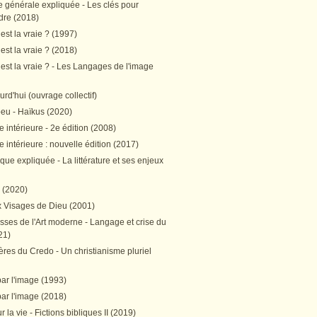
e générale expliquée - Les clés pour
re (2018)
est la vraie ? (1997)
est la vraie ? (2018)
est la vraie ? - Les Langages de l'image
ourd'hui (ouvrage collectif)
peu - Haïkus (2020)
 intérieure - 2e édition (2008)
 intérieure : nouvelle édition (2017)
tique expliquée - La littérature et ses enjeux
h (2020)
 Visages de Dieu (2001)
sses de l'Art moderne - Langage et crise du
21)
res du Credo - Un christianisme pluriel
par l'image (1993)
par l'image (2018)
r la vie - Fictions bibliques II (2019)