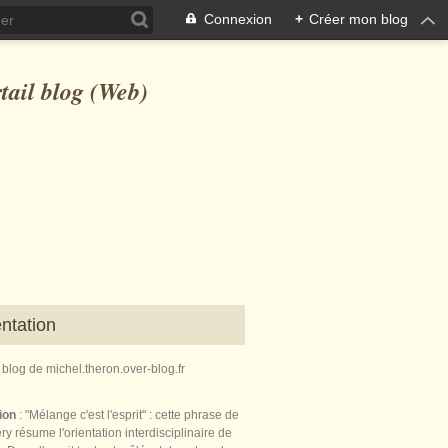
Connexion
+
Créer mon blog
ntation
e blog de michel.theron.over-blog.fr
tion
: "Mélange c'est l'esprit" : cette phrase de
ry résume l'orientation interdisciplinaire de