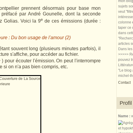
mon blog.
sujets so
ntpellier prennent désormais pour base mon
veut "filt
, préfacé par André Gounelle, dont la seconde
intéresse
e
 Golias. Voici la 9
de ces émissions (durée :
colonne e
taper ce
dans cet
eure : Du bon usage de l'amour (2)
"Recherch
articles 
tant souvent long (plusieurs minutes parfois), il
Dans les 
ture s'affiche, pour accéder au fichier.
>>>>> Re
›
pouvez tr
) pour écouter l'émission.
On peut l'interrompre
Littératu
e si on n'a pas bien compris, etc.
"Le blog 
michel-t
Contact
Profil
Name :
w