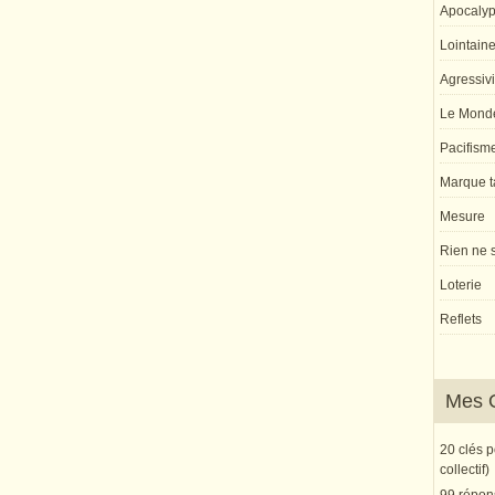
Apocaly
Lointaine 
Agressivi
Le Monde
Pacifism
Marque ta
Mesure
Rien ne s
Loterie
Reflets
Mes 
20 clés 
collectif)