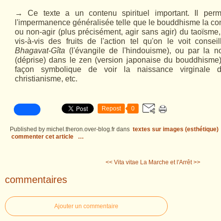
→ Ce texte a un contenu spirituel important. Il perm
l'impermanence généralisée telle que le bouddhisme la con
ou non-agir (plus précisément, agir sans agir) du taoïsme
vis-à-vis des fruits de l'action tel qu'on le voit consei
Bhagavat-Gîta
(l'évangile de l'hindouisme), ou par la 
(déprise) dans le zen (version japonaise du bouddhisme)
façon symbolique de voir la naissance virginale
christianisme, etc.
Repost
0
Published by michel.theron.over-blog.fr
dans
textes sur images (esthétique)
commenter cet article
…
<< Vita vitae
La Marche et l'Arrêt >>
commentaires
Ajouter un commentaire