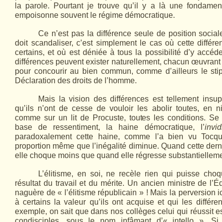
la parole. Pourtant je trouve qu’il y a là une fondamen
empoisonne souvent le régime démocratique.
Ce n’est pas la différence seule de position sociale
doit scandaliser, c’est simplement le cas où cette différ
certains, et où est déniée à tous la possibilité d’y accéde
différences peuvent exister naturellement, chacun œuvrant
pour concourir au bien commun, comme d’ailleurs le stipu
Déclaration des droits de l’homme.
Mais la vision des différences est tellement insup
qu’ils n’ont de cesse de vouloir les abolir toutes, en ni
comme sur un lit de Procuste, toutes les conditions. Se
base de ressentiment, la haine démocratique, l’
invi
paradoxalement cette haine, comme l’a bien vu Tocqu
proportion même que l’inégalité diminue. Quand cette derni
elle choque moins que quand elle régresse substantielleme
L’élitisme, en soi, ne recèle rien qui puisse choq
résultat du travail et du mérite. Un ancien ministre de l’É
naguère de « l’élitisme républicain » ! Mais la perversion i
à certains la valeur qu’ils ont acquise et qui les différe
exemple, on sait que dans nos collèges celui qui réussit e
condisciples, sous le nom infâmant d’« intello ». Si