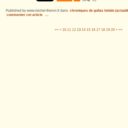
Published by www.michel-theron.fr
dans
chroniques de golias hebdo (actuali
commenter cet article
…
30
40
50
60
70
80
90
100
200
300
400
500
600
700
800
900
1000
1100
1200
1300
1400
1500
<<
<
10
11
12
13
14
15
16
17
18
19
20
>
>>