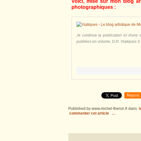
Voici, mise sur mon blog art
photographiques :
Je continue la publication ici d'une
publiées en volume. D.R. Viatiques S i
Repost
Published by www.michel-theron.fr
dans
t
commenter cet article
…