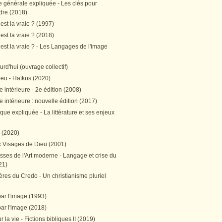
e générale expliquée - Les clés pour
re (2018)
est la vraie ? (1997)
est la vraie ? (2018)
est la vraie ? - Les Langages de l'image
ourd'hui (ouvrage collectif)
peu - Haïkus (2020)
 intérieure - 2e édition (2008)
 intérieure : nouvelle édition (2017)
tique expliquée - La littérature et ses enjeux
h (2020)
 Visages de Dieu (2001)
sses de l'Art moderne - Langage et crise du
21)
res du Credo - Un christianisme pluriel
par l'image (1993)
par l'image (2018)
r la vie - Fictions bibliques II (2019)