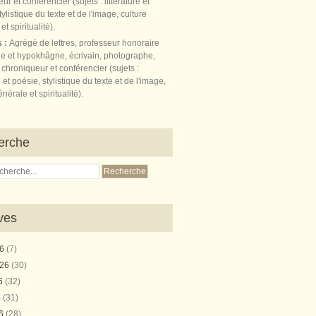
s :
Agrégé de lettres, professeur honoraire
e et hypokhâgne, écrivain, photographe,
 chroniqueur et conférencier (sujets :
e et poésie, stylistique du texte et de l'image,
nérale et spiritualité).
erche
ves
26
(7)
026
(30)
26
(32)
6
(31)
26
(28)