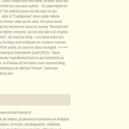
 Dans l'esprit tout est mêlé, et donc tous les
nt liés les uns aux autres. - Si cependant on
rer" les articles pour ne lire que ce qui
, aller à "Catégories" dans cette même
t choisir celle qu'on veut. On peut aussi
 qu'on recherche dans le champ "Recherche"
te même colonne, ou encore dans le champ :
er", en haut du blog - Les liens dans les
sur le blog sont indiqués en couleur marron.
PDF joints, ils sont en bleu souligné. >>>>>
marque importante (avril 2021) : Vous
ouver maintenant tout ce qui concerne la
re, la Poésie et l'Art dans mon second blog,
artistique de Michel Théron", Adresse :
heron.eu/
ww.michel-theron.fr