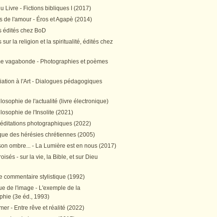
 Livre - Fictions bibliques I (2017)
 de l'amour - Éros et Agapè (2014)
 édités chez BoD
sur la religion et la spiritualité, édités chez
me vagabonde - Photographies et poèmes
itiation à l'Art - Dialogues pédagogiques
ilosophie de l'actualité (livre électronique)
ilosophie de l'Insolite (2021)
méditations photographiques (2022)
ique des hérésies chrétiennes (2005)
son ombre... - La Lumière est en nous (2017)
oisés - sur la vie, la Bible, et sur Dieu
e commentaire stylistique (1992)
e de l'image - L'exemple de la
phie (3e éd., 1993)
mer - Entre rêve et réalité (2022)