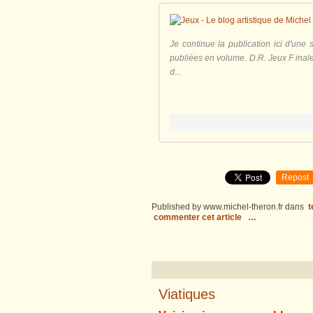
Je continue la publication ici d'une
publiées en volume. D.R. Jeux F inal
d...
Repost
Published by www.michel-theron.fr
dans
t
commenter cet article
…
Viatiques