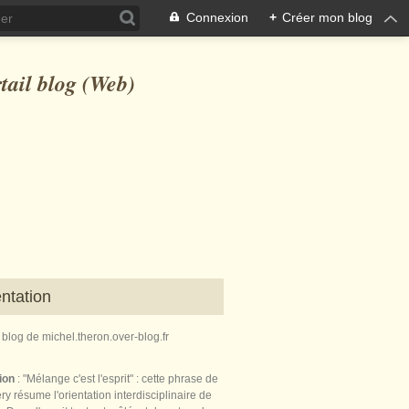
Connexion
+
Créer mon blog
ntation
e blog de michel.theron.over-blog.fr
tion
: "Mélange c'est l'esprit" : cette phrase de
ry résume l'orientation interdisciplinaire de