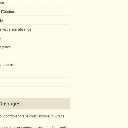
pse
l'Origine...
té
 vit de son absence
e
 place...
e montre...
Ouvrages
pour comprendre le christianisme (ouvrage