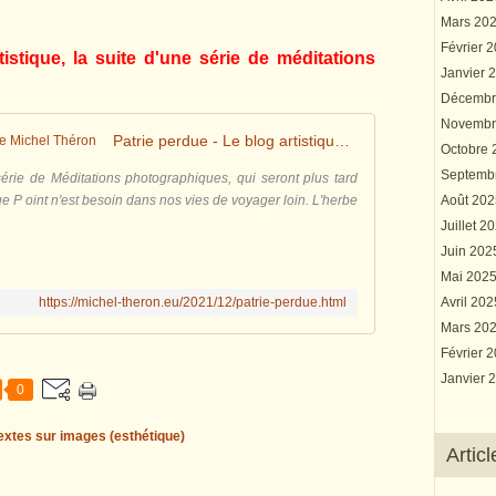
Mars 20
Février 
istique, la suite d'une série de méditations
Janvier 
Décembr
Novembr
Patrie perdue - Le blog artistique de Michel Théron
Octobre
Septemb
 série de Méditations photographiques, qui seront plus tard
e P oint n'est besoin dans nos vies de voyager loin. L'herbe
Août 20
Juillet 2
Juin 20
Mai 202
https://michel-theron.eu/2021/12/patrie-perdue.html
Avril 20
Mars 20
Février 
Janvier 
0
extes sur images (esthétique)
Artic