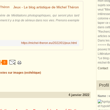
mon blog.
sujets so
Jeux - Le blog artistique de Michel Théron
veut "filt
intéresse
 série de Méditations photographiques, qui seront plus tard
colonne e
ement il y a trop de sérieux dans nos vies. Prenons exemple
taper ce
dans cet
"Recherch
articles 
Dans les 
https://michel-theron.eu/2022/01/jeux.html
>>>>> Re
pouvez tr
Littératu
"Le blog 
0
michel-t
Contact
extes sur images (esthétique)
Profil
4 janvier 2022
Name :
w