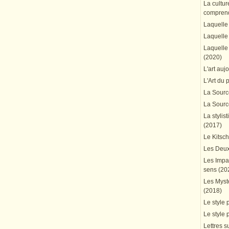
La cultur
comprend
Laquelle 
Laquelle 
Laquelle 
(2020)
L'art auj
L'Art du 
La Source
La Source
La stylis
(2017)
Le Kitsc
Les Deux
Les Impa
sens (20
Les Mystè
(2018)
Le style 
Le style 
Lettres su