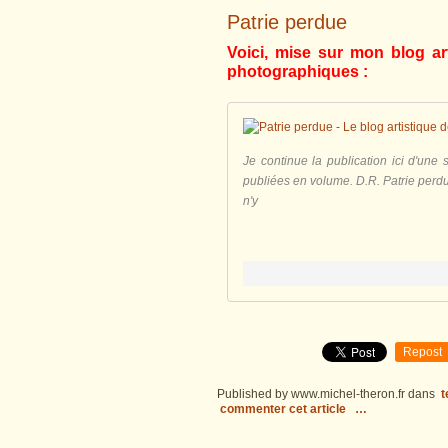
Patrie perdue
Voici, mise sur mon blog art
photographiques :
Je continue la publication ici d'une
publiées en volume. D.R. Patrie perdu
n'y
Repost
Published by www.michel-theron.fr
dans
t
commenter cet article
…