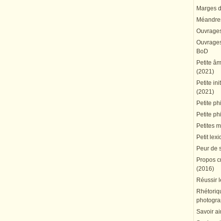
Marges du
Méandres
Ouvrages
Ouvrages 
BoD
Petite â
(2021)
Petite in
(2021)
Petite ph
Petite ph
Petites 
Petit lex
Peur de 
Propos cr
(2016)
Réussir l
Rhétoriqu
photogra
Savoir ai