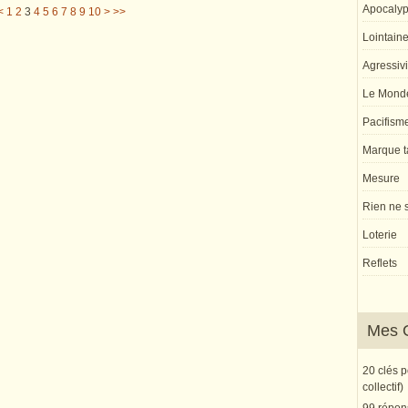
Apocaly
<
1
2
3
4
5
6
7
8
9
10
>
>>
Lointaine 
Agressivi
Le Monde
Pacifism
Marque ta
Mesure
Rien ne s
Loterie
Reflets
Mes 
20 clés 
collectif)