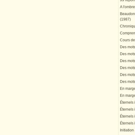
99 répons
A l'ombre
Beaudonn
(1987)
Chronique
Comprend
Cours de 
Des mots 
Des mots 
Des mots 
Des mots 
Des mots 
Des mots 
En marge 
En marge 
Éternels 
Éternels 
Éternels 
Éternels 
Initiation