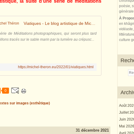
istique, la suite d'une série de méditations
À Propo
Viatiques - Le blog artistique de Michel Théron
en khâgn
vidéaste,
 série de Méditations photographiques, qui seront plus tard
littératur
llons tracés sur le sable marin par la lumière au crépusc...
culture gé
Rech
https://michel-theron.eu/2022/01/viatiques.html
0
Archi
extes sur images (esthétique)
Août 20
Juillet 2
Juin 20
Mai 202
31 décembre 2021
Avril 20