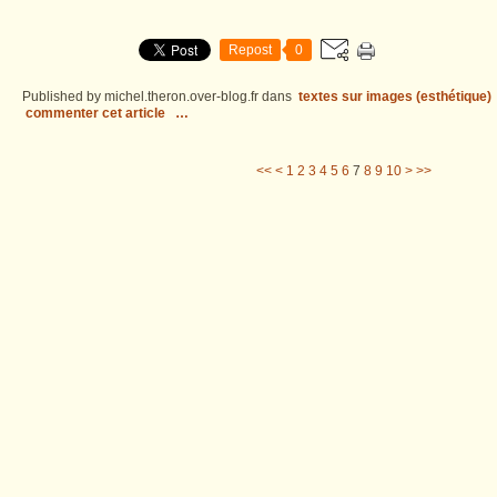
Repost
0
Published by michel.theron.over-blog.fr
dans
textes sur images (esthétique)
commenter cet article
…
<<
<
1
2
3
4
5
6
7
8
9
10
>
>>