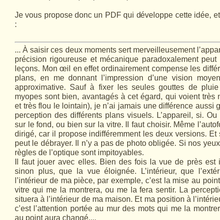
Je vous propose donc un PDF qui développe cette idée, et d
:
... À saisir ces deux moments sert merveilleusement l’appar
pré­cision rigoureuse et mécanique paradoxalement peut 
leçons. Mon œil en effet ordinairement compense les diffé
plans, en me donnant l’impression d’une vision moyen
approximative. Sauf à fixer les seules gouttes de pluie 
myopes sont bien, avantagés à cet égard, qui voient très 
et très flou le lointain), je n’ai jamais une dif­férence aussi
perception des différents plans vi­suels. L’appareil, si. Ou
sur le fond, ou bien sur la vitre. Il faut choisir. Même l’aut
dirigé, car il propose indifféremment les deux versions. Et s
peut le débrayer. Il n’y a pas de photo obligée. Si nos yeu
règles de l’optique sont impitoyables.
Il faut jouer avec elles. Bien des fois la vue de près est 
sinon plus, que la vue éloignée. L’intérieur, que l’exté
l’intérieur de ma pièce, par exemple, c’est la mise au point 
vitre qui me la montrera, ou me la fera sentir. La percept
situera à l’intérieur de ma maison. Et ma position à l’intéri
c’est l’attention portée au mur des mots qui me la montrer
au point aura changé....