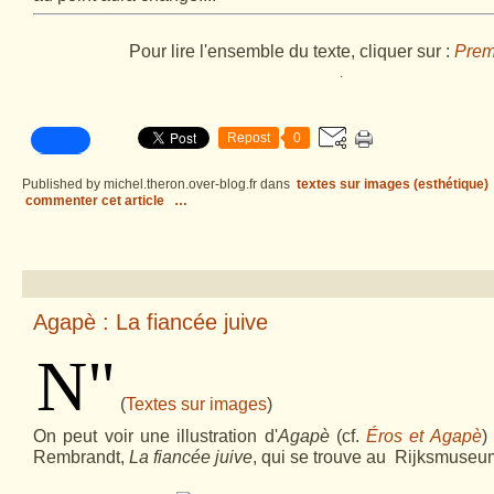
Pour lire l'ensemble du texte, cliquer sur :
Prem
.
Repost
0
Published by michel.theron.over-blog.fr
dans
textes sur images (esthétique)
commenter cet article
…
Agapè : La fiancée juive
N
"
(
Textes sur images
)
On peut voir une illustration d'
Agapè
(cf.
Éros et Agapè
)
Rembrandt,
La fiancée juive
, qui se trouve au Rijksmuseu