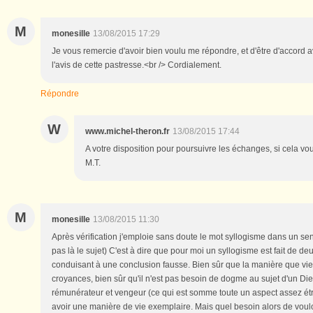
M
monesille
13/08/2015 17:29
Je vous remercie d'avoir bien voulu me répondre, et d'être d'accord a
l'avis de cette pastresse.<br /> Cordialement.
Répondre
W
www.michel-theron.fr
13/08/2015 17:44
A votre disposition pour poursuivre les échanges, si cela vou
M.T.
M
monesille
13/08/2015 11:30
Après vérification j'emploie sans doute le mot syllogisme dans un sens 
pas là le sujet) C'est à dire que pour moi un syllogisme est fait de de
conduisant à une conclusion fausse. Bien sûr que la manière que vi
croyances, bien sûr qu'il n'est pas besoin de dogme au sujet d'un Die
rémunérateur et vengeur (ce qui est somme toute un aspect assez étri
avoir une manière de vie exemplaire. Mais quel besoin alors de vouloi