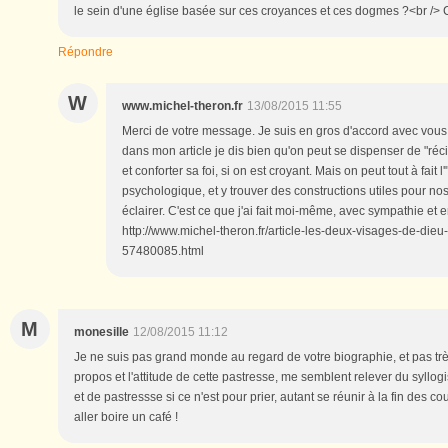
le sein d'une église basée sur ces croyances et ces dogmes ?<br /> 
Répondre
W
www.michel-theron.fr
13/08/2015 11:55
Merci de votre message. Je suis en gros d'accord avec vous
dans mon article je dis bien qu'on peut se dispenser de "réci
et conforter sa foi, si on est croyant. Mais on peut tout à fait 
psychologique, et y trouver des constructions utiles pour nos
éclairer. C'est ce que j'ai fait moi-même, avec sympathie et 
http://www.michel-theron.fr/article-les-deux-visages-de-die
57480085.html
M
monesille
12/08/2015 11:12
Je ne suis pas grand monde au regard de votre biographie, et pas tr
propos et l'attitude de cette pastresse, me semblent relever du syllo
et de pastressse si ce n'est pour prier, autant se réunir à la fin des
aller boire un café !