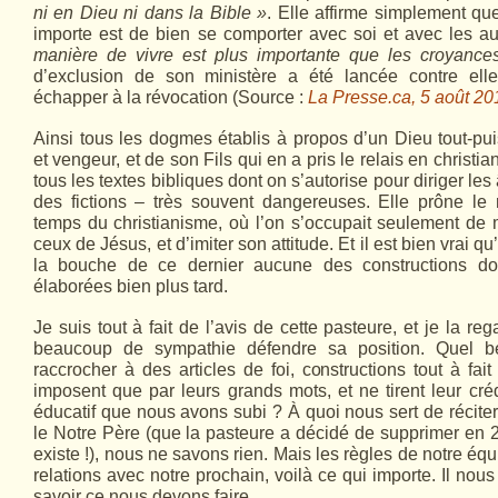
ni en Dieu ni dans la Bible »
. Elle affirme simplement qu
importe est de bien se comporter avec soi et avec les au
manière de vivre est plus importante que les croyance
d’exclusion de son ministère a été lancée contre ell
échapper à la révocation (Source :
La Presse.ca, 5 août 20
Ainsi tous les dogmes établis à propos d’un Dieu tout-pu
et vengeur, et de son Fils qui en a pris le relais en chris
tous les textes bibliques dont on s’autorise pour diriger les
des fictions – très souvent dangereuses. Elle prône le 
temps du christianisme, où l’on s’occupait seulement de
ceux de Jésus, et d’imiter son attitude. Et il est bien vrai 
la bouche de ce dernier aucune des constructions d
élaborées bien plus tard.
Je suis tout à fait de l’avis de cette pasteure, et je la reg
beaucoup de sympathie défendre sa position. Quel b
raccrocher à des articles de foi, constructions tout à fai
imposent que par leurs grands mots, et ne tirent leur cr
éducatif que nous avons subi ? À quoi nous sert de récit
le Notre Père (que la pasteure a décidé de supprimer en 2
existe !), nous ne savons rien. Mais les règles de notre équil
relations avec notre prochain, voilà ce qui importe. Il nous 
savoir ce nous devons faire.