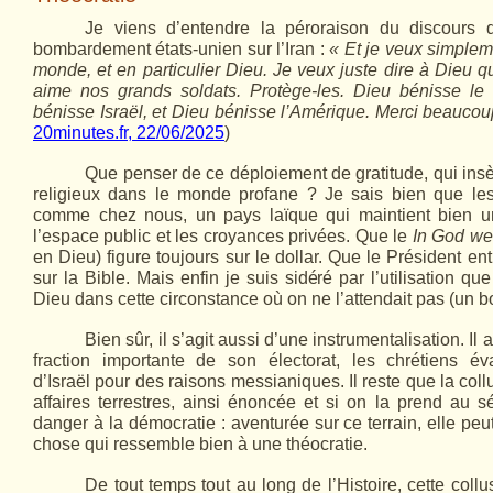
Je viens d’entendre la péroraison du discours 
bombardement états-unien sur l’Iran :
« Et je veux simplem
monde, et en particulier Dieu. Je veux juste dire à Dieu q
aime nos grands soldats. Protège-les. Dieu bénisse le
bénisse Israël, et Dieu bénisse l’Amérique. Merci beaucou
20minutes.fr, 22/06/2025
)
Que penser de ce déploiement de gratitude, qui in
religieux dans le monde profane ? Je sais bien que l
comme chez nous, un pays laïque qui maintient bien u
l’espace public et les croyances privées. Que le
In God we 
en Dieu) figure toujours sur le dollar. Que le Président ent
sur la Bible. Mais enfin je suis sidéré par l’utilisation que
Dieu dans cette circonstance où on ne l’attendait pas (un
Bien sûr, il s’agit aussi d’une instrumentalisation. Il 
fraction importante de son électorat, les chrétiens év
d’Israël pour des raisons messianiques. Il reste que la col
affaires terrestres, ainsi énoncée et si on la prend au sé
danger à la démocratie : aventurée sur ce terrain, elle pe
chose qui ressemble bien à une théocratie.
De tout temps tout au long de l’Histoire, cette coll