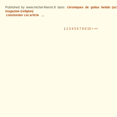
Published by www.michel-theron.fr
dans
chroniques de golias hebdo (act
magazine (religion)
commenter cet article
…
1
2
3
4
5
6
7
8
9
10
>
>>