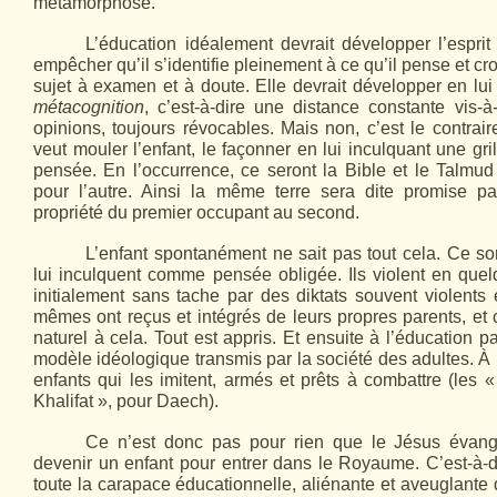
métamorphose.
L’éducation idéalement devrait développer l’esprit c
empêcher qu’il s’identifie pleinement à ce qu’il pense et croi
sujet à examen et à doute. Elle devrait développer en lui
métacognition
, c’est-à-dire une distance constante vis-
opinions, toujours révocables. Mais non, c’est le contrair
veut mouler l’enfant, le façonner en lui inculquant une gr
pensée. En l’occurrence, ce seront la Bible et le Talmud
pour l’autre. Ainsi la même terre sera dite promise p
propriété du premier occupant au second.
L’enfant spontanément ne sait pas tout cela. Ce son
lui inculquent comme pensée obligée. Ils violent en quel
initialement sans tache par des diktats souvent violents
mêmes ont reçus et intégrés de leurs propres parents, et c
naturel à cela. Tout est appris. Et ensuite à l’éducation p
modèle idéologique transmis par la société des adultes. À l
enfants qui les imitent, armés et prêts à combattre (les «
Khalifat », pour Daech).
Ce n’est donc pas pour rien que le Jésus évangél
devenir un enfant pour entrer dans le Royaume. C’est-à-d
toute la carapace éducationnelle, aliénante et aveuglante 