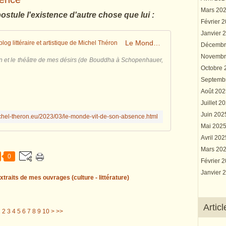
Mars 20
stule l'existence d'autre chose que lui :
Février 
Janvier 
Le Monde vit de son absence - Le blog littéraire et artistique de Michel Théron
Décembr
Novembr
n et le théâtre de mes désirs (de Bouddha à Schopenhauer,
Octobre
Septemb
Août 20
Juillet 2
Juin 20
ichel-theron.eu/2023/03/le-monde-vit-de-son-absence.html
Mai 202
Avril 20
Mars 20
0
Février 
Janvier 
xtraits de mes ouvrages (culture - littérature)
Artic
20
30
40
50
60
70
80
90
100
200
300
400
1
2
3
4
5
6
7
8
9
10
>
>>