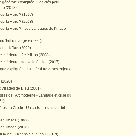
e générale expliquée - Les clés pour
re (2018)
est la vraie ? (1997)
est la vraie ? (2018)
est la vraie ? - Les Langages de l'image
ourd'hui (ouvrage collectif)
peu - Haïkus (2020)
 intérieure - 2e édition (2008)
 intérieure : nouvelle édition (2017)
tique expliquée - La littérature et ses enjeux
h (2020)
 Visages de Dieu (2001)
sses de l'Art moderne - Langage et crise du
21)
res du Credo - Un christianisme pluriel
par l'image (1993)
par l'image (2018)
r la vie - Fictions bibliques II (2019)