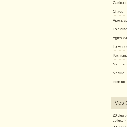
Canicule
Chaos
Apocaly
Lointaine 
Agressivi
Le Monde
Pacifism
Marque ta
Mesure
Rien ne s
Mes 
20 clés 
collectif)