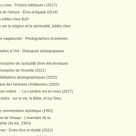
 Livre - Fictions bibliques I (2017)
 de l'amour - Éros et Agapè (2014)
 édités chez BoD
sur la religion et la spiritualité, édités chez
me vagabonde - Photographies et poèmes
itiation à l'Art - Dialogues pédagogiques
ilosophie de l'actualité (livre électronique)
ilosophie de l'Insolite (2021)
méditations photographiques (2022)
ique des hérésies chrétiennes (2005)
son ombre... - La Lumière est en nous (2017)
oisés - sur la vie, la Bible, et sur Dieu
e commentaire stylistique (1992)
e de l'image - L'exemple de la
phie (3e éd., 1993)
mer - Entre rêve et réalité (2022)