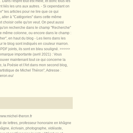
 Dans l'esprit tout est mêlé, et donc tous les
nt liés les uns aux autres. - Si cependant on
rer" les articles pour ne lire que ce qui
, aller à "Catégories" dans cette même
t choisir celle qu'on veut. On peut aussi
 qu'on recherche dans le champ "Recherche"
te même colonne, ou encore dans le champ :
er", en haut du blog - Les liens dans les
sur le blog sont indiqués en couleur marron.
PDF joints, ils sont en bleu souligné. >>>>>
marque importante (avril 2021) : Vous
ouver maintenant tout ce qui concerne la
re, la Poésie et l'Art dans mon second blog,
artistique de Michel Théron", Adresse :
heron.eu/
ww.michel-theron.fr