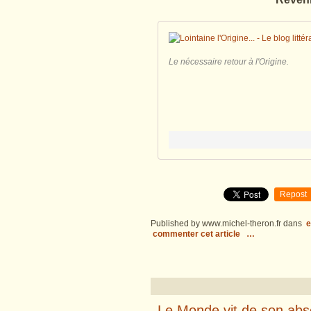
Le nécessaire retour à l'Origine.
Repost
Published by www.michel-theron.fr
dans
e
commenter cet article
…
Le Monde vit de son ab