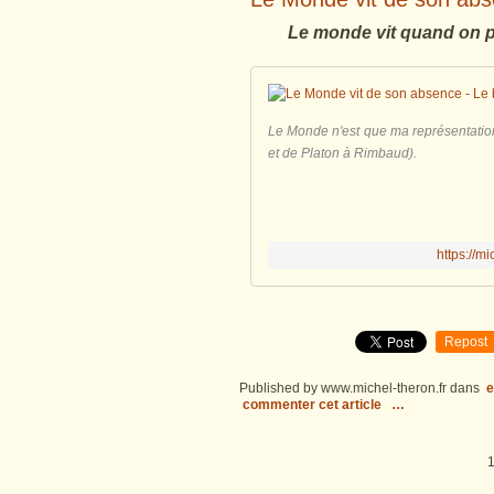
Le monde vit quand on po
Le Monde n'est que ma représentatio
et de Platon à Rimbaud).
https://m
Repost
Published by www.michel-theron.fr
dans
e
commenter cet article
…