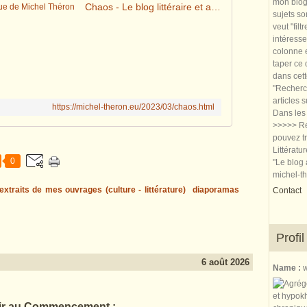
mon blog.
Chaos - Le blog littéraire et artistique de Michel Théron
sujets so
veut "filt
intéresse
colonne e
taper ce
dans cet
"Recherch
articles 
https://michel-theron.eu/2023/03/chaos.html
Dans les 
>>>>> Re
pouvez tr
Littératu
0
"Le blog 
michel-t
extraits de mes ouvrages (culture - littérature)
diaporamas
Contact
Profil
6 août 2026
Name :
w
ir au Commencement :