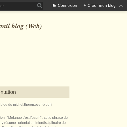
Connexion
+
Créer mon blog
ntation
e blog de michel.theron.over-blog.fr
tion
: "Mélange c'est l'esprit" : cette phrase de
ry résume l'orientation interdisciplinaire de