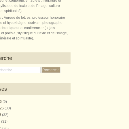
s :
Agrégé de lettres, professeur honoraire
e et hypokhâgne, écrivain, photographe,
 chroniqueur et conférencier (sujets :
e et poésie, stylistique du texte et de l'image,
nérale et spiritualité).
erche
ves
26
(9)
026
(30)
26
(32)
6
(31)
26
(28)