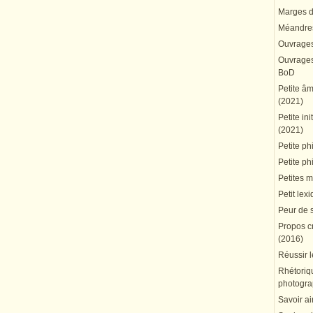
Marges du
Méandres
Ouvrages
Ouvrages 
BoD
Petite â
(2021)
Petite in
(2021)
Petite ph
Petite ph
Petites 
Petit lex
Peur de 
Propos cr
(2016)
Réussir l
Rhétoriqu
photogra
Savoir ai