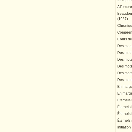
99 répons
A l'ombre
Beaudonn
(1987)
Chronique
Comprend
Cours de 
Des mots 
Des mots 
Des mots 
Des mots 
Des mots 
Des mots 
En marge 
En marge 
Éternels 
Éternels 
Éternels 
Éternels 
Initiation