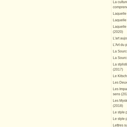
La cultur
comprend
Laquelle 
Laquelle 
Laquelle 
(2020)
L'art auj
L'Art du 
La Source
La Source
La stylis
(2017)
Le Kitsc
Les Deux
Les Impa
sens (20
Les Mystè
(2018)
Le style 
Le style 
Lettres su