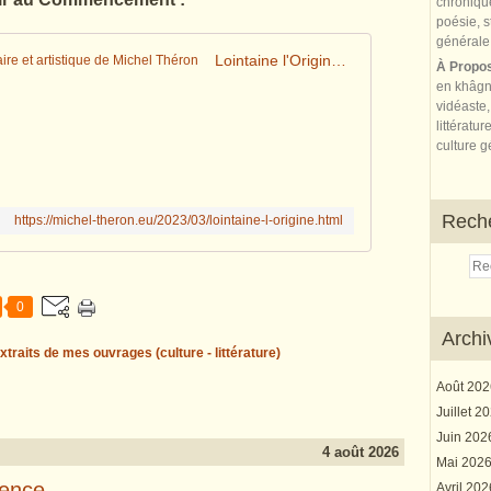
Lointaine l'Origine... - Le blog littéraire et artistique de Michel Théron
À Propo
en khâgn
vidéaste,
littératur
culture gé
Rech
https://michel-theron.eu/2023/03/lointaine-l-origine.html
0
Archi
xtraits de mes ouvrages (culture - littérature)
Août 20
Juillet 2
Juin 20
4 août 2026
Mai 202
sence
Avril 20