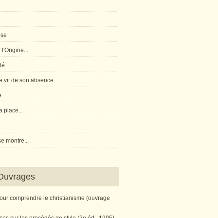
pse
l'Origine...
té
 vit de son absence
e
 place...
e montre...
Ouvrages
pour comprendre le christianisme (ouvrage