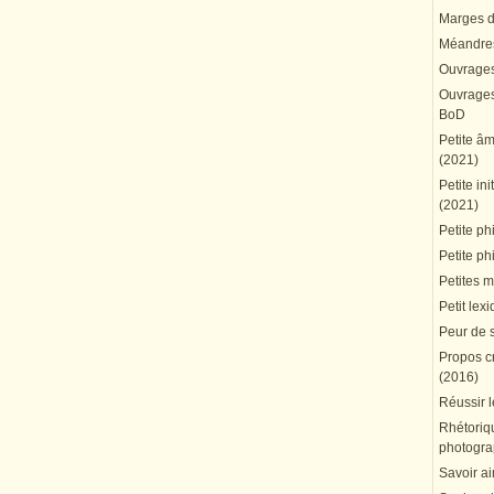
Marges du
Méandres
Ouvrages
Ouvrages 
BoD
Petite â
(2021)
Petite in
(2021)
Petite ph
Petite ph
Petites 
Petit lex
Peur de 
Propos cr
(2016)
Réussir l
Rhétoriqu
photogra
Savoir ai