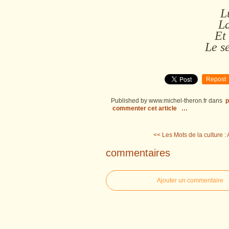
L
La
Et 
Le se
Repost
Published by www.michel-theron.fr
dans
p
commenter cet article
…
<< Les Mots de la culture : 
commentaires
Ajouter un commentaire