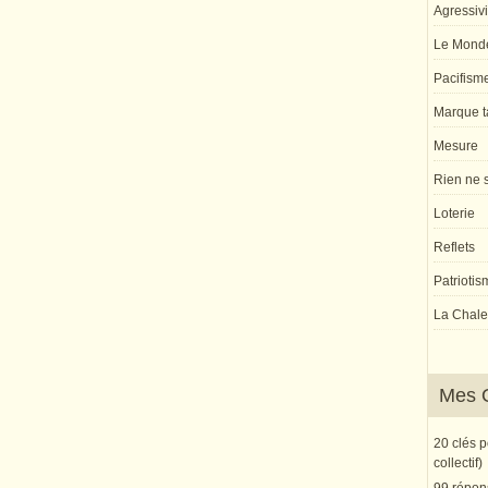
Agressivi
Le Monde
Pacifism
Marque ta
Mesure
Rien ne s
Loterie
Reflets
Patriotis
La Chaleu
Mes 
20 clés 
collectif)