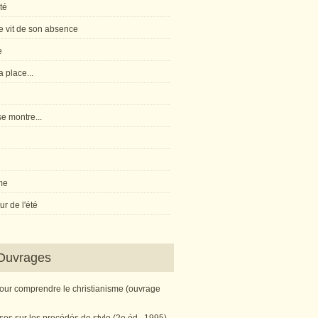
té
 vit de son absence
e
 place...
e montre...
me
r de l'été
Ouvrages
pour comprendre le christianisme (ouvrage