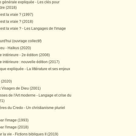
e générale expliquée - Les clés pour
re (2018)
est la vraie ? (1997)
est la vraie ? (2018)
est la vraie ? - Les Langages de l'image
ourd'hui (ouvrage collectif)
peu - Haïkus (2020)
 intérieure - 2e édition (2008)
 intérieure : nouvelle édition (2017)
tique expliquée - La littérature et ses enjeux
h (2020)
 Visages de Dieu (2001)
sses de l'Art moderne - Langage et crise du
21)
res du Credo - Un christianisme pluriel
par l'image (1993)
par l'image (2018)
r la vie - Fictions bibliques II (2019)