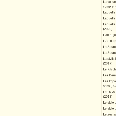
La cultur
comprend
Laquelle 
Laquelle 
Laquelle 
(2020)
L'art auj
L'Art du 
La Source
La Source
La stylis
(2017)
Le Kitsc
Les Deux
Les Impa
sens (20
Les Mystè
(2018)
Le style 
Le style 
Lettres su