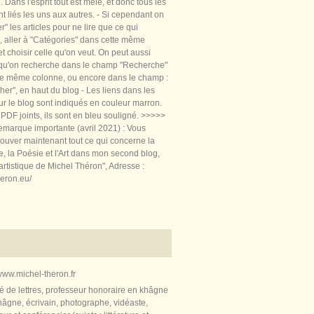
 Dans l'esprit tout est mêlé, et donc tous les
nt liés les uns aux autres. - Si cependant on
rer" les articles pour ne lire que ce qui
, aller à "Catégories" dans cette même
t choisir celle qu'on veut. On peut aussi
 qu'on recherche dans le champ "Recherche"
te même colonne, ou encore dans le champ :
er", en haut du blog - Les liens dans les
sur le blog sont indiqués en couleur marron.
PDF joints, ils sont en bleu souligné. >>>>>
marque importante (avril 2021) : Vous
ouver maintenant tout ce qui concerne la
re, la Poésie et l'Art dans mon second blog,
artistique de Michel Théron", Adresse :
heron.eu/
ww.michel-theron.fr