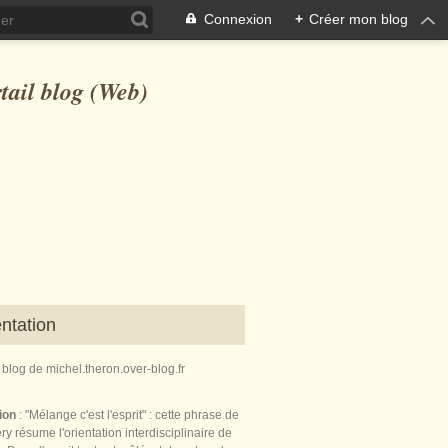
Connexion
+
Créer mon blog
ntation
e blog de michel.theron.over-blog.fr
tion
: "Mélange c'est l'esprit" : cette phrase de
ry résume l'orientation interdisciplinaire de