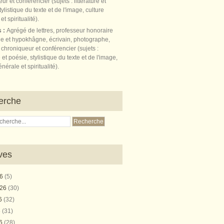
s :
Agrégé de lettres, professeur honoraire
e et hypokhâgne, écrivain, photographe,
 chroniqueur et conférencier (sujets :
e et poésie, stylistique du texte et de l'image,
nérale et spiritualité).
erche
ves
26
(5)
026
(30)
26
(32)
6
(31)
26
(28)