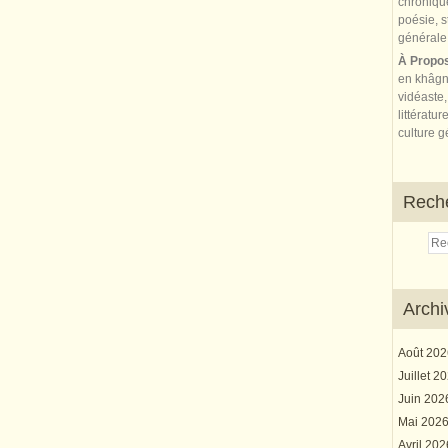
À Propo
en khâgn
vidéaste,
littératur
culture gé
Rech
Archi
Août 20
Juillet 2
Juin 20
Mai 202
Avril 20