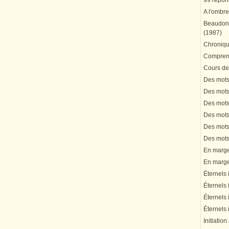
99 répons
A l'ombre
Beaudonn
(1987)
Chronique
Comprend
Cours de 
Des mots 
Des mots 
Des mots 
Des mots 
Des mots 
Des mots 
En marge 
En marge 
Éternels 
Éternels 
Éternels 
Éternels 
Initiation