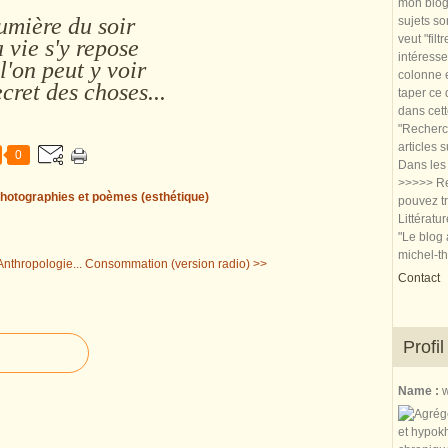
mon blog.
umière du soir
sujets so
veut "filt
 vie s'y repose
intéresse
l'on peut y voir
colonne e
cret des choses...
taper ce
dans cet
"Recherch
articles 
0
Dans les 
>>>>> Re
hotographies et poèmes (esthétique)
pouvez tr
Littératu
"Le blog 
michel-t
Anthropologie...
Consommation (version radio) >>
Contact
Profil
Name :
w