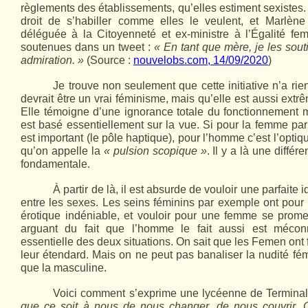
règlements des établissements, qu’elles estiment sexistes.
droit de s’habiller comme elles le veulent, et Marlène
déléguée à la Citoyenneté et ex-ministre à l’Égalité 
soutenues dans un tweet :
« En tant que mère, je les sout
admiration. »
(Source :
nouvelobs.com, 14/09/2020
)
Je trouve non seulement que cette initiative n’a rie
devrait être un vrai féminisme, mais qu’elle est aussi ext
Elle témoigne d’une ignorance totale du fonctionnement 
est basé essentiellement sur la vue. Si pour la femme pa
est important (le pôle haptique), pour l’homme c’est l’opti
qu’on appelle la
« pulsion scopique »
. Il y a là une diffé
fonda­mentale.
À partir de là, il est absurde de vouloir une parfaite 
entre les sexes. Les seins féminins par exemple ont pou
érotique indéniable, et vouloir pour une femme se prome
arguant du fait que l’homme le fait aussi est méconn
essentielle des deux situations. On sait que les Femen ont fa
leur étendard. Mais on ne peut pas banaliser la nudité fé
que la masculine.
Voici comment s’exprime une lycéenne de Termina
que ce soit à nous de nous changer, de nous couvrir
.