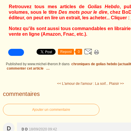
Retrouvez tous mes articles de
Golias Hebdo
, pu
volumes, sous le titre
Des mots pour le dire
, chez BoD
éditeur, on peut en lire un extrait, les acheter... Cliquer :
Notez qu'ils sont aussi tous commandables en librairie,
vente en ligne (Amazon, Fnac, etc.).
Repost
0
Published by www.michel-theron.fr
dans
chroniques de golias hebdo (actuali
commenter cet article
…
<< L'amour de l'amour : La soif...
Plaisir >>
commentaires
Ajouter un commentaire
D
D D
18/09/2020 09:42