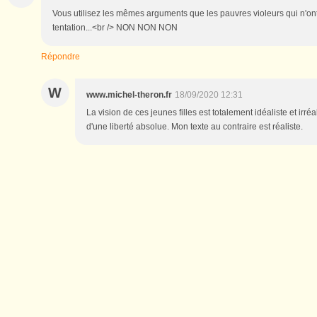
Vous utilisez les mêmes arguments que les pauvres violeurs qui n'ont 
tentation...<br /> NON NON NON
Répondre
W
www.michel-theron.fr
18/09/2020 12:31
La vision de ces jeunes filles est totalement idéaliste et irré
d'une liberté absolue. Mon texte au contraire est réaliste.