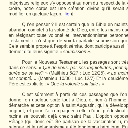
intégristes religieux s’y opposent au nom du respect de la v
croire, notre corps est une création divine qu’il serait 
modifier en quelque façon. [
lien
]
Qu’en penser ? Il est certain que la Bible en main
abandon complet à la volonté de Dieu, entre les mains duqu
en résignant toute volonté et interventionnisme personn
Testament, il n’est que de voir la parfaite soumission qui 
Cela semble propre à l’esprit sémite, dont participe aussi l
dernier d’ailleurs signifie
« soumission »
.
Pour le Nouveau Testament, les passages sont trè
dans ce sens.
« Qui de vous, par ses inquiétudes, peut aj
durée de sa vie? »
(Matthieu 6/27 ; Luc 12/25).
« Le moin
est compté. »
(Matthieu 10/30 ; Luc 12/7) Et la deuxiè
Père est explicite :
« Que ta volonté soit faite ! »
C’est sûrement à partir de ces passages que l’o
donner en quelque sorte tout à Dieu, et rien à l’homme
démarche et cette option à saint Augustin, qui a dévelop
originel, et pour l’accompagner celle d’une prédestinat
racine se trouvait déjà chez saint Paul. L’option oppos
Pélage (qui donc eût été partisan de la vaccination !), m
retenue, et le pélagianisme a été longtemps hérétique. En