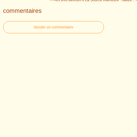
<< Ars finis deorum II
La Source intérieure : Naître... 
commentaires
Ajouter un commentaire