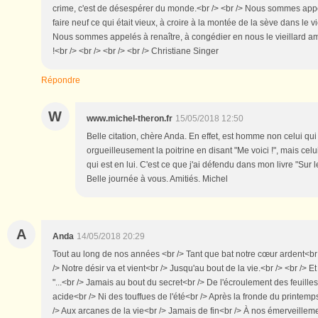
crime, c'est de désespérer du monde.<br /> <br /> Nous sommes app
faire neuf ce qui était vieux, à croire à la montée de la sève dans le vi
Nous sommes appelés à renaître, à congédier en nous le vieillard amer !
!<br /> <br /> <br /> <br /> Christiane Singer
Répondre
W
www.michel-theron.fr
15/05/2018 12:50
Belle citation, chère Anda. En effet, est homme non celui qui
orgueilleusement la poitrine en disant "Me voici !", mais cel
qui est en lui. C'est ce que j'ai défendu dans mon livre "Sur
Belle journée à vous. Amitiés. Michel
A
Anda
14/05/2018 20:29
Tout au long de nos années <br /> Tant que bat notre cœur ardent<br
/> Notre désir va et vient<br /> Jusqu'au bout de la vie.<br /> <br /> 
"...<br /> Jamais au bout du secret<br /> De l'écroulement des feuilles
acide<br /> Ni des touffues de l'été<br /> Après la fronde du printem
/> Aux arcanes de la vie<br /> Jamais de fin<br /> À nos émerveillement