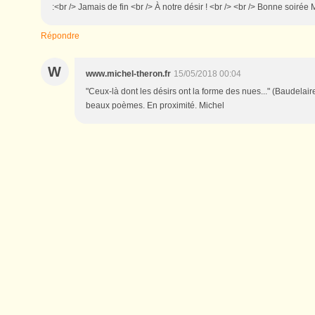
:<br /> Jamais de fin <br /> À notre désir ! <br /> <br /> Bonne soirée 
Répondre
W
www.michel-theron.fr
15/05/2018 00:04
"Ceux-là dont les désirs ont la forme des nues..." (Baudelair
beaux poèmes. En proximité. Michel