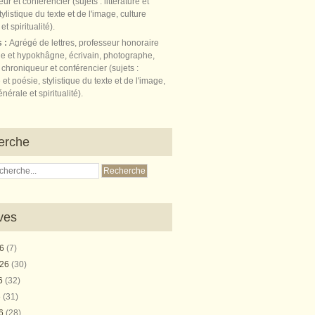
s :
Agrégé de lettres, professeur honoraire
e et hypokhâgne, écrivain, photographe,
 chroniqueur et conférencier (sujets :
e et poésie, stylistique du texte et de l'image,
nérale et spiritualité).
erche
ves
26
(7)
026
(30)
26
(32)
6
(31)
26
(28)