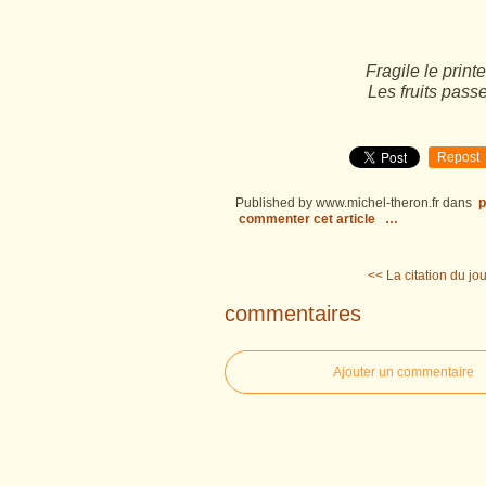
Fragile le prin
Les fruits pass
Repost
Published by www.michel-theron.fr
dans
p
commenter cet article
…
<< La citation du jou
commentaires
Ajouter un commentaire