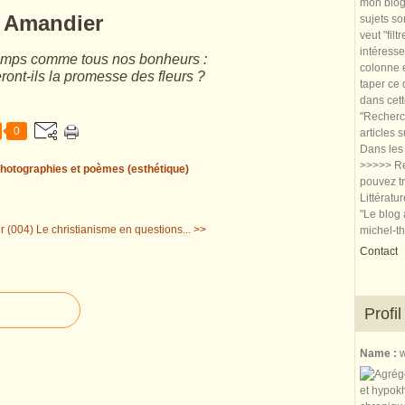
mon blog.
Amandier
sujets so
veut "filt
intéresse
temps comme tous nos bonheurs :
colonne e
eront-ils la promesse des fleurs ?
taper ce
dans cet
"Recherch
0
articles 
Dans les 
>>>>> Re
hotographies et poèmes (esthétique)
pouvez tr
Littératu
"Le blog 
r (004)
Le christianisme en questions... >>
michel-t
Contact
Profil
Name :
w