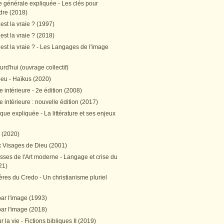
e générale expliquée - Les clés pour
re (2018)
est la vraie ? (1997)
est la vraie ? (2018)
est la vraie ? - Les Langages de l'image
ourd'hui (ouvrage collectif)
peu - Haïkus (2020)
 intérieure - 2e édition (2008)
 intérieure : nouvelle édition (2017)
tique expliquée - La littérature et ses enjeux
h (2020)
 Visages de Dieu (2001)
sses de l'Art moderne - Langage et crise du
21)
res du Credo - Un christianisme pluriel
par l'image (1993)
par l'image (2018)
r la vie - Fictions bibliques II (2019)