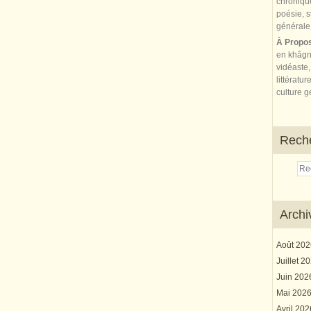
À Propo
en khâgn
vidéaste,
littératur
culture gé
Rech
Archi
Août 20
Juillet 2
Juin 20
Mai 202
Avril 20