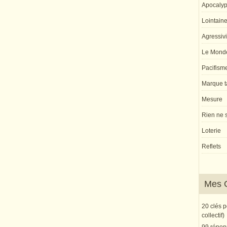
Apocaly
Lointaine 
Agressivi
Le Monde
Pacifism
Marque ta
Mesure
Rien ne s
Loterie
Reflets
Mes 
20 clés 
collectif)