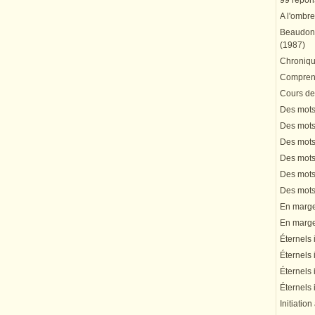
99 répons
A l'ombre
Beaudonn
(1987)
Chronique
Comprend
Cours de 
Des mots 
Des mots 
Des mots 
Des mots 
Des mots 
Des mots 
En marge 
En marge 
Éternels 
Éternels 
Éternels 
Éternels 
Initiation