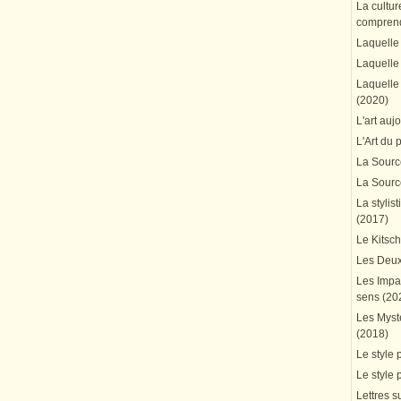
La cultur
comprend
Laquelle 
Laquelle 
Laquelle 
(2020)
L'art auj
L'Art du 
La Source
La Source
La stylis
(2017)
Le Kitsc
Les Deux
Les Impa
sens (20
Les Mystè
(2018)
Le style 
Le style 
Lettres su