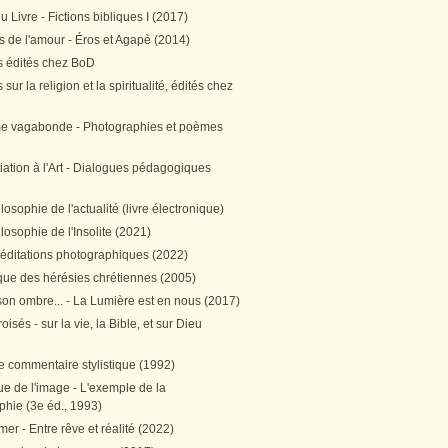
 Livre - Fictions bibliques I (2017)
 de l'amour - Éros et Agapè (2014)
 édités chez BoD
sur la religion et la spiritualité, édités chez
me vagabonde - Photographies et poèmes
itiation à l'Art - Dialogues pédagogiques
ilosophie de l'actualité (livre électronique)
ilosophie de l'Insolite (2021)
méditations photographiques (2022)
ique des hérésies chrétiennes (2005)
son ombre... - La Lumière est en nous (2017)
oisés - sur la vie, la Bible, et sur Dieu
e commentaire stylistique (1992)
e de l'image - L'exemple de la
phie (3e éd., 1993)
mer - Entre rêve et réalité (2022)