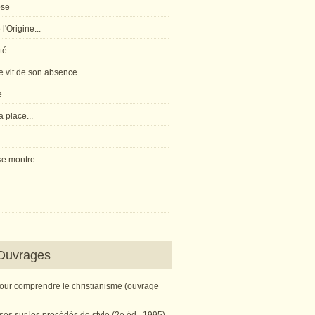
pse
l'Origine...
té
 vit de son absence
e
 place...
e montre...
Ouvrages
pour comprendre le christianisme (ouvrage