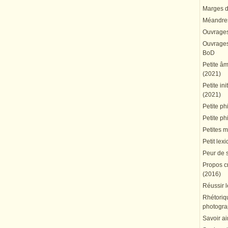
Marges du
Méandres
Ouvrages
Ouvrages 
BoD
Petite â
(2021)
Petite in
(2021)
Petite ph
Petite ph
Petites 
Petit lex
Peur de 
Propos cr
(2016)
Réussir l
Rhétoriqu
photogra
Savoir ai