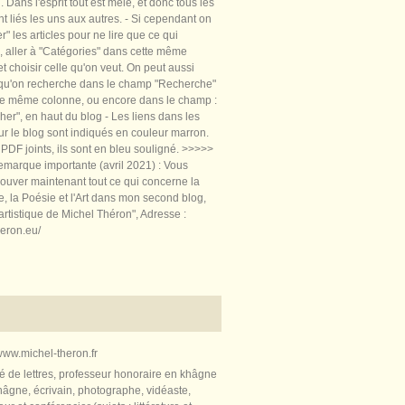
 Dans l'esprit tout est mêlé, et donc tous les
nt liés les uns aux autres. - Si cependant on
rer" les articles pour ne lire que ce qui
, aller à "Catégories" dans cette même
t choisir celle qu'on veut. On peut aussi
 qu'on recherche dans le champ "Recherche"
te même colonne, ou encore dans le champ :
er", en haut du blog - Les liens dans les
sur le blog sont indiqués en couleur marron.
PDF joints, ils sont en bleu souligné. >>>>>
marque importante (avril 2021) : Vous
ouver maintenant tout ce qui concerne la
re, la Poésie et l'Art dans mon second blog,
artistique de Michel Théron", Adresse :
heron.eu/
ww.michel-theron.fr