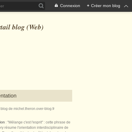
Connexion
+
Créer mon blog
ntation
e blog de michel.theron.over-blog.fr
tion
: "Mélange c'est l'esprit" : cette phrase de
ry résume l'orientation interdisciplinaire de