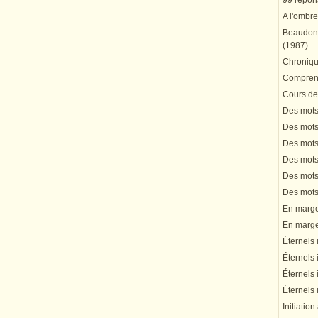
99 répons
A l'ombre
Beaudonn
(1987)
Chronique
Comprend
Cours de 
Des mots 
Des mots 
Des mots 
Des mots 
Des mots 
Des mots 
En marge 
En marge 
Éternels 
Éternels 
Éternels 
Éternels 
Initiation