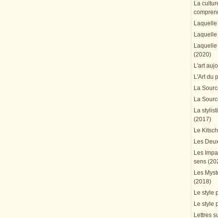
La cultur
comprend
Laquelle 
Laquelle 
Laquelle 
(2020)
L'art auj
L'Art du 
La Source
La Source
La stylis
(2017)
Le Kitsc
Les Deux
Les Impa
sens (20
Les Mystè
(2018)
Le style 
Le style 
Lettres su