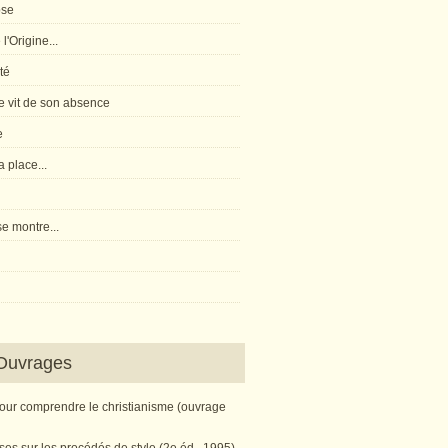
pse
l'Origine...
té
 vit de son absence
e
 place...
e montre...
Ouvrages
pour comprendre le christianisme (ouvrage