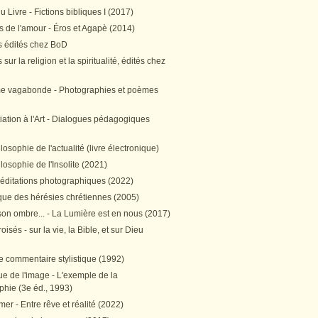
 Livre - Fictions bibliques I (2017)
 de l'amour - Éros et Agapè (2014)
 édités chez BoD
sur la religion et la spiritualité, édités chez
me vagabonde - Photographies et poèmes
itiation à l'Art - Dialogues pédagogiques
ilosophie de l'actualité (livre électronique)
ilosophie de l'Insolite (2021)
méditations photographiques (2022)
ique des hérésies chrétiennes (2005)
son ombre... - La Lumière est en nous (2017)
oisés - sur la vie, la Bible, et sur Dieu
e commentaire stylistique (1992)
e de l'image - L'exemple de la
phie (3e éd., 1993)
mer - Entre rêve et réalité (2022)