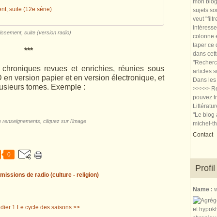
mon blog.
nt, suite (12e série)
sujets so
veut "filt
intéresse
issement, suite (version radio)
colonne e
taper ce
***
dans cet
"Recherch
chroniques revues et enrichies, réunies sous
articles 
 en version papier et en version électronique, et
Dans les 
lusieurs tomes. Exemple :
>>>>> Re
pouvez tr
Littératu
"Le blog 
 renseignements, cliquez sur l'image
michel-t
Contact
0
Profil
missions de radio (culture - religion)
Name :
w
dier 1
Le cycle des saisons >>