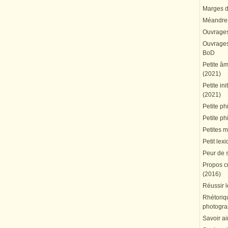
Marges du
Méandres
Ouvrages
Ouvrages 
BoD
Petite â
(2021)
Petite in
(2021)
Petite ph
Petite ph
Petites 
Petit lex
Peur de 
Propos cr
(2016)
Réussir l
Rhétoriqu
photogra
Savoir ai