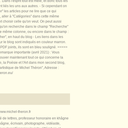
 Dans l'esprit tout est mêlé, et donc tous les
nt liés les uns aux autres. - Si cependant on
rer" les articles pour ne lire que ce qui
, aller à "Catégories" dans cette même
t choisir celle qu'on veut. On peut aussi
 qu'on recherche dans le champ "Recherche"
te même colonne, ou encore dans le champ :
er", en haut du blog - Les liens dans les
sur le blog sont indiqués en couleur marron.
PDF joints, ils sont en bleu souligné. >>>>>
marque importante (avril 2021) : Vous
ouver maintenant tout ce qui concerne la
re, la Poésie et l'Art dans mon second blog,
artistique de Michel Théron", Adresse :
heron.eu/
ww.michel-theron.fr