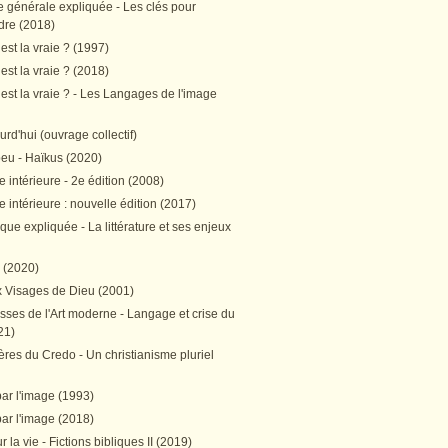
e générale expliquée - Les clés pour
re (2018)
est la vraie ? (1997)
est la vraie ? (2018)
est la vraie ? - Les Langages de l'image
ourd'hui (ouvrage collectif)
peu - Haïkus (2020)
 intérieure - 2e édition (2008)
 intérieure : nouvelle édition (2017)
tique expliquée - La littérature et ses enjeux
h (2020)
 Visages de Dieu (2001)
sses de l'Art moderne - Langage et crise du
21)
res du Credo - Un christianisme pluriel
par l'image (1993)
par l'image (2018)
r la vie - Fictions bibliques II (2019)