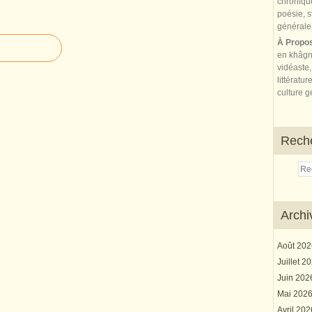
À Propo
en khâgn
vidéaste,
littératur
culture gé
Rech
Archi
Août 20
Juillet 2
Juin 20
Mai 202
Avril 20