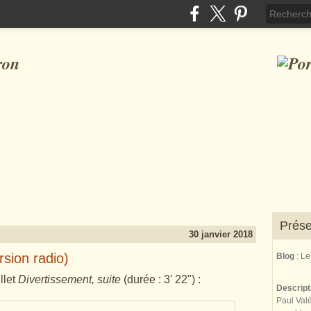
ron
Prése
30 janvier 2018
rsion radio)
Blog
: L
llet
Divertissement
,
suite
(durée : 3' 22") :
Descrip
Paul Valé