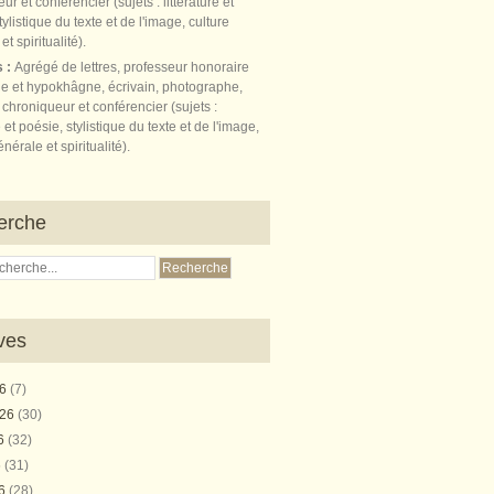
s :
Agrégé de lettres, professeur honoraire
e et hypokhâgne, écrivain, photographe,
 chroniqueur et conférencier (sujets :
e et poésie, stylistique du texte et de l'image,
nérale et spiritualité).
erche
ves
26
(7)
026
(30)
26
(32)
6
(31)
26
(28)