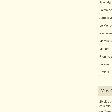
Apocaly
Lointaine 
Agressivi
Le Monde
Pacifism
Marque ta
Mesure
Rien ne s
Loterie
Reflets
Mes 
20 clés 
collectif)