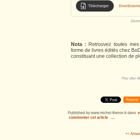
Télécharger
Divertisseme
Divert
Nota :
Retrouvez toutes mes 
forme de livres édités chez BoD
constituant une collection de p
Pour plus de
Repost
Published by www.michel-theron.fr
dans
e
commenter cet article
…
<< Aman