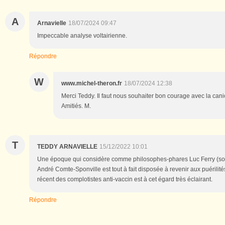
A
Arnavielle
18/07/2024 09:47
Impeccable analyse voltairienne.
Répondre
W
www.michel-theron.fr
18/07/2024 12:38
Merci Teddy. Il faut nous souhaiter bon courage avec la cani
Amitiés. M.
T
TEDDY ARNAVIELLE
15/12/2022 10:01
Une époque qui considère comme philosophes-phares Luc Ferry (so
André Comte-Sponville est tout à fait disposée à revenir aux puérilit
récent des complotistes anti-vaccin est à cet égard très éclairant.
Répondre