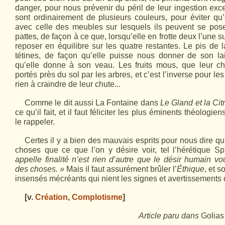
danger, pour nous prévenir du péril de leur ingestion exce
sont ordinairement de plusieurs couleurs, pour éviter q
avec celle des meubles sur lesquels ils peuvent se pos
pattes, de façon à ce que, lorsqu’elle en frotte deux l’une su
reposer en équilibre sur les quatre restantes. Le pis de 
tétines, de façon qu’elle puisse nous donner de son lai
qu’elle donne à son veau. Les fruits mous, que leur chu
portés près du sol par les arbres, et c’est l’inverse pour les 
rien à craindre de leur chute...
Comme le dit aussi La Fontaine
dans
Le
Gland et la Citr
ce qu’il fait, et il faut féliciter les plus éminents théologie
le rappeler.
Certes il y a bien des mauvais esprits pour nous dire qu
choses que ce que l’on y désire voir, tel l’hérétique S
appelle finalité n’est rien d’autre que le désir humain v
des choses. »
Mais il faut assurément brûler l’
Éthique
, et s
insensés mécréants qui nient les signes et avertissements 
[v.
Création
,
Complotisme
]
Article paru dans
Golia