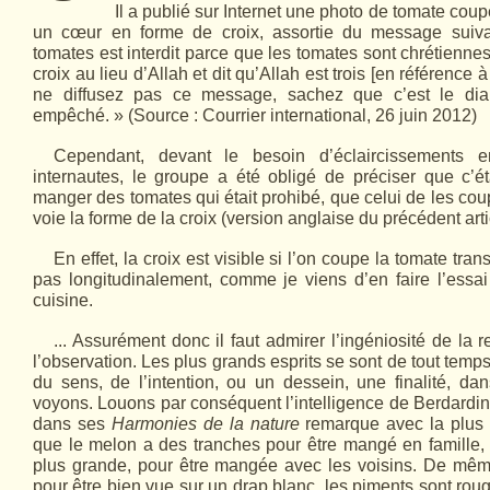
Il a publié sur Internet une photo de tomate cou
un cœur en forme de croix, assortie du message suiv
tomates est interdit parce que les tomates sont chrétiennes
croix au lieu d’Allah et dit qu’Allah est trois [en référence 
ne diffusez pas ce message, sachez que c’est le di
empêché. » (Source : Courrier international, 26 juin 2012)
Cependant, devant le besoin d’éclaircis­se­ments
internautes, le groupe a été obligé de préciser que c’ét
manger des tomates qui était prohibé, que celui de les cou
voie la forme de la croix (version anglaise du précédent arti
En effet, la croix est visible si l’on coupe la tomate tra
pas longitudinalement, comme je viens d’en faire l’essa
cuisine.
... Assurément donc il faut admirer l’ingé­niosité de la 
l’obser­vation. Les plus grands esprits se sont de tout temp
du sens, de l’intention, ou un dessein, une finalité, d
voyons. Louons par conséquent l’intelligence de Berdardin 
dans ses
Harmonies de la nature
remarque avec la plus 
que le melon a des tranches pour être mangé en famille, et
plus grande, pour être mangée avec les voisins. De même
pour être bien vue sur un drap blanc, les piments sont rou