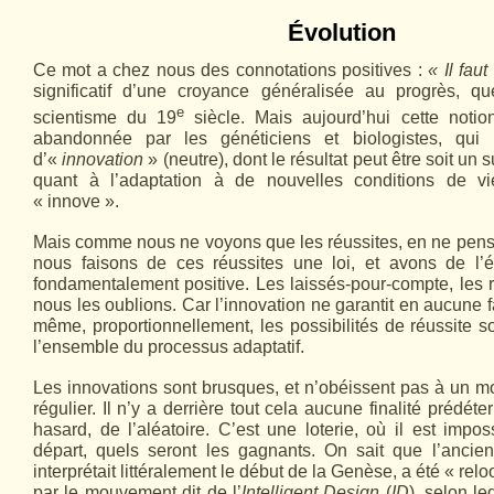
Évolution
Ce mot a chez nous des connotations positives :
« Il fau
significatif d’une croyance généralisée au progrès, 
e
scientisme du 19
siècle. Mais aujourd’hui cette noti
abandonnée par les généticiens et biologistes, qui 
d’«
innovation
» (neutre), dont le résultat peut être soit un
quant à l’adaptation à de nouvelles conditions de vi
« innove ».
Mais comme nous ne voyons que les réussites, en ne pens
nous faisons de ces réussites une loi, et avons de l’é
fondamentalement positive. Les laissés-pour-compte, les ra
nous les oublions. Car l’innovation ne garantit en aucune f
même, proportionnellement, les possibilités de réussite so
l’ensemble du processus adaptatif.
Les innovations sont brusques, et n’obéissent pas à un m
régulier. Il n’y a derrière tout cela aucune finalité prédéte
hasard, de l’aléatoire. C’est une loterie, où il est impos
départ, quels seront les gagnants. On sait que l’ancien
interprétait littéralement le début de la Genèse, a été « rel
par le mouvement dit de l’
Intelligent Design
(
ID
), selon le