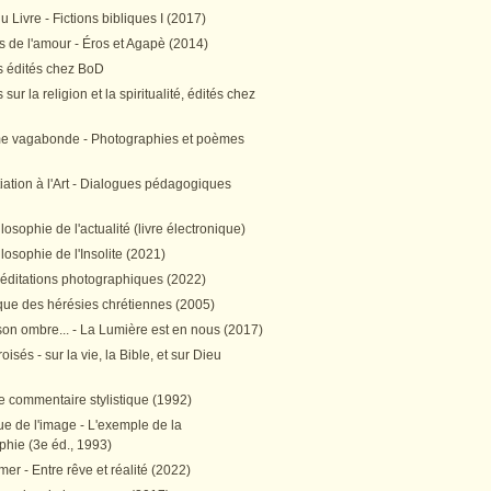
 Livre - Fictions bibliques I (2017)
 de l'amour - Éros et Agapè (2014)
 édités chez BoD
sur la religion et la spiritualité, édités chez
me vagabonde - Photographies et poèmes
itiation à l'Art - Dialogues pédagogiques
ilosophie de l'actualité (livre électronique)
ilosophie de l'Insolite (2021)
méditations photographiques (2022)
ique des hérésies chrétiennes (2005)
son ombre... - La Lumière est en nous (2017)
oisés - sur la vie, la Bible, et sur Dieu
e commentaire stylistique (1992)
e de l'image - L'exemple de la
phie (3e éd., 1993)
mer - Entre rêve et réalité (2022)