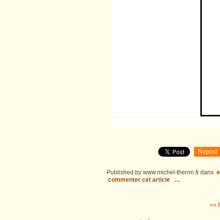
Repost
Published by www.michel-theron.fr
dans
e
commenter cet article
…
<< 