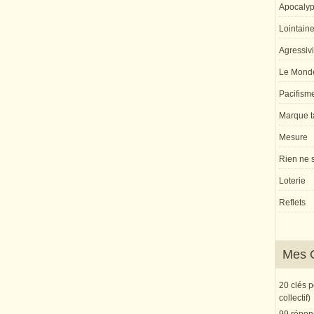
Apocaly
Lointaine 
Agressivi
Le Monde
Pacifism
Marque ta
Mesure
Rien ne s
Loterie
Reflets
Mes 
20 clés 
collectif)