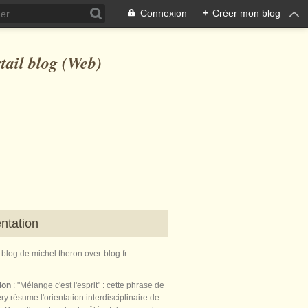
Connexion
+
Créer mon blog
ntation
e blog de michel.theron.over-blog.fr
tion
: "Mélange c'est l'esprit" : cette phrase de
ry résume l'orientation interdisciplinaire de