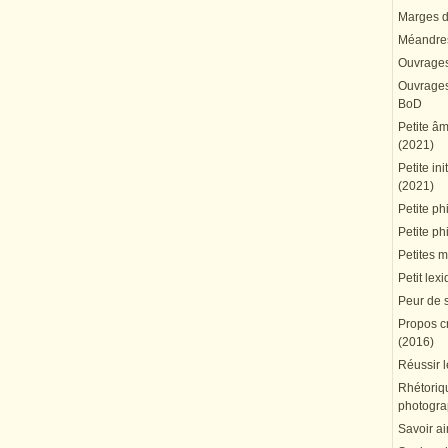
Marges du
Méandres
Ouvrages
Ouvrages 
BoD
Petite â
(2021)
Petite in
(2021)
Petite ph
Petite ph
Petites 
Petit lex
Peur de 
Propos cr
(2016)
Réussir l
Rhétoriqu
photogra
Savoir ai