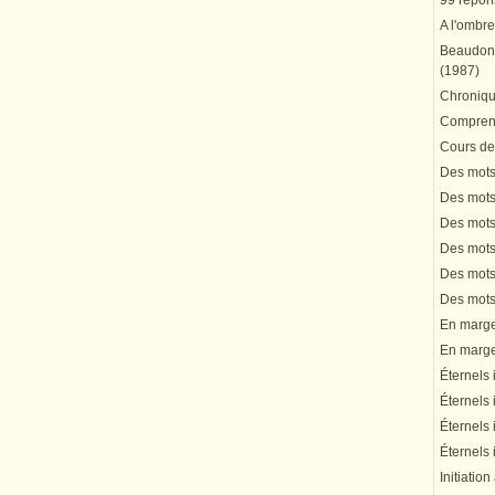
99 répons
A l'ombre
Beaudonn
(1987)
Chronique
Comprend
Cours de 
Des mots 
Des mots 
Des mots 
Des mots 
Des mots 
Des mots 
En marge 
En marge 
Éternels 
Éternels 
Éternels 
Éternels 
Initiation