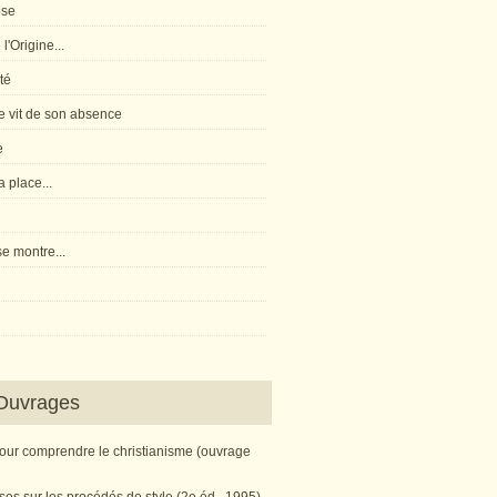
pse
l'Origine...
té
 vit de son absence
e
 place...
e montre...
Ouvrages
pour comprendre le christianisme (ouvrage