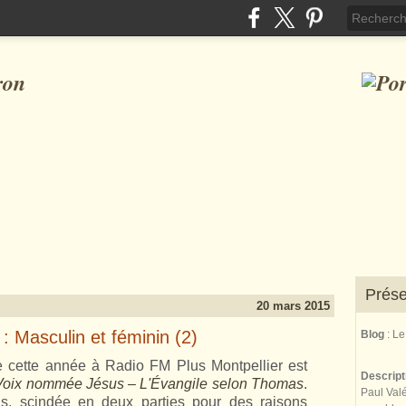
ron
Prése
20 mars 2015
 Masculin et féminin (2)
Blog
: L
 cette année à Radio FM Plus Montpellier est
Descrip
oix nommée Jésus – L'Évangile selon Thomas
.
Paul Valé
, scindée en deux parties pour des raisons