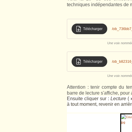
techniques indépendantes de ma 
Télécharger
/ob_736bb7_
Une voix nommée J
Télécharger
/ob_b82316_
Une voix nommée J
Attention : tenir compte du te
barre de lecture s'affiche, pour 
Ensuite cliquer sur :
Lecture
(
›
à tout moment, revenir en arrièr