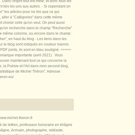
 Dans l'esprit tout est mêlé, et donc tous les
nt liés les uns aux autres. - Si cependant on
rer" les articles pour ne lire que ce qui
, aller à "Catégories" dans cette même
t choisir celle qu'on veut. On peut aussi
 qu'on recherche dans le champ "Recherche"
te même colonne, ou encore dans le champ :
er", en haut du blog - Les liens dans les
sur le blog sont indiqués en couleur marron.
PDF joints, ils sont en bleu souligné. >>>>>
marque importante (avril 2021) : Vous
ouver maintenant tout ce qui concerne la
re, la Poésie et l'Art dans mon second blog,
artistique de Michel Théron", Adresse :
heron.eu/
ww.michel-theron.fr