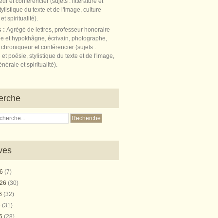
s :
Agrégé de lettres, professeur honoraire
e et hypokhâgne, écrivain, photographe,
 chroniqueur et conférencier (sujets :
e et poésie, stylistique du texte et de l'image,
nérale et spiritualité).
erche
ves
26
(7)
026
(30)
26
(32)
6
(31)
26
(28)