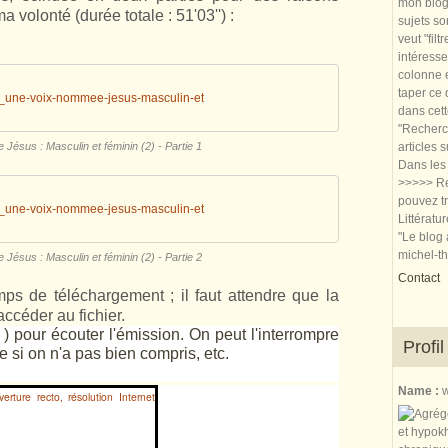
mon blog.
volonté (durée totale : 51'03'') :
sujets so
veut "filt
intéresse
colonne e
taper ce
une-voix-nommee-jesus-masculin-et
dans cet
"Recherch
ésus : Masculin et féminin (2) - Partie 1
articles 
Dans les 
>>>>> Re
pouvez tr
une-voix-nommee-jesus-masculin-et
Littératu
"Le blog 
michel-t
ésus : Masculin et féminin (2) - Partie 2
Contact
mps de téléchargement ; il faut attendre que la
accéder au fichier.
) pour écouter l'émission. On peut l'interrompre
Profil
e si on n'a pas bien compris, etc.
Name :
w