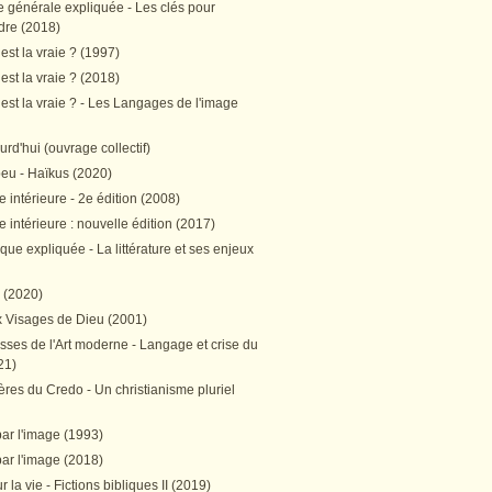
e générale expliquée - Les clés pour
re (2018)
est la vraie ? (1997)
est la vraie ? (2018)
est la vraie ? - Les Langages de l'image
ourd'hui (ouvrage collectif)
peu - Haïkus (2020)
 intérieure - 2e édition (2008)
 intérieure : nouvelle édition (2017)
tique expliquée - La littérature et ses enjeux
h (2020)
 Visages de Dieu (2001)
sses de l'Art moderne - Langage et crise du
21)
res du Credo - Un christianisme pluriel
par l'image (1993)
par l'image (2018)
r la vie - Fictions bibliques II (2019)