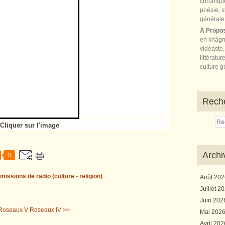
À Propo
en khâgn
vidéaste,
littératur
culture gé
Rech
Cliquer sur l'image
Archi
0
missions de radio (culture - religion)
Août 20
Juillet 2
Juin 20
Roseaux V
Roseaux IV >>
Mai 202
Avril 20