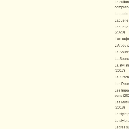
La cultur
comprend
Laquelle 
Laquelle 
Laquelle 
(2020)
L'art auj
L'Art du 
La Source
La Source
La stylis
(2017)
Le Kitsc
Les Deux
Les Impa
sens (20
Les Mystè
(2018)
Le style 
Le style 
Lettres su