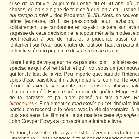
crise de la mi-vie, aujourd’hui entre 40 et 50 ans, où l
choses, où on s’éloigne de tout ce à quoi on a cru jusque l
qui ravage à midi
»
des Psaumes (91/6). Alors, se souven
prime jeunesse, où il se passionnait pour l’aviation, i
solitairement une randonnée en kayak : ce sera son avion
sagesse de cette décision : elle a pour mérite la modestie d
peut réaliser à peu de frais, et la prudence aussi, car
lentement sur l’eau, que chuter de tout son haut en partan
selon le scénario populaire du
« Démon de midi »
.
Notre intrépide voyageur ne va pas très loin. Il s’intéress
spectacles qui s’offrent à lui, et qu’il voit sous un jour nou
qui font le tout de la vie. Peu importe que, parti de l’intéri
voies d’eau paisibles, il n’atteigne jamais, comme il le voula
réconcilié avec la vie simple, avec tous ces plaisirs nat
chacun que déjà Épicure préconisait de goûter. Éloge est f
de la paresse, et j’ai alors pensé au film d’Yves R
bienheureux
. Finalement ce
road movie
ou cet itinéraire in
particulière réconcilie le héros avec la vie élémentaire, à l
tous ses sens. Le film refait à sa manière cette
Apologie 
John Cowper Powys a consacré un admirable livre.
Au fond, l’essentiel du voyage est la rêverie dans la lente
l’imaginaire. C’est l’antidote à tous nos découragements e