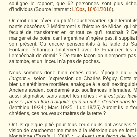
souligne le rapport, que 62 personnes sont plus riche
d’individus (Source Internet :
L’Obs, 18/01/2016
).
On croit donc rêver, ou plutôt cauchemarder. Que feront-il
nantis obscènes ? Méditeront-ils l’histoire de Midas, qui 
faculté de transformer en or tout ce qu’il touchait ? 
manger et de boire, car l’argent ne s’ingère pas, il supplia
son présent. Ou encore penseront-ils à la fable du Sa
Fontaine échangea finalement avec le Financier les 
l’empêchait de dormir ? De toute façon on n’emporte pas
sa tombe, et un linceul n’a pas de poches.
Nous sommes donc bien entrés dans l’époque du
« r
l’argent »
, selon l’expression de Charles Péguy. Cette av
bien un éréthisme mortifère, analogue à la soif inextinguibl
Anciens avaient condamné aux souffrances infernales. Ma
aussi stigmatise sans appel les riches :
« Il est plus fa
passer par un trou d’aiguille qu’à un riche d’entrer dans 
(Matthieu 19/24 ; Marc 10/25 ; Luc 18/25) Auront-ils le fr
chrétiens, ces nouveaux maîtres de la terre ?
Ont-ils quelque pitié pour tous ceux qu’ils ont asservis ?
vision de cauchemar me mène à la réflexion que se font 
Montaigne (
Essais
, I, XXX)
: « Ayant une façon de leur 