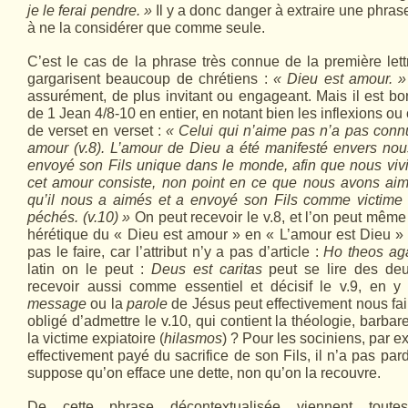
je le ferai pendre. »
Il y a donc danger à extraire une phras
à ne la considérer que comme seule.
C’est le cas de la phrase très connue de la première let
gargarisent beaucoup de chrétiens :
« Dieu est amour. »
assurément, de plus invitant ou engageant. Mais il est bo
de 1 Jean 4/8-10 en entier, en notant bien les inflexions 
de verset en verset :
« Celui qui n’aime pas n’a pas conn
amour (v.8). L’amour de Dieu a été manifesté envers no
envoyé son Fils unique dans le monde, afin que nous vivio
cet amour consiste, non point en ce que nous avons ai
qu’il nous a aimés et a envoyé son Fils comme victime 
péchés. (v.10) »
On peut recevoir le v.8, et l’on peut même
hérétique du « Dieu est amour » en « L’amour est Dieu »
pas le faire, car l’attribut n’y a pas d’article :
Ho theos ag
latin on le peut :
Deus est caritas
peut se lire des de
recevoir aussi comme essentiel et décisif le v.9, en 
message
ou la
parole
de Jésus peut effectivement nous fair
obligé d’admettre le v.10, qui contient la théologie, barb
la victime expiatoire (
hilasmos
) ? Pour les sociniens, par e
effectivement payé du sacrifice de son Fils, il n’a pas pa
suppose qu’on efface une dette, non qu’on la recouvre.
De cette phrase décontextualisée viennent toutes