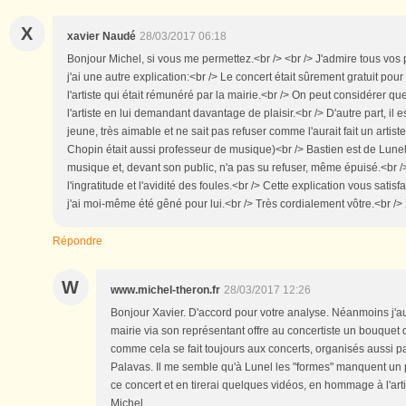
X
xavier Naudé
28/03/2017 06:18
Bonjour Michel, si vous me permettez.<br /> <br /> J'admire tous vos pa
j'ai une autre explication:<br /> Le concert était sûrement gratuit pou
l'artiste qui était rémunéré par la mairie.<br /> On peut considérer que
l'artiste en lui demandant davantage de plaisir.<br /> D'autre part, il e
jeune, très aimable et ne sait pas refuser comme l'aurait fait un artis
Chopin était aussi professeur de musique)<br /> Bastien est de Lunel,
musique et, devant son public, n'a pas su refuser, même épuisé.<br /
l'ingratitude et l'avidité des foules.<br /> Cette explication vous satisf
j'ai moi-même été gêné pour lui.<br /> Très cordialement vôtre.<br /> 
Répondre
W
www.michel-theron.fr
28/03/2017 12:26
Bonjour Xavier. D'accord pour votre analyse. Néanmoins j'aur
mairie via son représentant offre au concertiste un bouquet 
comme cela se fait toujours aux concerts, organisés aussi par
Palavas. Il me semble qu'à Lunel les "formes" manquent un peu
ce concert et en tirerai quelques vidéos, en hommage à l'art
Michel