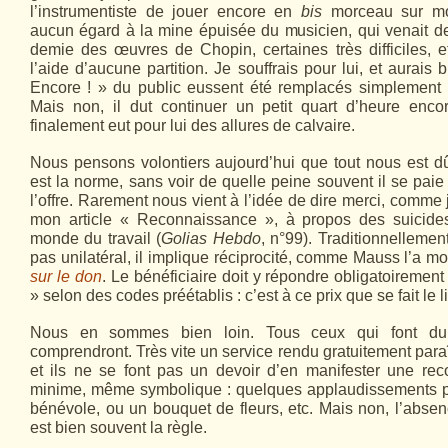
l’instrumentiste de jouer encore en
bis
morceau sur mor
aucun égard à la mine épuisée du musicien, qui venait d
demie des œuvres de Chopin, certaines très difficiles, 
l’aide d’aucune partition. Je souffrais pour lui, et aurais
Encore ! » du public eussent été remplacés simplement 
Mais non, il dut continuer un petit quart d’heure enco
finalement eut pour lui des allures de calvaire.
Nous pensons volontiers aujourd’hui que tout nous est dû
est la norme, sans voir de quelle peine souvent il se paie
l’offre. Rarement nous vient à l’idée de dire merci, comme 
mon article « Reconnaissance », à propos des suicide
monde du travail (
Golias Hebdo
, n°99). Traditionnelleme
pas unilatéral, il implique réciprocité, comme Mauss l’a 
sur le don
. Le bénéficiaire doit y répondre obligatoiremen
» selon des codes préétablis : c’est à ce prix que se fait le l
Nous en sommes bien loin. Tous ceux qui font du
comprendront. Très vite un service rendu gratuitement para
et ils ne se font pas un devoir d’en manifester une r
minime, même symbolique : quelques applaudissements p
bénévole, ou un bouquet de fleurs, etc. Mais non, l’abs
est bien souvent la règle.