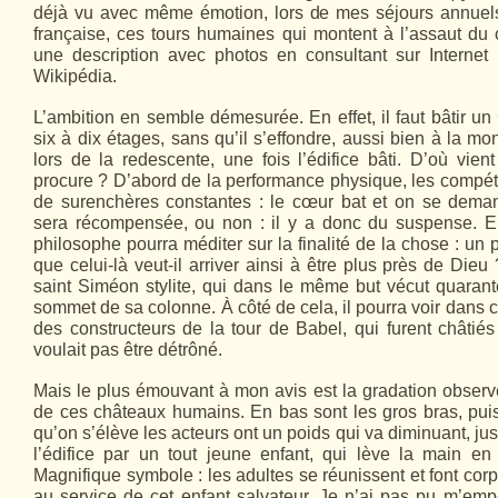
déjà vu avec même émotion, lors de mes séjours annue
française, ces tours humaines qui montent à l’assaut du 
une description avec photos en consultant sur Internet l
Wikipédia.
L’ambition en semble démesurée. En effet, il faut bâtir 
six à dix étages, sans qu’il s’effondre, aussi bien à la mo
lors de la redescente, une fois l’édifice bâti. D’où vien
procure ? D’abord de la performance physique, les compéti
de surenchères constantes : le cœur bat et on se deman
sera récompensée, ou non : il y a donc du suspense. En
philosophe pourra méditer sur la finalité de la chose : un
que celui-là veut-il arriver ainsi à être plus près de Dieu
saint Siméon stylite, qui dans le même but vécut quaran
sommet de sa colonne. À côté de cela, il pourra voir dans c
des constructeurs de la tour de Babel, qui furent châtié
voulait pas être détrôné.
Mais le plus émouvant à mon avis est la gradation observé
de ces châteaux humains. En bas sont les gros bras, pui
qu’on s’élève les acteurs ont un poids qui va diminuant, ju
l’édifice par un tout jeune enfant, qui lève la main en
Magnifique symbole : les adultes se réunissent et font corp
au service de cet enfant salvateur. Je n’ai pas pu m’em