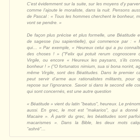
C’est évidemment sur la suite, sur les moyens d’y parvenir
comme l’ajoute le moraliste, dans la nuit. Pensons aus
de Pascal : « Tous les hommes cherchent le bonheur, 
vont se pendre. »
De façon plus précise et plus formelle, une Béatitude 
de sagesse (ou sapientielle), qui commence par : « 
qui… » Par exemple, « Heureux celui qui a pu connaîtr
des choses ! » ("Felix qui potuit rerum cognoscere 
Virgile, ou encore « Heureux les paysans, s’ils conna
bonheur ! » ("O fortunatos nimium, sua si bona norint, agr
même Virgile, sont des Béatitudes. Dans le premier ca
peut servir d’arme aux rationalistes militants, pour q
repose sur l’ignorance. Savoir si dans le second elle c
qui sont concernés, est une autre question
« Béatitude » vient du latin "beatus", heureux. Le prénom
aussi. En grec, le mot est "makarios", qui a donné
Macaire ». À partir du grec, les béatitudes sont parfo
macarismes ». Dans la Bible, les deux mots calqu
"ashré"…