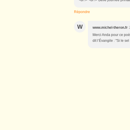
Répondre
W
www.michel-theron.fr
Merci Anda pour ce poème
dit l’Évangile : "Si le s