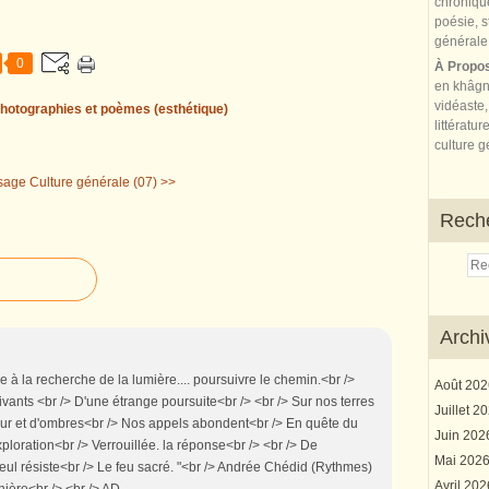
0
À Propo
en khâgn
vidéaste,
hotographies et poèmes (esthétique)
littératur
culture gé
sage
Culture générale (07) >>
Rech
Archi
he à la recherche de la lumière.... poursuivre le chemin.<br />
Août 20
ants <br /> D'une étrange poursuite<br /> <br /> Sur nos terres
Juillet 2
eur et d'ombres<br /> Nos appels abondent<br /> En quête du
Juin 20
xploration<br /> Verrouillée. la réponse<br /> <br /> De
Mai 202
eul résiste<br /> Le feu sacré. "<br /> Andrée Chédid (Rythmes)
Avril 20
anière<br /> <br /> AD