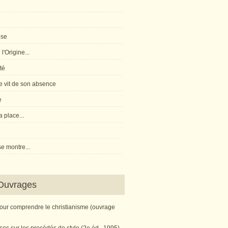
pse
l'Origine...
té
 vit de son absence
e
 place...
e montre...
Ouvrages
pour comprendre le christianisme (ouvrage