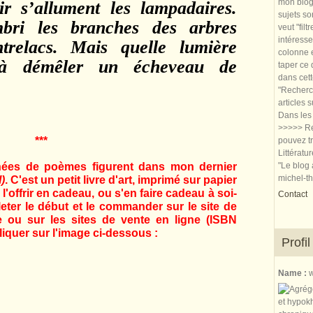
mon blog.
r s’allument les lampadaires.
sujets so
mbri les branches des arbres
veut "filt
intéresse
ntrelacs. Mais quelle lumière
colonne e
e à démêler un écheveau de
taper ce
dans cet
"Recherch
articles 
Dans les 
>>>>> Re
***
pouvez tr
Littératu
ées de poèmes figurent dans mon dernier
"Le blog 
michel-t
)
. C'est un petit livre d'art, imprimé sur papier
 l'offrir en cadeau, ou s'en faire cadeau à soi-
Contact
ter le début et le commander sur le site de
rie ou sur les sites de vente en ligne (ISBN
liquer sur l'image ci-dessous :
Profil
Name :
w