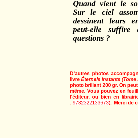
Quand vient le soi
Sur le ciel asso
dessinent leurs e
peut-elle suffir
questions ?
D'autres photos accompagn
livre
Éternels instants
(Tome I
photo brillant 200 gr. On peut
même. Vous pouvez en feuille
l'éditeur, ou bien en librai
:
9782322133673)
. Merci de c