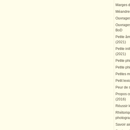
Marges du
Méandres
Ouvrages
Ouvrages 
BoD
Petite â
(2021)
Petite in
(2021)
Petite ph
Petite ph
Petites 
Petit lex
Peur de 
Propos cr
(2016)
Réussir l
Rhétoriqu
photogra
Savoir ai