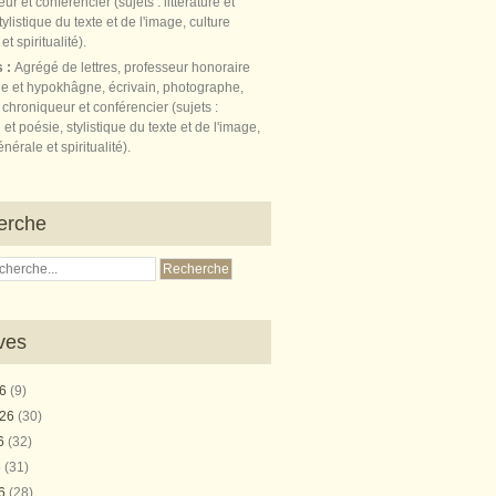
s :
Agrégé de lettres, professeur honoraire
e et hypokhâgne, écrivain, photographe,
 chroniqueur et conférencier (sujets :
e et poésie, stylistique du texte et de l'image,
nérale et spiritualité).
erche
ves
26
(9)
026
(30)
26
(32)
6
(31)
26
(28)