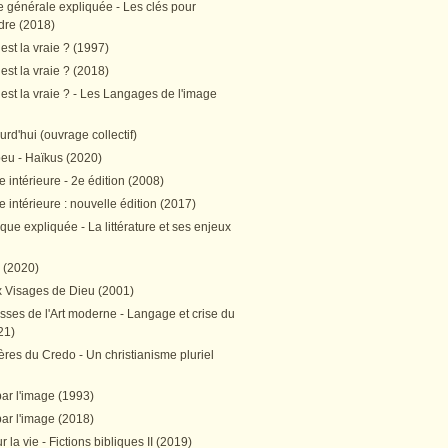
e générale expliquée - Les clés pour
re (2018)
est la vraie ? (1997)
est la vraie ? (2018)
est la vraie ? - Les Langages de l'image
ourd'hui (ouvrage collectif)
peu - Haïkus (2020)
 intérieure - 2e édition (2008)
 intérieure : nouvelle édition (2017)
tique expliquée - La littérature et ses enjeux
h (2020)
 Visages de Dieu (2001)
sses de l'Art moderne - Langage et crise du
21)
res du Credo - Un christianisme pluriel
par l'image (1993)
par l'image (2018)
r la vie - Fictions bibliques II (2019)