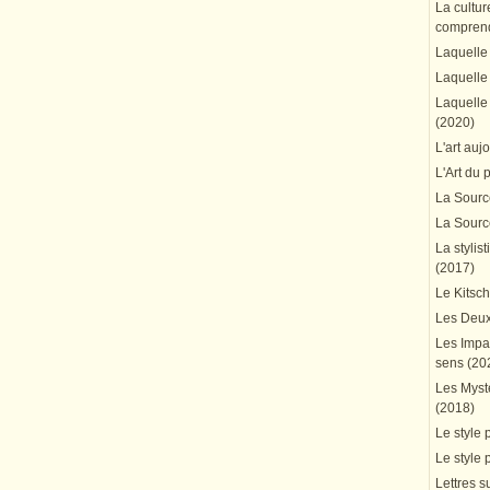
La cultur
comprend
Laquelle 
Laquelle 
Laquelle 
(2020)
L'art auj
L'Art du 
La Source
La Source
La stylis
(2017)
Le Kitsc
Les Deux
Les Impa
sens (20
Les Mystè
(2018)
Le style 
Le style 
Lettres su