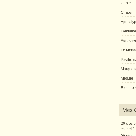
Canicule
Chaos
Apocaly
Lointaine 
Agressivi
Le Monde
Pacifism
Marque ta
Mesure
Rien ne s
Mes 
20 clés 
collectif)