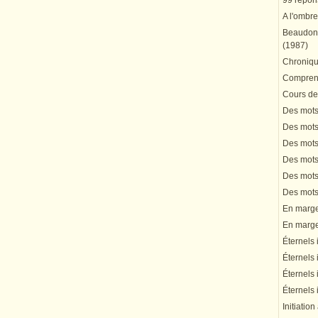
99 répons
A l'ombre
Beaudonn
(1987)
Chronique
Comprend
Cours de 
Des mots 
Des mots 
Des mots 
Des mots 
Des mots 
Des mots 
En marge 
En marge 
Éternels 
Éternels 
Éternels 
Éternels 
Initiation