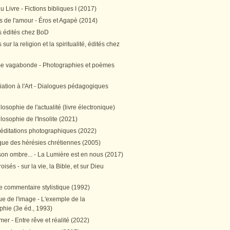
 Livre - Fictions bibliques I (2017)
 de l'amour - Éros et Agapè (2014)
 édités chez BoD
sur la religion et la spiritualité, édités chez
me vagabonde - Photographies et poèmes
itiation à l'Art - Dialogues pédagogiques
ilosophie de l'actualité (livre électronique)
ilosophie de l'Insolite (2021)
méditations photographiques (2022)
ique des hérésies chrétiennes (2005)
son ombre... - La Lumière est en nous (2017)
oisés - sur la vie, la Bible, et sur Dieu
e commentaire stylistique (1992)
e de l'image - L'exemple de la
phie (3e éd., 1993)
mer - Entre rêve et réalité (2022)