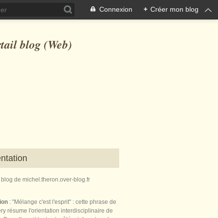
Connexion
+
Créer mon blog
ntation
e blog de michel.theron.over-blog.fr
tion
: "Mélange c'est l'esprit" : cette phrase de
ry résume l'orientation interdisciplinaire de