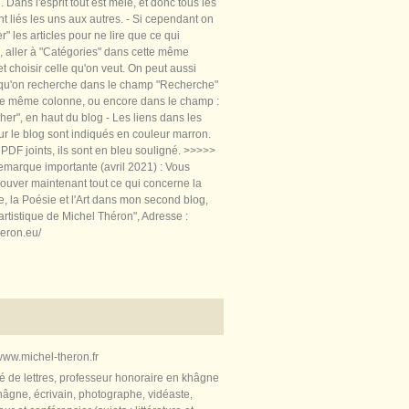
 Dans l'esprit tout est mêlé, et donc tous les
nt liés les uns aux autres. - Si cependant on
rer" les articles pour ne lire que ce qui
, aller à "Catégories" dans cette même
t choisir celle qu'on veut. On peut aussi
 qu'on recherche dans le champ "Recherche"
te même colonne, ou encore dans le champ :
er", en haut du blog - Les liens dans les
sur le blog sont indiqués en couleur marron.
PDF joints, ils sont en bleu souligné. >>>>>
marque importante (avril 2021) : Vous
ouver maintenant tout ce qui concerne la
re, la Poésie et l'Art dans mon second blog,
artistique de Michel Théron", Adresse :
heron.eu/
ww.michel-theron.fr