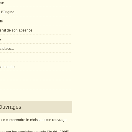
pse
l'Origine...
té
 vit de son absence
e
 place...
e montre...
Ouvrages
pour comprendre le christianisme (ouvrage