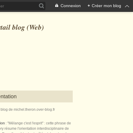
Connexion
+
Créer mon blog
ntation
e blog de michel.theron.over-blog.fr
tion
: "Mélange c'est l'esprit" : cette phrase de
ry résume l'orientation interdisciplinaire de