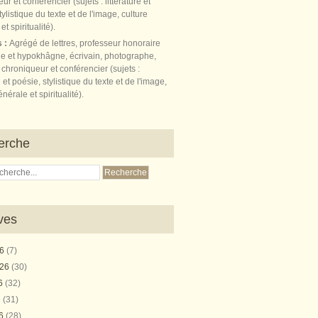
s :
Agrégé de lettres, professeur honoraire
e et hypokhâgne, écrivain, photographe,
 chroniqueur et conférencier (sujets :
e et poésie, stylistique du texte et de l'image,
nérale et spiritualité).
erche
ves
26
(7)
026
(30)
26
(32)
6
(31)
26
(28)