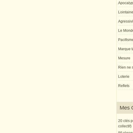
Apocaly
Lointaine 
Agressivi
Le Monde
Pacifism
Marque ta
Mesure
Rien ne s
Loterie
Reflets
Mes 
20 clés 
collectif)