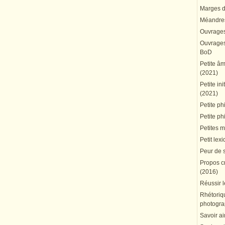
Marges du
Méandres
Ouvrages
Ouvrages 
BoD
Petite â
(2021)
Petite in
(2021)
Petite ph
Petite ph
Petites 
Petit lex
Peur de 
Propos cr
(2016)
Réussir l
Rhétoriqu
photogra
Savoir ai