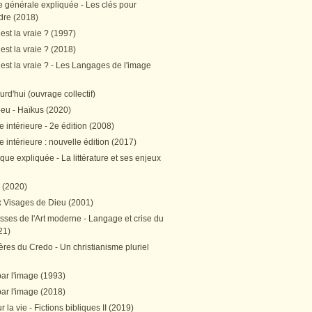
e générale expliquée - Les clés pour
re (2018)
est la vraie ? (1997)
est la vraie ? (2018)
est la vraie ? - Les Langages de l'image
ourd'hui (ouvrage collectif)
peu - Haïkus (2020)
 intérieure - 2e édition (2008)
 intérieure : nouvelle édition (2017)
tique expliquée - La littérature et ses enjeux
h (2020)
 Visages de Dieu (2001)
sses de l'Art moderne - Langage et crise du
21)
res du Credo - Un christianisme pluriel
par l'image (1993)
par l'image (2018)
r la vie - Fictions bibliques II (2019)