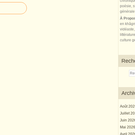
À Propo
en khâgn
vidéaste,
littératur
culture gé
Rech
Archi
Août 20
Juillet 2
Juin 20
Mai 202
Avril 20