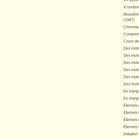
99 répons
A l'ombre
Beaudonn
(1987)
Chronique
Comprend
Cours de 
Des mots 
Des mots 
Des mots 
Des mots 
Des mots 
Des mots 
En marge 
En marge 
Éternels 
Éternels 
Éternels 
Éternels 
Initiation