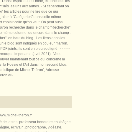
 Dans l'esprit tout est mêlé, et donc tous les
nt liés les uns aux autres. - Si cependant on
rer" les articles pour ne lire que ce qui
, aller à "Catégories" dans cette même
t choisir celle qu'on veut. On peut aussi
 qu'on recherche dans le champ "Recherche"
te même colonne, ou encore dans le champ :
er", en haut du blog - Les liens dans les
sur le blog sont indiqués en couleur marron.
PDF joints, ils sont en bleu souligné. >>>>>
marque importante (avril 2021) : Vous
ouver maintenant tout ce qui concerne la
re, la Poésie et l'Art dans mon second blog,
artistique de Michel Théron", Adresse :
heron.eu/
ww.michel-theron.fr