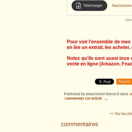
Télécharger
Narcissisme,
Narc
Pour voir l'ensemble de mes l
en lire un extrait, les acheter, 
Notez qu'ils sont aussi tous 
vente en ligne (Amazon, Fnac,
Repost
Published by www.michel-theron.fr
dans
e
commenter cet article
…
<< Sur les ch
commentaires