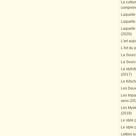
La cultur
comprend
Laquelle 
Laquelle 
Laquelle 
(2020)
L'art auj
L'Art du 
La Source
La Source
La stylis
(2017)
Le Kitsc
Les Deux
Les Impa
sens (20
Les Mystè
(2018)
Le style 
Le style 
Lettres su