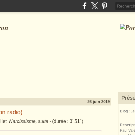
ron
Prése
26 juin 2019
on radio)
Blog
: L
llet
Narcissisme, suite
-
(durée : 3' 51") :
Descrip
Paul Valé