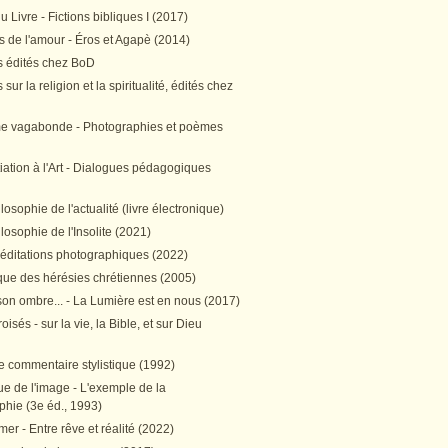
 Livre - Fictions bibliques I (2017)
 de l'amour - Éros et Agapè (2014)
 édités chez BoD
sur la religion et la spiritualité, édités chez
me vagabonde - Photographies et poèmes
itiation à l'Art - Dialogues pédagogiques
ilosophie de l'actualité (livre électronique)
ilosophie de l'Insolite (2021)
méditations photographiques (2022)
ique des hérésies chrétiennes (2005)
son ombre... - La Lumière est en nous (2017)
oisés - sur la vie, la Bible, et sur Dieu
e commentaire stylistique (1992)
e de l'image - L'exemple de la
phie (3e éd., 1993)
mer - Entre rêve et réalité (2022)