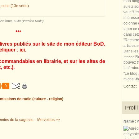
mon blog.
 suite (13e série)
sujets so
veut "filt
intéresse
issisme, suite (version radio)
colonne e
taper ce
***
dans cet
"Recherch
ivres publiés sur le site de mon éditeur BoD,
articles 
cliquer :
ici
.
Dans les 
>>>>> Re
commandables en librairie, et sur les sites de
pouvez tr
 etc.).
Littératu
"Le blog 
michel-t
0
Contact
missions de radio (culture - religion)
Profil
emins de la sagesse...
Merveilles >>
Name :
w