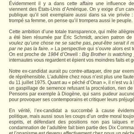
Évidemment il y a dans cette affaire une influence 
viennent des États-Unis d’Amérique. On y exige d’un can
publique qu’il soit exemplaire aussi dans sa vie privée :
trompé sa femme, on pense qu’il trompera aussi le peuple.
Cette ambition d’une totale transparence, qui mêle allègre
a été bien résumée par Éric Schmidt, ancien patron de
voulez qu’une chose ne se sache pas, peut-être serait i
par ne pas la faire. »
La perspective qui s’ouvre alors est to
On est proche de
1984
d’Orwell :
Big Brother is watching
internautes vous regardent et épient vos moindres faits et g
Notre ex-candidat aurait pu contre-attaquer, dire par exempl
de répréhensible. L’adultère chez nous n’est plus une faute
du 11 juillet 1975. Quant au « péché d’Onan », il n’est vu 
un gaspillage de semence refusant la procréation, rien de
Pensons par exemple à Diogène, qui sans pudeur aucune s
pour provoquer ses contemporains et critiquer leurs préjug
En vérité, l’ex-candidat a succombé à cause évidem
politique, mais aussi sous les coups d’un ordre moral touj
esprits, et défendant des positions non pas laïques m
condamnation de l’adultère fait bien partie des Dix Comm
et l’onanisme est devenu effectivement chez nous un péché