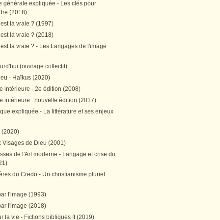
e générale expliquée - Les clés pour
re (2018)
est la vraie ? (1997)
est la vraie ? (2018)
est la vraie ? - Les Langages de l'image
ourd'hui (ouvrage collectif)
peu - Haïkus (2020)
 intérieure - 2e édition (2008)
 intérieure : nouvelle édition (2017)
tique expliquée - La littérature et ses enjeux
h (2020)
 Visages de Dieu (2001)
sses de l'Art moderne - Langage et crise du
21)
res du Credo - Un christianisme pluriel
par l'image (1993)
par l'image (2018)
r la vie - Fictions bibliques II (2019)