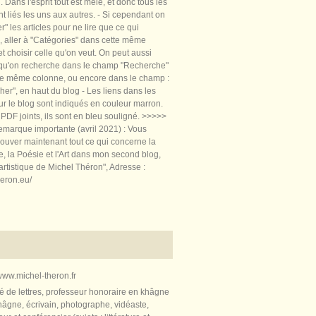
 Dans l'esprit tout est mêlé, et donc tous les
nt liés les uns aux autres. - Si cependant on
rer" les articles pour ne lire que ce qui
, aller à "Catégories" dans cette même
t choisir celle qu'on veut. On peut aussi
 qu'on recherche dans le champ "Recherche"
te même colonne, ou encore dans le champ :
er", en haut du blog - Les liens dans les
sur le blog sont indiqués en couleur marron.
PDF joints, ils sont en bleu souligné. >>>>>
marque importante (avril 2021) : Vous
ouver maintenant tout ce qui concerne la
re, la Poésie et l'Art dans mon second blog,
artistique de Michel Théron", Adresse :
heron.eu/
ww.michel-theron.fr