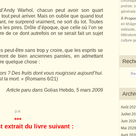
 d’Andy Warhol, chacun peut avoir son quart
, tout peut arriver. Mais on oublie que quand tout
À Propo
sant, ne surprend vraiment, ne sort du lot. Toutes
en khâgn
 les pires. Drôle d’épo­que, que celle où l’on se
vidéaste,
re de ce dont autrefois on se serait fait un sujet
littératur
culture gé
peut-être sans trop y croire, que les esprits se
eront de bien anciennes paroles, en admettant
Rech
ore quelque chose :
lors ? Des fruits dont vous rougissez aujourd’hui.
t la mort. »
(Romains 6/21)
Article paru dans
Golias Hebdo
, 5 mars 2009
Archi
Août 20
D.R.
Juillet 2
***
Juin 20
t extrait du livre suivant :
Mai 202
Avril 20