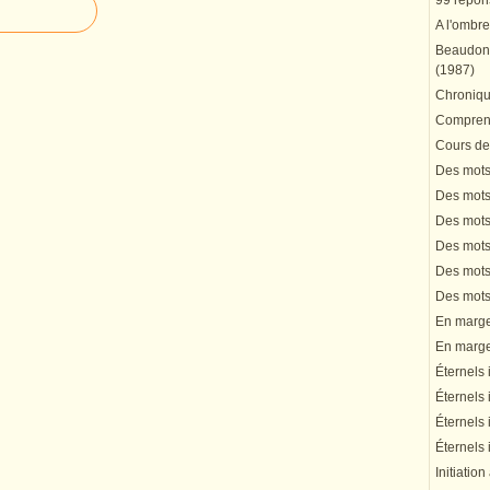
99 répons
A l'ombre
Beaudonn
(1987)
Chronique
Comprend
Cours de 
Des mots 
Des mots 
Des mots 
Des mots 
Des mots 
Des mots 
En marge 
En marge 
Éternels 
Éternels 
Éternels 
Éternels 
Initiation