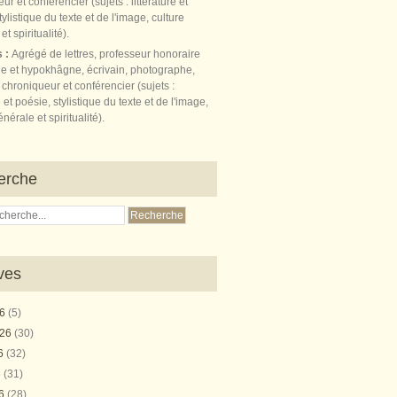
s :
Agrégé de lettres, professeur honoraire
e et hypokhâgne, écrivain, photographe,
 chroniqueur et conférencier (sujets :
e et poésie, stylistique du texte et de l'image,
nérale et spiritualité).
erche
ves
26
(5)
026
(30)
26
(32)
6
(31)
26
(28)