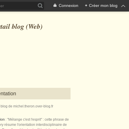
Connexion
+
Créer mon blog
ntation
e blog de michel.theron.over-blog.fr
tion
: "Mélange c'est l'esprit" : cette phrase de
ry résume l'orientation interdisciplinaire de