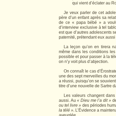
qui vient d’éclater au R
Je veux parler de cet adoles
père d’un enfant après sa rela
de ce « papa bébé » a voulu 
d’interview exclusive à tel tab
est que d’autres adolescents se
paternité, prétendant eux aussi 
La leçon qu’on en tirera nat
même dans les conditions les 
possible et pour passer à la té
on n’y voit plus d’abjection.
On connaît le cas d’Érostrat
une des sept mer­veilles du mo
a réussi, puisqu’on se souvient
titre d’une nouvelle de Sartre 
Les valeurs changent dans
aussi. Au
« Dieu me l’a dit »
de
ou tel livre »
des périodes huma
la télé »
. L’Évidence a mainten
aveuglée.