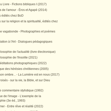
 Livre - Fictions bibliques I (2017)
 de l'amour - Éros et Agapè (2014)
 édités chez BoD
sur la religion et la spiritualité, édités chez
me vagabonde - Photographies et poèmes
itiation à l'Art - Dialogues pédagogiques
ilosophie de l'actualité (livre électronique)
ilosophie de l'Insolite (2021)
méditations photographiques (2022)
ique des hérésies chrétiennes (2005)
son ombre... - La Lumière est en nous (2017)
oisés - sur la vie, la Bible, et sur Dieu
e commentaire stylistique (1992)
e de l'image - L'exemple de la
phie (3e éd., 1993)
mer - Entre rêve et réalité (2022)