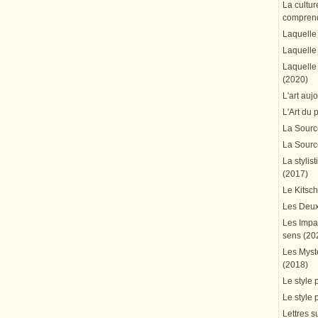
La cultur
comprend
Laquelle 
Laquelle 
Laquelle 
(2020)
L'art auj
L'Art du 
La Source
La Source
La stylis
(2017)
Le Kitsc
Les Deux
Les Impa
sens (20
Les Mystè
(2018)
Le style 
Le style 
Lettres su