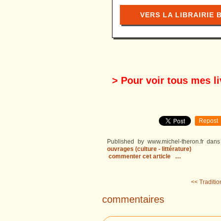
VERS LA LIBRAIRIE 
> Pour voir tous mes li
Repost
Published by www.michel-theron.fr
dan
ouvrages (culture - littérature)
commenter cet article
…
<< Traditio
commentaires