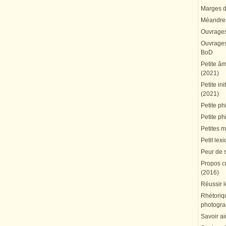
Marges du
Méandres
Ouvrages
Ouvrages 
BoD
Petite â
(2021)
Petite in
(2021)
Petite ph
Petite ph
Petites 
Petit lex
Peur de 
Propos cr
(2016)
Réussir l
Rhétoriqu
photogra
Savoir ai