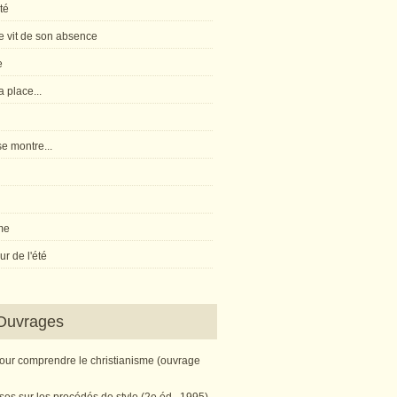
té
 vit de son absence
e
 place...
e montre...
me
r de l'été
Ouvrages
pour comprendre le christianisme (ouvrage