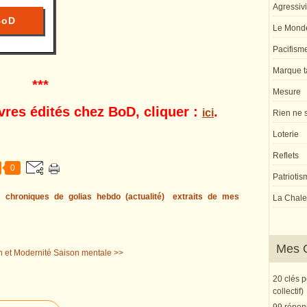
Agressivi
BoD
Le Monde
Pacifism
Marque ta
***
Mesure
vres édités chez BoD, cliquer :
.
ici
Rien ne s
Loterie
Reflets
0
Patriotis
s
chroniques de golias hebdo (actualité)
extraits de mes
La Chaleu
Mes 
n et Modernité
Saison mentale >>
20 clés 
collectif)