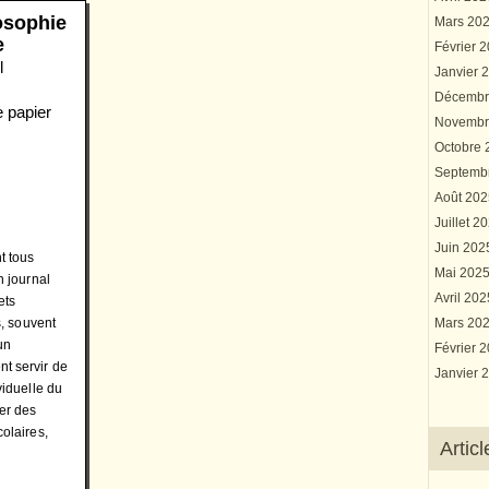
losophie
Mars 20
e
Février 
l
Janvier 
Décembr
e papier
Novembr
Octobre
Septemb
Août 20
Juillet 2
Juin 20
t tous
Mai 202
n journal
Avril 20
ets
s, souvent
Mars 20
un
Février 
t servir de
Janvier 
viduelle du
ter des
colaires,
Artic