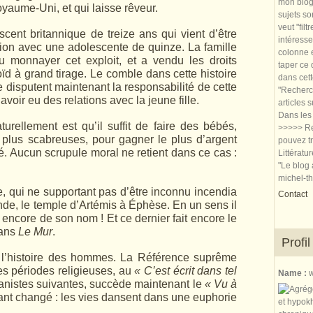
mon blog.
oyaume-Uni, et qui laisse rêveur.
sujets so
veut "filt
cent britannique de treize ans qui vient d’être
intéresse
tion avec une adolescente de quinze. La famille
colonne e
monnayer cet exploit, et a vendu les droits
taper ce
loïd à grand tirage. Le comble dans cette histoire
dans cet
 disputent maintenant la responsabilité de cette
"Recherch
avoir eu des relations avec la jeune fille.
articles 
Dans les 
urellement est qu’il suffit de faire des bébés,
>>>>> Re
plus scabreuses, pour gagner le plus d’argent
pouvez tr
lé. Aucun scrupule moral ne retient dans ce cas :
Littératu
"Le blog 
michel-t
e, qui ne supportant pas d’être inconnu incendia
Contact
nde, le temple d’Artémis à Éphèse. En un sens il
 encore de son nom ! Et ce dernier fait encore le
dans
Le Mur
.
Profil
 l’histoire des hommes. La Référence suprême
s périodes religieuses, au
« C’est écrit dans tel
Name :
w
nistes suivantes, succède maintenant le
« Vu à
ant changé : les vies dansent dans une euphorie