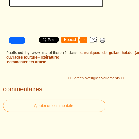
Repost
0
Published by www.michel-theron.fr
dans
chroniques de golias hebdo (act
ouvrages (culture - littérature)
commenter cet article
…
<< Forces aveugles
Voilements >>
commentaires
Ajouter un commentaire