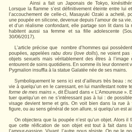
Ainsi a fait un Japonais de Tokyo, kinésith
Lorsque la flamme s’est définitivement éteinte entre lui 
l’accouchement de celle-ci, Masayuki Ozaki a acheté, po
une poupée en silicone, devenue depuis l’amour de sa vie
et d’un réalisme confondant, elle partage son lit dans la 
habitent aussi sa femme et sa fille adolescente (Sour
30/06/2017).
L’article précise que nombre d’hommes qui possèdent
poupées, appelées
rabu doru
(
love dolls
), ne voient pas
objets sexuels mais véritablement des êtres à l’image 
entourent de soins quotidiens. En somme ils leur donnent 
Pygmalion insuffla à la statue Galatée née de ses mains.
Symboliquement le sens ici est d’ailleurs très beau :
vie à quelqu’un en le caressant, en lui manifestant notre 
forme de mes mains »
, dit Éluard dans « L’Amoureuse ». E
tuer quelqu’un en ne s’intéressant pas à lui : de possib
visage devient terne et gris. On voit bien dans la rue à v
figure, ou au sens général de son allure, si quelqu’un est a
On objectera que la poupée n’est qu’un objet. Alors il f
que cette réification de son objet est tout à fait dans
l’amour-passion. Vivant, l’autre nous résiste. On ne le 