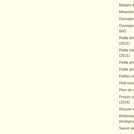
Marges du
Méandres
Ouvrages
Ouvrages 
BoD
Petite â
(2021)
Petite in
(2021)
Petite ph
Petite ph
Petites 
Petit lex
Peur de 
Propos cr
(2016)
Réussir l
Rhétoriqu
photogra
Savoir ai