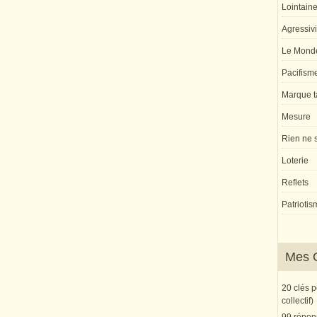
Lointaine 
Agressivi
Le Monde
Pacifism
Marque ta
Mesure
Rien ne s
Loterie
Reflets
Patriotis
Mes 
20 clés 
collectif)