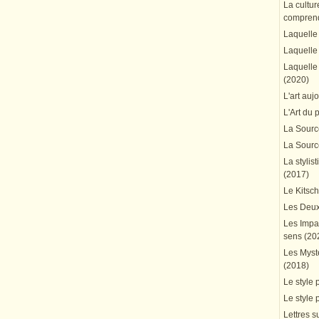
La cultur
comprend
Laquelle 
Laquelle 
Laquelle 
(2020)
L'art auj
L'Art du 
La Source
La Source
La stylis
(2017)
Le Kitsc
Les Deux
Les Impa
sens (20
Les Mystè
(2018)
Le style 
Le style 
Lettres su