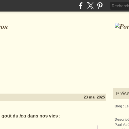
ron
Prése
23 mai 2025
Blog
: L
e goût du
jeu
dans nos vies :
Descrip
Paul Valé