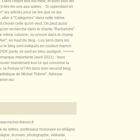
 Dans l'esprit tout est mêlé, et donc tous les
nt liés les uns aux autres. - Si cependant on
rer" les articles pour ne lire que ce qui
, aller à "Catégories" dans cette même
t choisir celle qu'on veut. On peut aussi
 qu'on recherche dans le champ "Recherche"
te même colonne, ou encore dans le champ :
er", en haut du blog - Les liens dans les
sur le blog sont indiqués en couleur marron.
PDF joints, ils sont en bleu souligné. >>>>>
marque importante (avril 2021) : Vous
ouver maintenant tout ce qui concerne la
re, la Poésie et l'Art dans mon second blog,
artistique de Michel Théron", Adresse :
heron.eu/
ww.michel-theron.fr