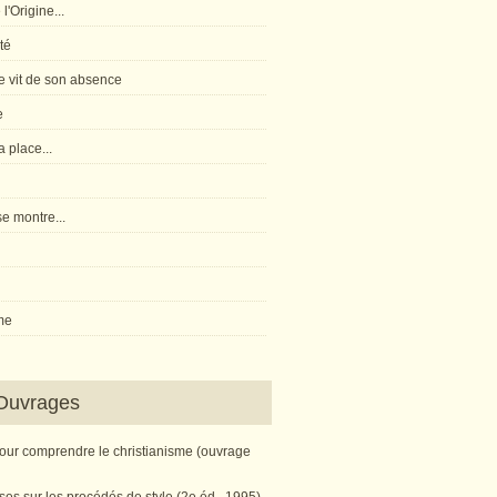
l'Origine...
té
 vit de son absence
e
 place...
e montre...
me
Ouvrages
pour comprendre le christianisme (ouvrage