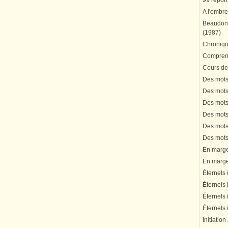
99 répons
A l'ombre
Beaudonn
(1987)
Chronique
Comprend
Cours de 
Des mots 
Des mots 
Des mots 
Des mots 
Des mots 
Des mots 
En marge 
En marge 
Éternels 
Éternels 
Éternels 
Éternels 
Initiation