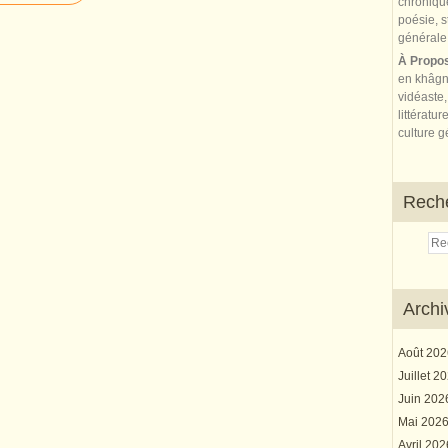
À Propo
en khâgn
vidéaste,
littératur
culture gé
Rech
Archi
Août 20
Juillet 2
Juin 20
Mai 202
Avril 20