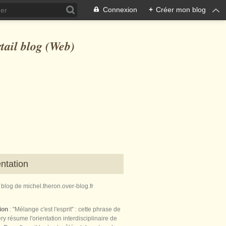
Connexion
+
Créer mon blog
ntation
e blog de michel.theron.over-blog.fr
tion
: "Mélange c'est l'esprit" : cette phrase de
ry résume l'orientation interdisciplinaire de