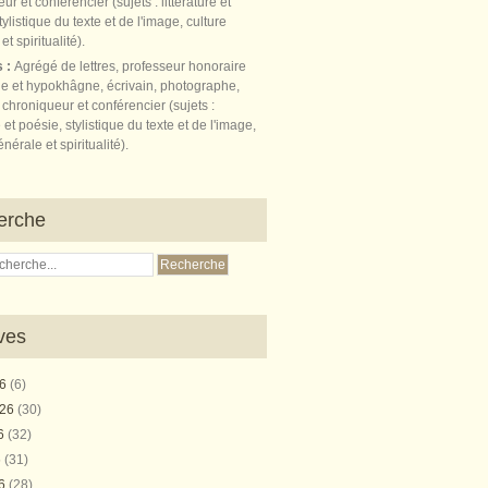
s :
Agrégé de lettres, professeur honoraire
e et hypokhâgne, écrivain, photographe,
 chroniqueur et conférencier (sujets :
e et poésie, stylistique du texte et de l'image,
nérale et spiritualité).
erche
ves
26
(6)
026
(30)
26
(32)
6
(31)
26
(28)