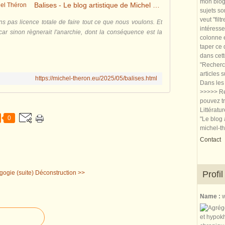
mon blog.
Balises - Le blog artistique de Michel Théron
sujets so
veut "filt
ns pas licence totale de faire tout ce que nous voulons. Et
intéresse
ar sinon règnerait l'anarchie, dont la conséquence est la
colonne e
taper ce
dans cet
"Recherch
articles 
https://michel-theron.eu/2025/05/balises.html
Dans les 
>>>>> Re
pouvez tr
Littératu
0
"Le blog 
michel-t
Contact
ogie (suite)
Déconstruction >>
Profil
Name :
w