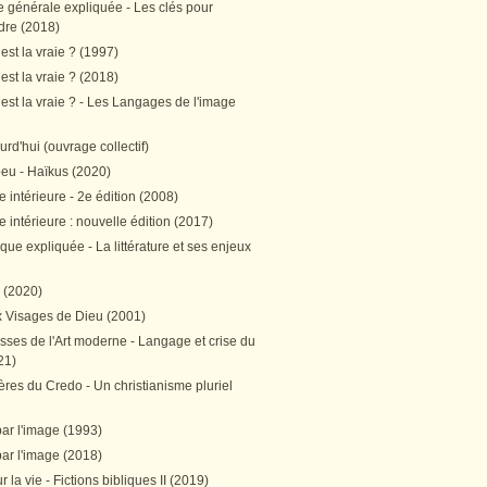
e générale expliquée - Les clés pour
re (2018)
est la vraie ? (1997)
est la vraie ? (2018)
est la vraie ? - Les Langages de l'image
ourd'hui (ouvrage collectif)
peu - Haïkus (2020)
 intérieure - 2e édition (2008)
 intérieure : nouvelle édition (2017)
tique expliquée - La littérature et ses enjeux
h (2020)
 Visages de Dieu (2001)
sses de l'Art moderne - Langage et crise du
21)
res du Credo - Un christianisme pluriel
par l'image (1993)
par l'image (2018)
r la vie - Fictions bibliques II (2019)