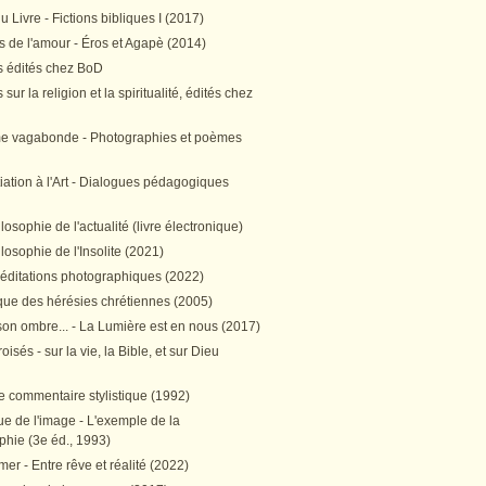
 Livre - Fictions bibliques I (2017)
 de l'amour - Éros et Agapè (2014)
 édités chez BoD
sur la religion et la spiritualité, édités chez
me vagabonde - Photographies et poèmes
itiation à l'Art - Dialogues pédagogiques
ilosophie de l'actualité (livre électronique)
ilosophie de l'Insolite (2021)
méditations photographiques (2022)
ique des hérésies chrétiennes (2005)
son ombre... - La Lumière est en nous (2017)
oisés - sur la vie, la Bible, et sur Dieu
e commentaire stylistique (1992)
e de l'image - L'exemple de la
phie (3e éd., 1993)
mer - Entre rêve et réalité (2022)