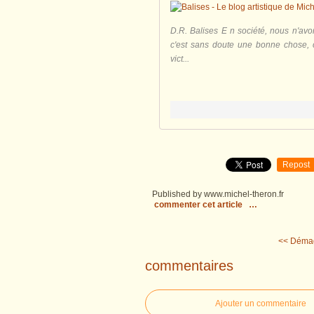
D.R. Balises E n société, nous n'avo
c'est sans doute une bonne chose, c
vict...
Repost
Published by www.michel-theron.fr
commenter cet article
…
<< Démag
commentaires
Ajouter un commentaire