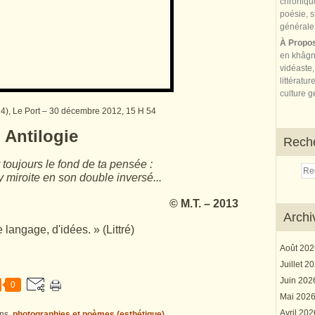
À Propo
en khâgn
vidéaste,
littératur
culture gé
4), Le Port – 30 décembre 2012, 15 H 54
Antilogie
Rech
toujours le fond de ta pensée :
miroite en son double inversé...
©
M.T. – 2013
Archi
 langage, d'idées. » (Littré)
Août 20
Juillet 2
Juin 20
0
Mai 202
Avril 20
ns
photographies et poèmes (esthétique)