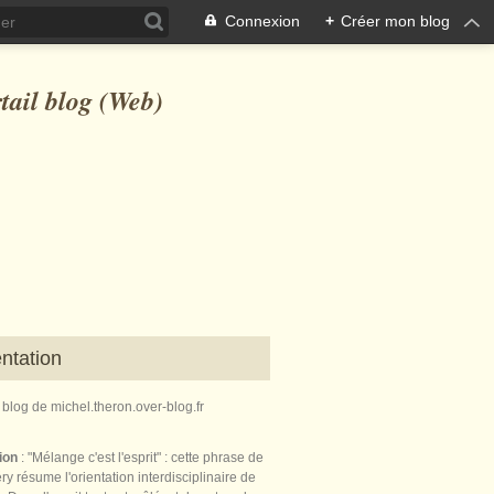
Connexion
+
Créer mon blog
ntation
e blog de michel.theron.over-blog.fr
tion
: "Mélange c'est l'esprit" : cette phrase de
ry résume l'orientation interdisciplinaire de