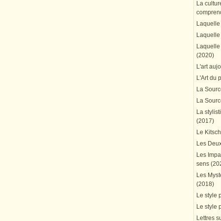
La cultur
comprend
Laquelle 
Laquelle 
Laquelle 
(2020)
L'art auj
L'Art du 
La Source
La Source
La stylis
(2017)
Le Kitsc
Les Deux
Les Impa
sens (20
Les Mystè
(2018)
Le style 
Le style 
Lettres su