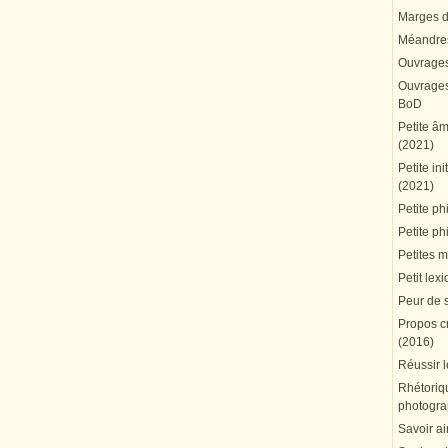
Marges du
Méandres
Ouvrages
Ouvrages 
BoD
Petite â
(2021)
Petite in
(2021)
Petite ph
Petite ph
Petites 
Petit lex
Peur de 
Propos cr
(2016)
Réussir l
Rhétoriqu
photogra
Savoir ai