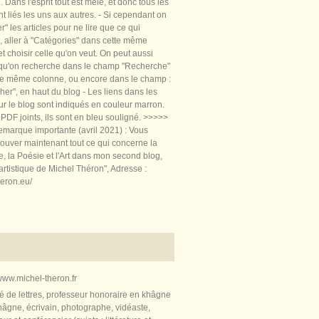
 Dans l'esprit tout est mêlé, et donc tous les
nt liés les uns aux autres. - Si cependant on
rer" les articles pour ne lire que ce qui
, aller à "Catégories" dans cette même
t choisir celle qu'on veut. On peut aussi
 qu'on recherche dans le champ "Recherche"
te même colonne, ou encore dans le champ :
er", en haut du blog - Les liens dans les
sur le blog sont indiqués en couleur marron.
PDF joints, ils sont en bleu souligné. >>>>>
marque importante (avril 2021) : Vous
ouver maintenant tout ce qui concerne la
re, la Poésie et l'Art dans mon second blog,
artistique de Michel Théron", Adresse :
heron.eu/
ww.michel-theron.fr