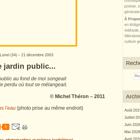
À Propo
en khâgn
vidéaste,
littératur
culture gé
Lunel (34) – 21 décembre 2003
Rech
 jardin public...
public au fond de moi songeait
 perdu où tout se mélangeait.
Archi
© Michel Théron – 2011
ns l'eau
(photo prise au même endroit)
Août 20
Juillet 2
Juin 20
0
Mai 202
Avril 20