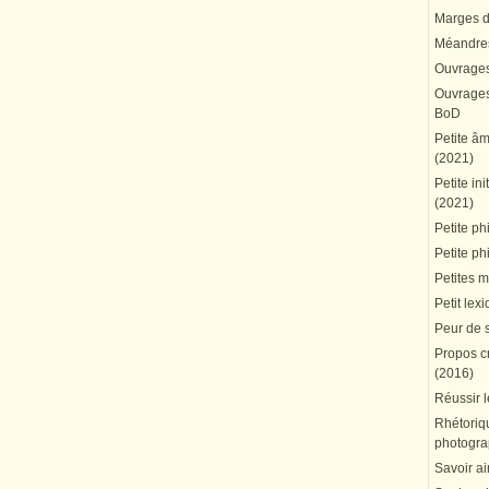
Marges du
Méandres
Ouvrages
Ouvrages 
BoD
Petite â
(2021)
Petite in
(2021)
Petite ph
Petite ph
Petites 
Petit lex
Peur de 
Propos cr
(2016)
Réussir l
Rhétoriqu
photogra
Savoir ai