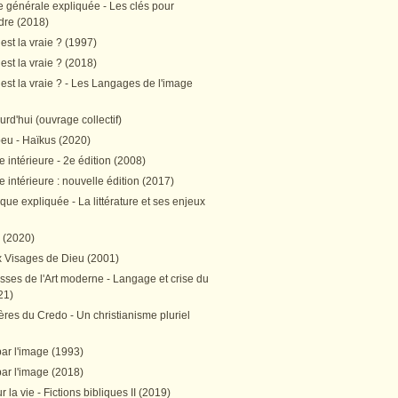
e générale expliquée - Les clés pour
re (2018)
est la vraie ? (1997)
est la vraie ? (2018)
est la vraie ? - Les Langages de l'image
ourd'hui (ouvrage collectif)
peu - Haïkus (2020)
 intérieure - 2e édition (2008)
 intérieure : nouvelle édition (2017)
tique expliquée - La littérature et ses enjeux
h (2020)
 Visages de Dieu (2001)
sses de l'Art moderne - Langage et crise du
21)
res du Credo - Un christianisme pluriel
par l'image (1993)
par l'image (2018)
r la vie - Fictions bibliques II (2019)