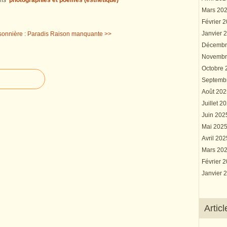
ns
photographies et poèmes (esthétique)
Mars 20
Février 
Janvier 
onnière : Paradis
Raison manquante >>
Décembr
Novembr
Octobre
Septemb
Août 20
Juillet 2
Juin 20
Mai 202
Avril 20
Mars 20
Février 
Janvier 
Artic