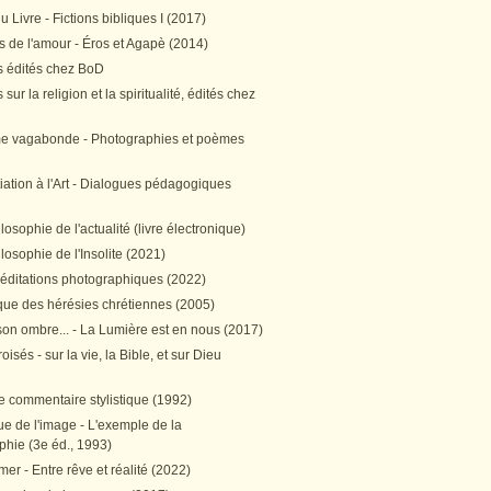
 Livre - Fictions bibliques I (2017)
 de l'amour - Éros et Agapè (2014)
 édités chez BoD
sur la religion et la spiritualité, édités chez
me vagabonde - Photographies et poèmes
itiation à l'Art - Dialogues pédagogiques
ilosophie de l'actualité (livre électronique)
ilosophie de l'Insolite (2021)
méditations photographiques (2022)
ique des hérésies chrétiennes (2005)
son ombre... - La Lumière est en nous (2017)
oisés - sur la vie, la Bible, et sur Dieu
e commentaire stylistique (1992)
e de l'image - L'exemple de la
phie (3e éd., 1993)
mer - Entre rêve et réalité (2022)