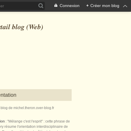
Connexion
+
Créer mon blog
ntation
e blog de michel.theron.over-blog.fr
tion
: "Mélange c'est l'esprit" : cette phrase de
ry résume l'orientation interdisciplinaire de