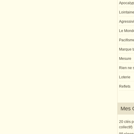
Apocaly
Lointaine 
Agressivi
Le Monde
Pacifism
Marque ta
Mesure
Rien ne s
Loterie
Reflets
Mes 
20 clés 
collectif)