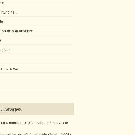
pse
l'Origine...
té
 vit de son absence
e
 place...
e montre...
Ouvrages
pour comprendre le christianisme (ouvrage