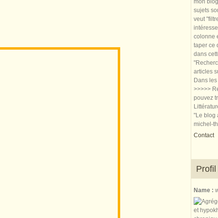
mon blog.
sujets so
veut "filt
intéresse
colonne e
taper ce
dans cet
"Recherch
articles 
Dans les 
>>>>> Re
pouvez tr
Littératu
"Le blog 
michel-t
Contact
Profil
Name :
w