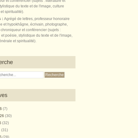
s :
Agrégé de lettres, professeur honoraire
e et hypokhâgne, écrivain, photographe,
 chroniqueur et conférencier (sujets :
e et poésie, stylistique du texte et de l'image,
nérale et spiritualité).
erche
ves
26
(7)
026
(30)
26
(32)
6
(31)
26
(28)