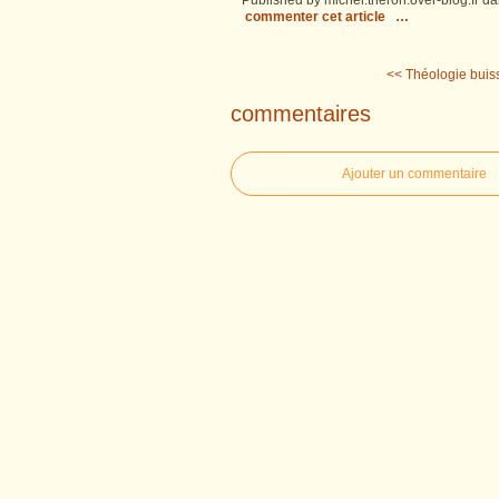
Published by michel.theron.over-blog.fr
da
commenter cet article
…
<< Théologie buiss
commentaires
Ajouter un commentaire