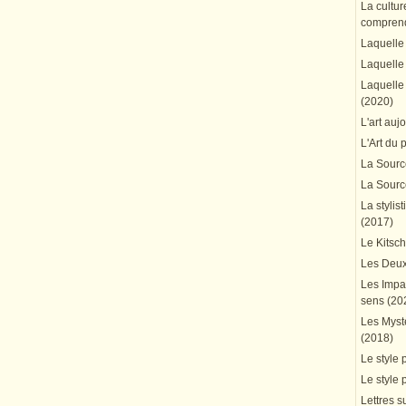
La cultur
comprend
Laquelle 
Laquelle 
Laquelle 
(2020)
L'art auj
L'Art du 
La Source
La Source
La stylis
(2017)
Le Kitsc
Les Deux
Les Impa
sens (20
Les Mystè
(2018)
Le style 
Le style 
Lettres su