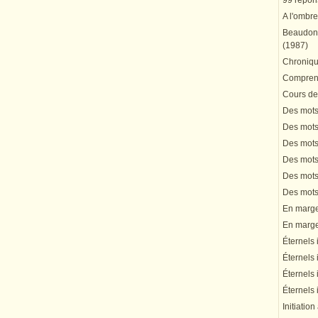
99 répons
A l'ombre
Beaudonn
(1987)
Chronique
Comprend
Cours de 
Des mots 
Des mots 
Des mots 
Des mots 
Des mots 
Des mots 
En marge 
En marge 
Éternels 
Éternels 
Éternels 
Éternels 
Initiation