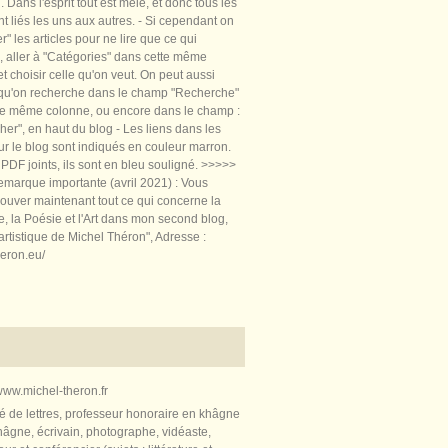
 Dans l'esprit tout est mêlé, et donc tous les
nt liés les uns aux autres. - Si cependant on
rer" les articles pour ne lire que ce qui
, aller à "Catégories" dans cette même
t choisir celle qu'on veut. On peut aussi
 qu'on recherche dans le champ "Recherche"
te même colonne, ou encore dans le champ :
er", en haut du blog - Les liens dans les
sur le blog sont indiqués en couleur marron.
PDF joints, ils sont en bleu souligné. >>>>>
marque importante (avril 2021) : Vous
ouver maintenant tout ce qui concerne la
re, la Poésie et l'Art dans mon second blog,
artistique de Michel Théron", Adresse :
heron.eu/
ww.michel-theron.fr