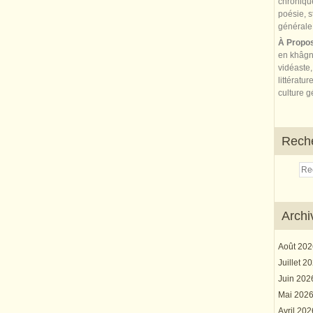
À Propo
en khâgn
vidéaste,
littératur
culture gé
Rech
Archi
Août 20
Juillet 2
Juin 20
Mai 202
Avril 20