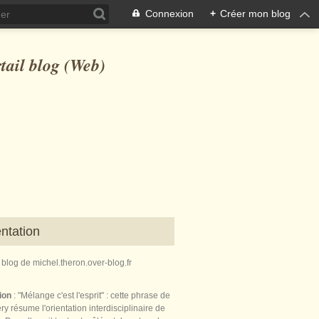
Connexion
+
Créer mon blog
ntation
e blog de michel.theron.over-blog.fr
tion
: "Mélange c'est l'esprit" : cette phrase de
ry résume l'orientation interdisciplinaire de