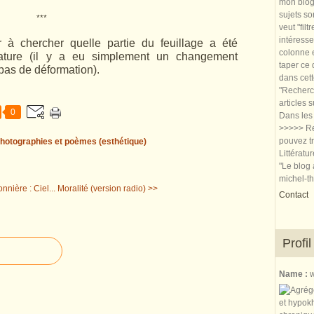
mon blog.
sujets so
***
veut "filt
intéresse
à chercher quelle partie du feuillage a été
colonne e
nature (il y a eu simplement un changement
taper ce
 pas de déformation).
dans cet
"Recherch
articles 
0
Dans les 
>>>>> Re
pouvez tr
hotographies et poèmes (esthétique)
Littératu
"Le blog 
michel-t
nière : Ciel...
Moralité (version radio) >>
Contact
Profil
Name :
w