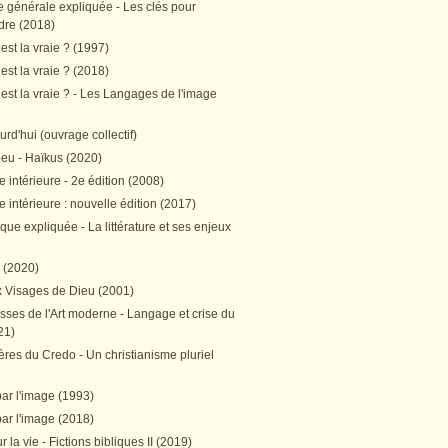
e générale expliquée - Les clés pour
re (2018)
est la vraie ? (1997)
est la vraie ? (2018)
est la vraie ? - Les Langages de l'image
ourd'hui (ouvrage collectif)
peu - Haïkus (2020)
 intérieure - 2e édition (2008)
 intérieure : nouvelle édition (2017)
tique expliquée - La littérature et ses enjeux
h (2020)
 Visages de Dieu (2001)
sses de l'Art moderne - Langage et crise du
21)
res du Credo - Un christianisme pluriel
par l'image (1993)
par l'image (2018)
r la vie - Fictions bibliques II (2019)