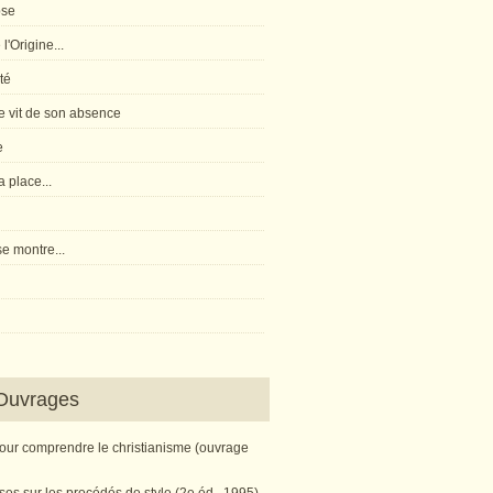
pse
l'Origine...
té
 vit de son absence
e
 place...
e montre...
Ouvrages
pour comprendre le christianisme (ouvrage