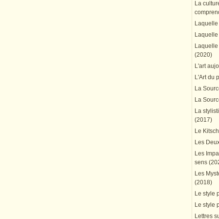
La cultur
comprend
Laquelle 
Laquelle 
Laquelle 
(2020)
L'art auj
L'Art du 
La Source
La Source
La stylis
(2017)
Le Kitsc
Les Deux
Les Impa
sens (20
Les Mystè
(2018)
Le style 
Le style 
Lettres su