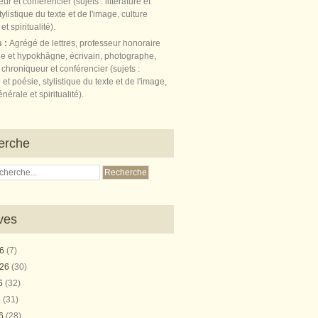
s :
Agrégé de lettres, professeur honoraire
e et hypokhâgne, écrivain, photographe,
 chroniqueur et conférencier (sujets :
e et poésie, stylistique du texte et de l'image,
nérale et spiritualité).
erche
ves
26
(7)
026
(30)
26
(32)
6
(31)
26
(28)