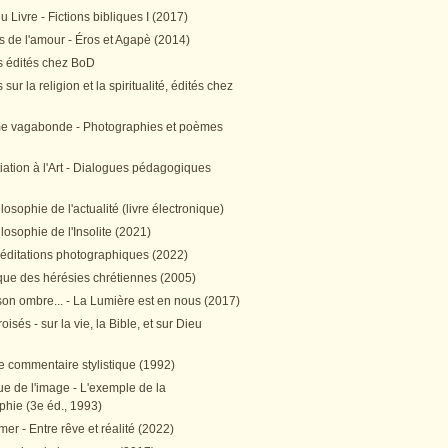
 Livre - Fictions bibliques I (2017)
 de l'amour - Éros et Agapè (2014)
 édités chez BoD
sur la religion et la spiritualité, édités chez
me vagabonde - Photographies et poèmes
itiation à l'Art - Dialogues pédagogiques
ilosophie de l'actualité (livre électronique)
ilosophie de l'Insolite (2021)
méditations photographiques (2022)
ique des hérésies chrétiennes (2005)
son ombre... - La Lumière est en nous (2017)
oisés - sur la vie, la Bible, et sur Dieu
e commentaire stylistique (1992)
e de l'image - L'exemple de la
phie (3e éd., 1993)
mer - Entre rêve et réalité (2022)