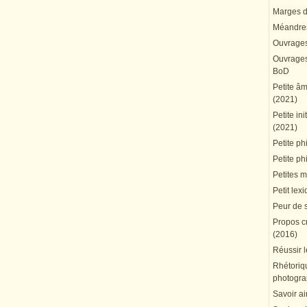
Marges du
Méandres
Ouvrages
Ouvrages 
BoD
Petite â
(2021)
Petite in
(2021)
Petite ph
Petite ph
Petites 
Petit lex
Peur de 
Propos cr
(2016)
Réussir l
Rhétoriqu
photogra
Savoir ai