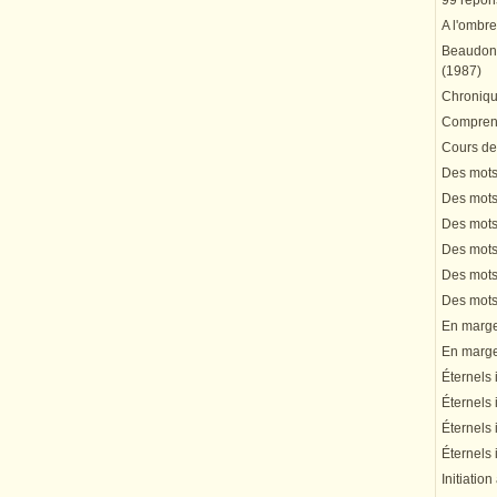
99 répons
A l'ombre
Beaudonn
(1987)
Chronique
Comprend
Cours de 
Des mots 
Des mots 
Des mots 
Des mots 
Des mots 
Des mots 
En marge 
En marge 
Éternels 
Éternels 
Éternels 
Éternels 
Initiation