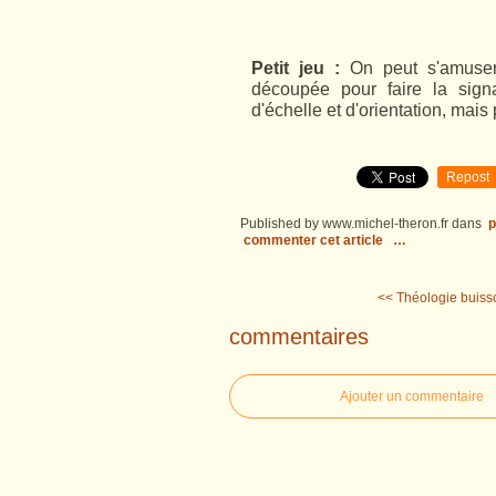
Petit jeu :
On peut s'amuser 
découpée pour faire la sig
d'échelle et d'orientation, mais
Repost
Published by www.michel-theron.fr
dans
p
commenter cet article
…
<< Théologie buisson
commentaires
Ajouter un commentaire