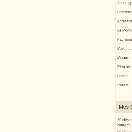
Apocaly
Lointaine 
Agressivi
Le Monde
Pacifism
Marque ta
Mesure
Rien ne s
Loterie
Reflets
Mes 
20 clés 
collectif)