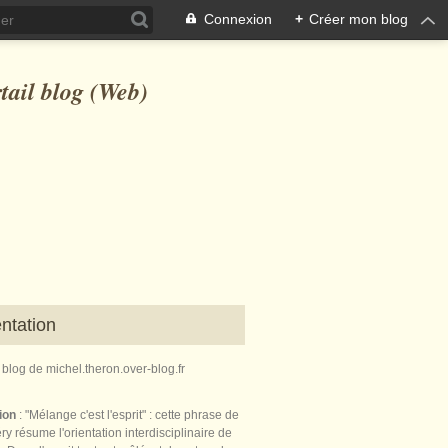
Connexion
+
Créer mon blog
ntation
e blog de michel.theron.over-blog.fr
tion
: "Mélange c'est l'esprit" : cette phrase de
ry résume l'orientation interdisciplinaire de