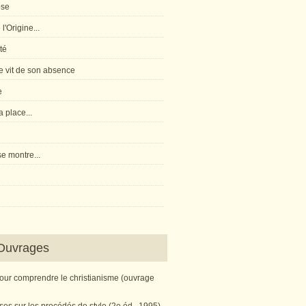
pse
l'Origine...
té
 vit de son absence
e
 place...
e montre...
Ouvrages
pour comprendre le christianisme (ouvrage