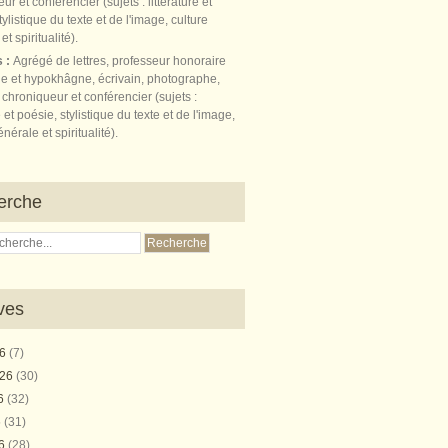
s :
Agrégé de lettres, professeur honoraire
e et hypokhâgne, écrivain, photographe,
 chroniqueur et conférencier (sujets :
e et poésie, stylistique du texte et de l'image,
nérale et spiritualité).
erche
ves
26
(7)
026
(30)
26
(32)
6
(31)
26
(28)