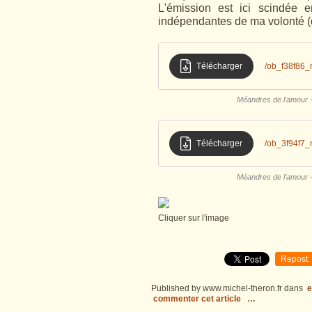
L'émission est ici scindée 
indépendantes de ma volonté (dur
Télécharger
/ob_f38f86_
Méandres de l'amour - 
Télécharger
/ob_3f94f7_
Méandres de l'amour - 
Cliquer sur l'image
Repost
Published by www.michel-theron.fr
dans
e
commenter cet article
…