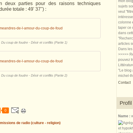
mon blog.
en deux parties pour des raisons techniques
sujets so
ée totale : 49' 37'') :
veut "filt
intéresse
colonne e
taper ce
meandres-de-l-amour-du-coup-de-foud
dans cet
"Recherch
Du coup de foudre - Désir et conflits (Partie 1)
articles 
Dans les 
>>>>> Re
pouvez tr
meandres-de-l-amour-du-coup-de-foud
Littératu
"Le blog 
Du coup de foudre - Désir et conflits (Partie 2)
michel-t
Contact
Profil
0
Name :
w
missions de radio (culture - religion)