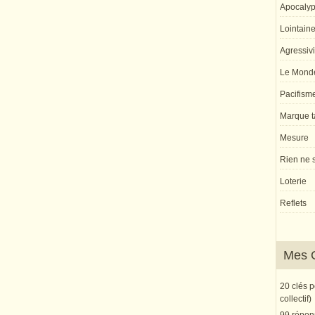
Apocaly
Lointaine 
Agressivi
Le Monde
Pacifism
Marque ta
Mesure
Rien ne s
Loterie
Reflets
Mes 
20 clés 
collectif)