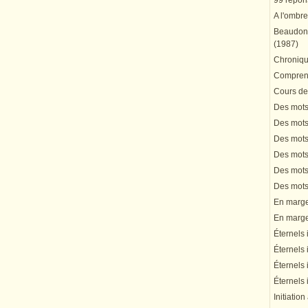
99 répons
A l'ombre
Beaudonn
(1987)
Chronique
Comprend
Cours de 
Des mots 
Des mots 
Des mots 
Des mots 
Des mots 
Des mots 
En marge 
En marge 
Éternels 
Éternels 
Éternels 
Éternels 
Initiation