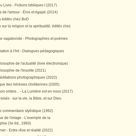
 Livre - Fictions bibliques I (2017)
 de l'amour - Éros et Agapè (2014)
 édités chez BoD
sur la religion et la spiritualité, édités chez
me vagabonde - Photographies et poèmes
itiation à l'Art - Dialogues pédagogiques
ilosophie de l'actualité (livre électronique)
ilosophie de l'Insolite (2021)
méditations photographiques (2022)
ique des hérésies chrétiennes (2005)
son ombre... - La Lumière est en nous (2017)
oisés - sur la vie, la Bible, et sur Dieu
e commentaire stylistique (1992)
e de l'image - L'exemple de la
phie (3e éd., 1993)
mer - Entre rêve et réalité (2022)