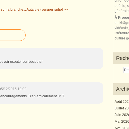
ur la branche...
Autarcie (version radio) >>
À Propo
en khâgn
vidéaste,
littératur
culture gé
Rech
ouvoir écouter ou réécouter
Archi
05/12/2015 19:02
 encouragements. Bien amicalement. M.T.
Août 20
Juillet 2
Juin 20
Mai 202
Avril 20