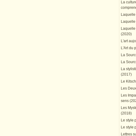
La cultur
comprend
Laquelle 
Laquelle 
Laquelle 
(2020)
L'art auj
L'Art du 
La Source
La Source
La stylis
(2017)
Le Kitsc
Les Deux
Les Impa
sens (20
Les Mystè
(2018)
Le style 
Le style 
Lettres su