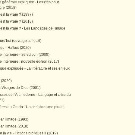
e générale expliquée - Les clés pour
re (2018)
est la vraie ? (1997)
est la vraie ? (2018)
est la vraie ? - Les Langages de l'image
ourd'hui (ouvrage collectif)
peu - Haïkus (2020)
 intérieure - 2e édition (2008)
 intérieure : nouvelle édition (2017)
tique expliquée - La littérature et ses enjeux
h (2020)
 Visages de Dieu (2001)
sses de l'Art moderne - Langage et crise du
21)
res du Credo - Un christianisme pluriel
par l'image (1993)
par l'image (2018)
r la vie - Fictions bibliques II (2019)