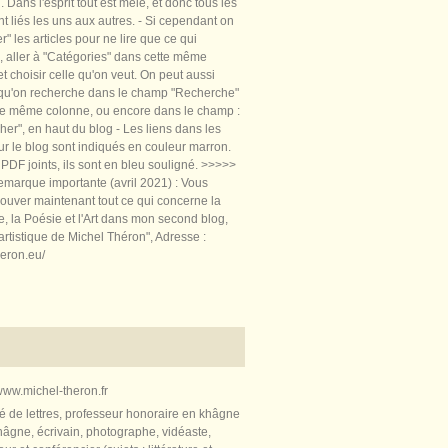
 Dans l'esprit tout est mêlé, et donc tous les
nt liés les uns aux autres. - Si cependant on
rer" les articles pour ne lire que ce qui
, aller à "Catégories" dans cette même
t choisir celle qu'on veut. On peut aussi
 qu'on recherche dans le champ "Recherche"
te même colonne, ou encore dans le champ :
er", en haut du blog - Les liens dans les
sur le blog sont indiqués en couleur marron.
PDF joints, ils sont en bleu souligné. >>>>>
marque importante (avril 2021) : Vous
ouver maintenant tout ce qui concerne la
re, la Poésie et l'Art dans mon second blog,
artistique de Michel Théron", Adresse :
heron.eu/
ww.michel-theron.fr