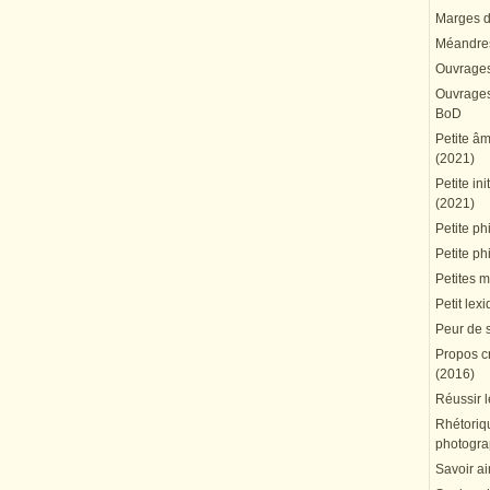
Marges du
Méandres
Ouvrages
Ouvrages 
BoD
Petite â
(2021)
Petite in
(2021)
Petite ph
Petite ph
Petites 
Petit lex
Peur de 
Propos cr
(2016)
Réussir l
Rhétoriqu
photogra
Savoir ai