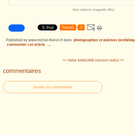
Mon enfance m'appelle (film)
Repost
0
Published by www.michel-theron.fr
dans
photographies et poèmes (esthétiqu
commenter cet article
…
<< Valse
Imbécillité (version radio) >>
commentaires
Ajouter un commentaire