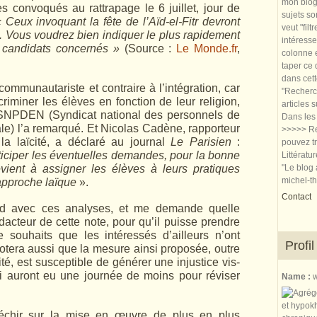
mon blog.
 convoqués au rattrapage le 6 juillet, jour de
sujets so
 Ceux invoquant la fête de l’Aïd-el-Fitr devront
veut "filt
. Vous voudrez bien indiquer le plus rapidement
intéresse
 candidats concernés »
(Source :
Le Monde.fr
,
colonne e
taper ce
dans cet
communautariste et contraire à l’intégration, car
"Recherch
riminer les élèves en fonction de leur religion,
articles 
 SNPDEN (Syndicat national des personnels de
Dans les 
ale) l’a remarqué. Et Nicolas Cadène, rapporteur
>>>>> Re
la laïcité, a déclaré au journal
Le Parisien
:
pouvez tr
ticiper les éventuelles demandes, pour la bonne
Littératu
vient à assigner les élèves à leurs pratiques
"Le blog 
michel-t
l’approche laïque
».
Contact
ord avec ces analyses, et me demande quelle
acteur de cette note, pour qu’il puisse prendre
 de souhaits que les intéressés d’ailleurs n’ont
Profil
notera aussi que la mesure ainsi proposée, outre
cité, est susceptible de générer une injustice vis-
ui auront eu une journée de moins pour réviser
Name :
w
léchir sur la mise en œuvre de plus en plus