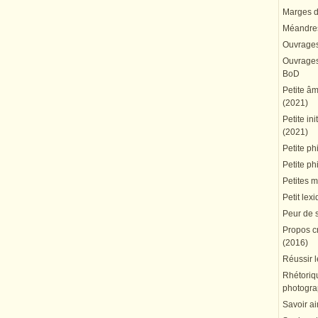
Marges du
Méandres
Ouvrages
Ouvrages 
BoD
Petite â
(2021)
Petite in
(2021)
Petite ph
Petite ph
Petites 
Petit lex
Peur de 
Propos cr
(2016)
Réussir l
Rhétoriqu
photogra
Savoir ai