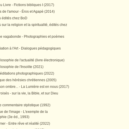
 Livre - Fictions bibliques I (2017)
 de l'amour - Éros et Agapè (2014)
 édités chez BoD
sur la religion et la spiritualité, édités chez
me vagabonde - Photographies et poèmes
itiation à l'Art - Dialogues pédagogiques
ilosophie de l'actualité (livre électronique)
ilosophie de l'Insolite (2021)
méditations photographiques (2022)
ique des hérésies chrétiennes (2005)
son ombre... - La Lumière est en nous (2017)
oisés - sur la vie, la Bible, et sur Dieu
e commentaire stylistique (1992)
e de l'image - L'exemple de la
phie (3e éd., 1993)
mer - Entre rêve et réalité (2022)