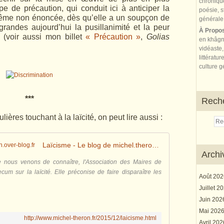
e de précaution, qui conduit ici à anticiper la
me non énoncée, dès qu’elle a un soupçon de
 grandes aujourd’hui la pusillanimité et la peur
À Propo
 (voir aussi mon billet
« Précaution »
,
Golias
en khâgn
vidéaste,
littératur
culture gé
***
Rech
ières touchant à la laïcité, on peut lire aussi :
Laïcisme - Le blog de michel.theron.over-blog.fr
Archi
e nous venons de connaître, l'Association des Maires de
m sur la laïcité. Elle préconise de faire disparaître les
Août 20
Juillet 2
Juin 20
Mai 202
http://www.michel-theron.fr/2015/12/laicisme.html
Avril 20