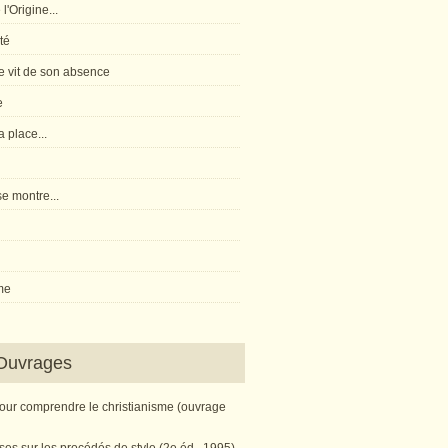
l'Origine...
té
 vit de son absence
e
 place...
e montre...
me
Ouvrages
pour comprendre le christianisme (ouvrage