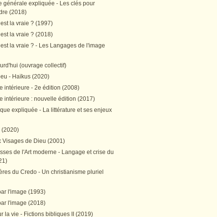
e générale expliquée - Les clés pour
re (2018)
est la vraie ? (1997)
est la vraie ? (2018)
est la vraie ? - Les Langages de l'image
ourd'hui (ouvrage collectif)
peu - Haïkus (2020)
 intérieure - 2e édition (2008)
 intérieure : nouvelle édition (2017)
tique expliquée - La littérature et ses enjeux
h (2020)
 Visages de Dieu (2001)
sses de l'Art moderne - Langage et crise du
21)
res du Credo - Un christianisme pluriel
par l'image (1993)
par l'image (2018)
r la vie - Fictions bibliques II (2019)