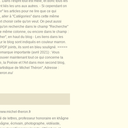
 Dans l'esprit tout est mêlé, et donc tous les
nt liés les uns aux autres. - Si cependant on
rer" les articles pour ne lire que ce qui
, aller à "Catégories" dans cette même
t choisir celle qu'on veut. On peut aussi
 qu'on recherche dans le champ "Recherche"
te même colonne, ou encore dans le champ :
er", en haut du blog - Les liens dans les
sur le blog sont indiqués en couleur marron.
PDF joints, ils sont en bleu souligné. >>>>>
marque importante (avril 2021) : Vous
ouver maintenant tout ce qui concerne la
re, la Poésie et l'Art dans mon second blog,
artistique de Michel Théron", Adresse :
heron.eu/
ww.michel-theron.fr