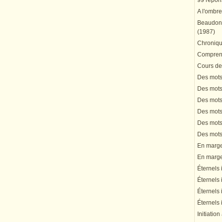
99 répons
A l'ombre
Beaudonn
(1987)
Chronique
Comprend
Cours de 
Des mots 
Des mots 
Des mots 
Des mots 
Des mots 
Des mots 
En marge 
En marge 
Éternels 
Éternels 
Éternels 
Éternels 
Initiation