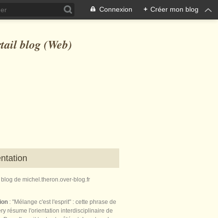
Connexion
+
Créer mon blog
ntation
e blog de michel.theron.over-blog.fr
tion
: "Mélange c'est l'esprit" : cette phrase de
ry résume l'orientation interdisciplinaire de