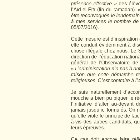
présence effective »
des élèves
l’Aïd-el-Fitr (fin du ramadan).
«
être reconvoqués le lendemain
à mes services le nombre de
05/07/2016).
Cette mesure est d’inspiration 
elle conduit évidemment à disc
chose illégale chez nous. Le
direction de l’éducation nation
général de l’Observatoire de 
«
L’administration n’a pas à an
raison que cette démarche re
religieuses. C’est contraire à 
Je suis naturellement d’acc
mouche a bien pu piquer le réd
l’initiative d’aller au-devant
jamais jusqu’ici formulés. On 
qu’elle viole le principe de laï
à-vis des autres candidats, q
leurs épreuves.
Ce cas doit encore faire réf