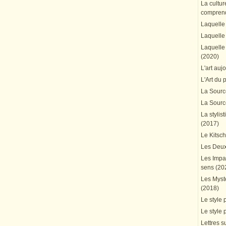
La cultur
comprend
Laquelle 
Laquelle 
Laquelle 
(2020)
L'art auj
L'Art du 
La Source
La Source
La stylis
(2017)
Le Kitsc
Les Deux
Les Impa
sens (20
Les Mystè
(2018)
Le style 
Le style 
Lettres su