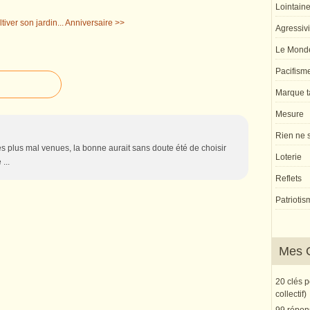
Lointaine 
ltiver son jardin...
Anniversaire >>
Agressivi
Le Monde
Pacifism
Marque ta
Mesure
Rien ne s
es plus mal venues, la bonne aurait sans doute été de choisir
Loterie
...
Reflets
Patriotis
Mes 
20 clés 
collectif)