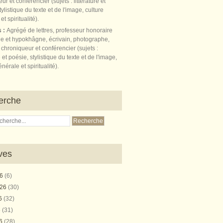
s :
Agrégé de lettres, professeur honoraire
e et hypokhâgne, écrivain, photographe,
 chroniqueur et conférencier (sujets :
e et poésie, stylistique du texte et de l'image,
nérale et spiritualité).
erche
ves
26
(6)
026
(30)
26
(32)
6
(31)
26
(28)