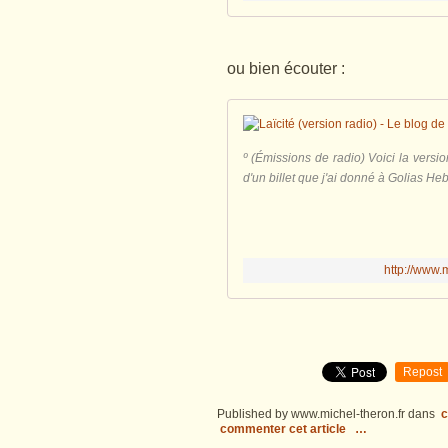
ou bien écouter :
º (Émissions de radio) Voici la version
d'un billet que j'ai donné à Golias H
http://www.m
Repost
Published by www.michel-theron.fr
dans
c
commenter cet article
…