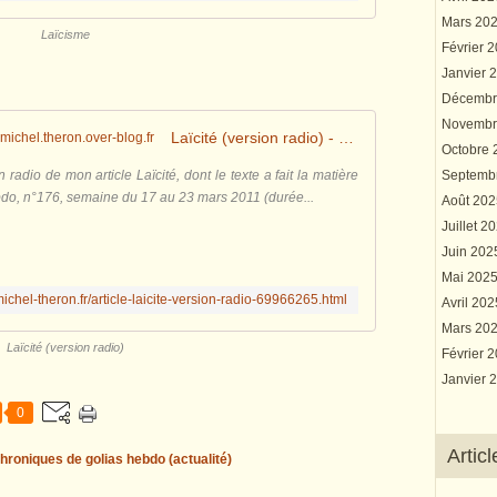
Mars 20
Laïcisme
Février 
Janvier 
Décembr
Novembr
Laïcité (version radio) - Le blog de michel.theron.over-blog.fr
Octobre
 radio de mon article Laïcité, dont le texte a fait la matière
Septemb
ebdo, n°176, semaine du 17 au 23 mars 2011 (durée...
Août 20
Juillet 2
Juin 20
Mai 202
ichel-theron.fr/article-laicite-version-radio-69966265.html
Avril 20
Mars 20
Laïcité (version radio)
Février 
Janvier 
0
Artic
hroniques de golias hebdo (actualité)