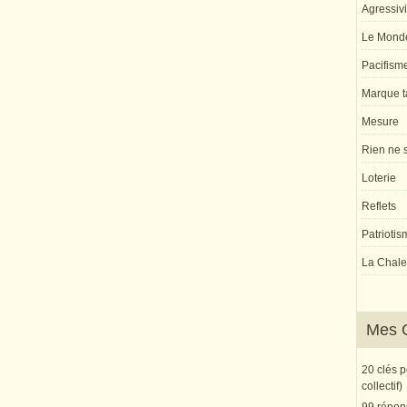
Agressivi
Le Monde
Pacifism
Marque ta
Mesure
Rien ne s
Loterie
Reflets
Patriotis
La Chaleu
Mes 
20 clés 
collectif)