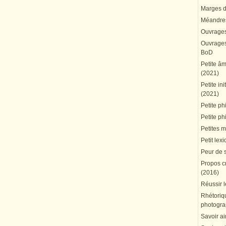
Marges du
Méandres
Ouvrages
Ouvrages 
BoD
Petite â
(2021)
Petite in
(2021)
Petite ph
Petite ph
Petites 
Petit lex
Peur de 
Propos cr
(2016)
Réussir l
Rhétoriqu
photogra
Savoir ai