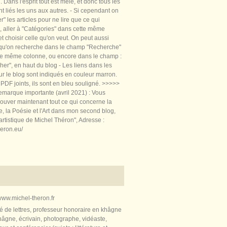
 Dans l'esprit tout est mêlé, et donc tous les
nt liés les uns aux autres. - Si cependant on
rer" les articles pour ne lire que ce qui
, aller à "Catégories" dans cette même
t choisir celle qu'on veut. On peut aussi
 qu'on recherche dans le champ "Recherche"
te même colonne, ou encore dans le champ :
er", en haut du blog - Les liens dans les
sur le blog sont indiqués en couleur marron.
PDF joints, ils sont en bleu souligné. >>>>>
marque importante (avril 2021) : Vous
ouver maintenant tout ce qui concerne la
re, la Poésie et l'Art dans mon second blog,
artistique de Michel Théron", Adresse :
heron.eu/
ww.michel-theron.fr