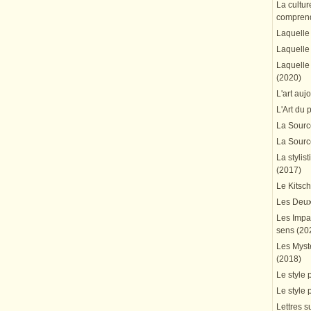
La cultur
comprend
Laquelle 
Laquelle 
Laquelle 
(2020)
L'art auj
L'Art du 
La Source
La Source
La stylis
(2017)
Le Kitsc
Les Deux
Les Impa
sens (20
Les Mystè
(2018)
Le style 
Le style 
Lettres su