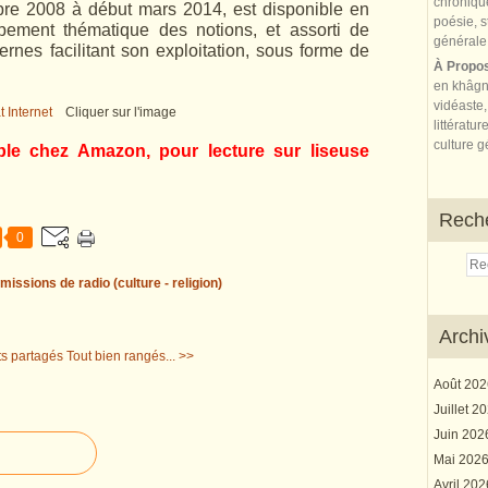
re 2008 à début mars 2014, est disponible en
upement thématique des notions, et assorti de
ernes facilitant son exploitation, sous forme de
À Propo
en khâgn
vidéaste,
Cliquer sur l'image
littératur
culture gé
ble chez Amazon, pour lecture sur liseuse
Rech
0
missions de radio (culture - religion)
Archi
s partagés
Tout bien rangés... >>
Août 20
Juillet 2
Juin 20
Mai 202
Avril 20