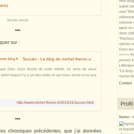
mon blog.
érie)
sujets so
veut "filt
intéresse
Succès (texte)
colonne e
taper ce
***
dans cet
"Recherch
iquer sur :
articles 
Dans les 
>>>>> Re
Succès - Le blog de michel.theron.over-blog.fr
pouvez tr
Littératu
que Dieu nous donne de notre mérite, en vertu du vieux
"Le blog 
 selon lequel il y a un lien entre ce qui nous arrive et ce que
michel-t
Contact
http://www.michel-theron.fr/2016/11/succes.html
Profil
Name :
w
***
les chroniques précédentes, que j'ai données