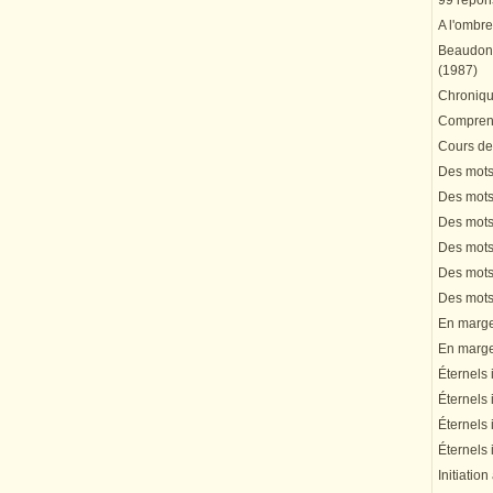
99 répons
A l'ombre
Beaudonn
(1987)
Chronique
Comprend
Cours de 
Des mots 
Des mots 
Des mots 
Des mots 
Des mots 
Des mots 
En marge 
En marge 
Éternels 
Éternels 
Éternels 
Éternels 
Initiation