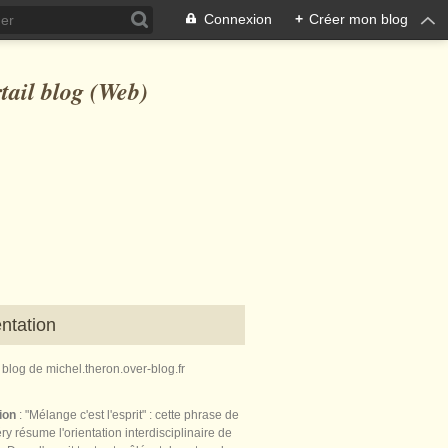
Connexion
+
Créer mon blog
ntation
e blog de michel.theron.over-blog.fr
tion
: "Mélange c'est l'esprit" : cette phrase de
ry résume l'orientation interdisciplinaire de