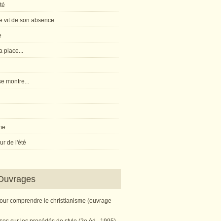
té
 vit de son absence
e
 place...
e montre...
me
r de l'été
Ouvrages
pour comprendre le christianisme (ouvrage