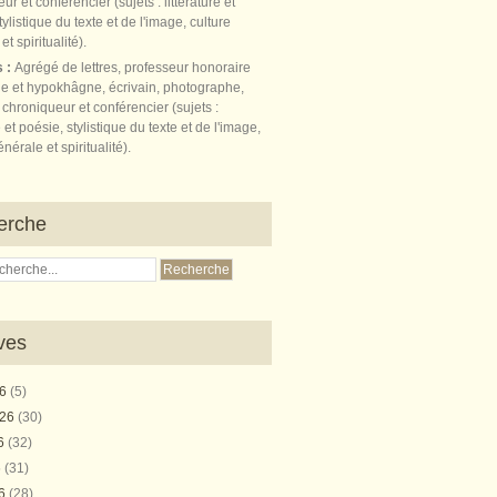
s :
Agrégé de lettres, professeur honoraire
e et hypokhâgne, écrivain, photographe,
 chroniqueur et conférencier (sujets :
e et poésie, stylistique du texte et de l'image,
nérale et spiritualité).
erche
ves
26
(5)
026
(30)
26
(32)
6
(31)
26
(28)