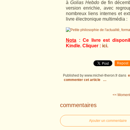
à
Golias Hebdo
de fin décemb
version enrichie, avec regro
nombreux liens internes et ext
livre électronique multimédia :
Nota
: Ce livre est disponi
Kindle. Cliquer :
ici
.
Repost
Published by www.michel-theron.fr
dans
e
commenter cet article
…
<< Moment
commentaires
Ajouter un commentaire