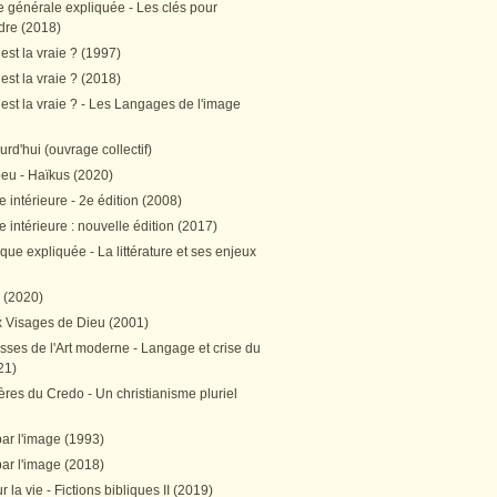
e générale expliquée - Les clés pour
re (2018)
est la vraie ? (1997)
est la vraie ? (2018)
est la vraie ? - Les Langages de l'image
ourd'hui (ouvrage collectif)
peu - Haïkus (2020)
 intérieure - 2e édition (2008)
 intérieure : nouvelle édition (2017)
tique expliquée - La littérature et ses enjeux
h (2020)
 Visages de Dieu (2001)
sses de l'Art moderne - Langage et crise du
21)
res du Credo - Un christianisme pluriel
par l'image (1993)
par l'image (2018)
r la vie - Fictions bibliques II (2019)