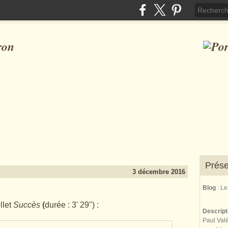
ron
Prése
3 décembre 2016
Blog
: L
llet
Succès
(
durée : 3' 29") :
Descrip
Paul Valé