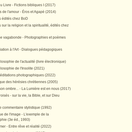
 Livre - Fictions bibliques I (2017)
 de l'amour - Éros et Agapè (2014)
 édités chez BoD
sur la religion et la spiritualité, édités chez
me vagabonde - Photographies et poèmes
itiation à l'Art - Dialogues pédagogiques
ilosophie de l'actualité (livre électronique)
ilosophie de l'Insolite (2021)
méditations photographiques (2022)
ique des hérésies chrétiennes (2005)
son ombre... - La Lumière est en nous (2017)
oisés - sur la vie, la Bible, et sur Dieu
e commentaire stylistique (1992)
e de l'image - L'exemple de la
phie (3e éd., 1993)
mer - Entre rêve et réalité (2022)