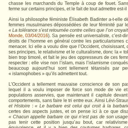
chasse les marchands du Temple à coup de fouet. Sans d
ferme sur certains principes, et le fait de tout admettre est-i
Ainsi la philosophe féministe Élisabeth Badinter a-t-elle 
femmes musulmanes dépossédées de leur féminité par le v
« La tolérance s’est retournée contre celles que l’on croyait
Monde, 03/04/2016
). Sa pensée est universaliste, c’est-di
droits de l’homme en général contre les particularismes c
menacer. Ici elle a voulu dire que l’Occident, choisissant,
ses principes, le relativisme et le culturalisme, donc la « t
bien trop timoré, et fait le jeu des oppresseurs de ces fem
respecter : elle vise non l’islam, mais l’islamisme conquér
beaucoup aujourd’hui sont tellement tétanisés par p
« islamophobes » qu’ils admettent tout.
L’Occident a tellement mauvaise conscience de son pas
lequel il a voulu imposer de force son mode de vie e
populations asservies, que maintenant il capitule devan
comportements, sans faire le tri entre eux. Ainsi Lévi-Strau
et Histoire
:
« Le barbare est celui qui croit à la barbari
certes des aspects justes, et on pense ici à ce que dis
« Chacun appelle barbare ce qui n’est pas de son usage
pas tenir cette position jusqu’au bout, car relativis
équivalence, et il y a bien des coutumes barbares,