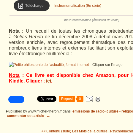
Télécharger
Instrumentalisation (9e série)
Instrumentalisation (émission de radio)
Nota :
Un recueil de toutes les chroniques précédente
à
Golias Hebdo
de fin décembre 2008 à début mars 2014
version enrichie, avec regroupement thématique des not
nombreux liens internes et externes facilitant son exploit
livre électronique multimédia :
Cliquer sur l'image
Nota
: Ce livre est disponible chez Amazon, pour l
Kindle. Cliquer :
ici
.
Repost
0
Published by www.michel-theron.fr
dans
emissions de radio (culture - religio
commenter cet article
…
<< Contenu (suite)
Les Mots de la culture : Psychomachie