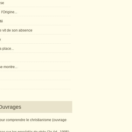
pse
l'Origine...
té
 vit de son absence
e
 place...
e montre...
Ouvrages
pour comprendre le christianisme (ouvrage