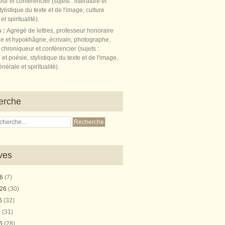
s :
Agrégé de lettres, professeur honoraire
e et hypokhâgne, écrivain, photographe,
 chroniqueur et conférencier (sujets :
e et poésie, stylistique du texte et de l'image,
nérale et spiritualité).
erche
ves
26
(7)
026
(30)
26
(32)
6
(31)
26
(28)