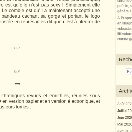
re est qu’elle n’est pas sexy ! Simplement elle
re. Le comble est qu’il a maintenant accepté une
bandeau cachant sa gorge et portant le logo
À Propo
postée en représailles dit que c’est à pleurer de
en khâgn
vidéaste,
littératur
culture gé
D.R.
Rech
D.R.
***
Archi
chroniques revues et enrichies, réunies sous
 en version papier et en version électronique, et
Août 20
lusieurs tomes :
Juillet 2
Juin 20
Mai 202
Avril 20