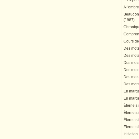
99 répons
A l'ombre
Beaudonn
(1987)
Chronique
Comprend
Cours de 
Des mots 
Des mots 
Des mots 
Des mots 
Des mots 
Des mots 
En marge 
En marge 
Éternels 
Éternels 
Éternels 
Éternels 
Initiation