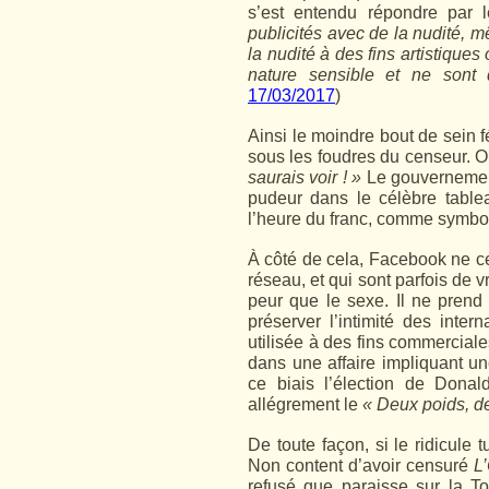
s’est entendu répondre par 
publicités avec de la nudité, m
la nudité à des fins artistique
nature sensible et ne sont 
17/03/2017
)
Ainsi le moindre bout de sein 
sous les foudres du censeur. O
saurais voir ! »
Le gouvernement 
pudeur dans le célèbre tablea
l’heure du franc, comme symbo
À côté de cela, Facebook ne c
réseau, et qui sont parfois de v
peur que le sexe. Il ne prend
préserver l’intimité des inter
utilisée à des fins commercial
dans une affaire impliquant u
ce biais l’élection de Donal
allégrement le
« Deux poids, d
De toute façon, si le ridicule 
Non content d’avoir censuré
L
refusé que paraisse sur la To