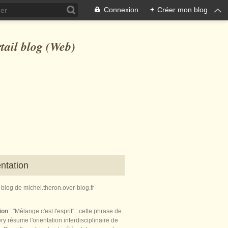
Connexion
+
Créer mon blog
ntation
e blog de michel.theron.over-blog.fr
tion
: "Mélange c'est l'esprit" : cette phrase de
ry résume l'orientation interdisciplinaire de