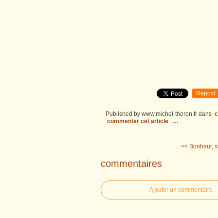
Repost
Published by www.michel-theron.fr
dans
c
commenter cet article
…
<< Bonheur, su
commentaires
Ajouter un commentaire