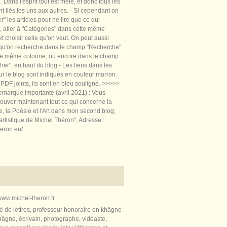
 Dans l'esprit tout est mêlé, et donc tous les
nt liés les uns aux autres. - Si cependant on
rer" les articles pour ne lire que ce qui
, aller à "Catégories" dans cette même
t choisir celle qu'on veut. On peut aussi
 qu'on recherche dans le champ "Recherche"
te même colonne, ou encore dans le champ :
er", en haut du blog - Les liens dans les
sur le blog sont indiqués en couleur marron.
PDF joints, ils sont en bleu souligné. >>>>>
marque importante (avril 2021) : Vous
ouver maintenant tout ce qui concerne la
re, la Poésie et l'Art dans mon second blog,
artistique de Michel Théron", Adresse :
heron.eu/
ww.michel-theron.fr