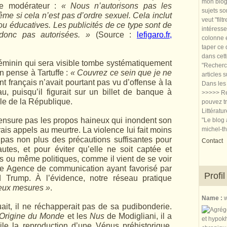
mon blog.
le modérateur :
« Nous n’autorisons pas les
sujets so
ême si cela n’est pas d’ordre sexuel. Cela inclut
veut "filt
s ou éducatives. Les publicités de ce type sont de
intéresse
donc pas autorisées. »
(Source :
lefigaro.fr,
colonne e
taper ce
dans cet
féminin qui sera visible tombe systématiquement
"Recherch
n pense à Tartuffe :
« Couvrez ce sein que je ne
articles 
français n’avait pourtant pas vu d’offense à la
Dans les 
u, puisqu’il figurait sur un billet de banque à
>>>>> Re
le de la République.
pouvez tr
Littératu
ensure pas les propos haineux qui inondent son
"Le blog 
rais appels au meurtre. La violence lui fait moins
michel-t
 pas non plus des précautions suffisantes pour
Contact
nautes, et pour éviter qu’elle ne soit captée et
es ou même politiques, comme il vient de se voir
ne Agence de communication ayant favorisé par
Profil
d Trump. À l’évidence, notre réseau pratique
eux mesures »
.
Name :
w
tuait, il ne réchapperait pas de sa pudibonderie.
’Origine du Monde
et les
Nus
de Modigliani, il a
ile la reproduction d’une Vénus préhistorique,