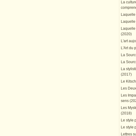
La cultur
comprend
Laquelle 
Laquelle 
Laquelle 
(2020)
L'art auj
L'Art du 
La Source
La Source
La stylis
(2017)
Le Kitsc
Les Deux
Les Impa
sens (20
Les Mystè
(2018)
Le style 
Le style 
Lettres su