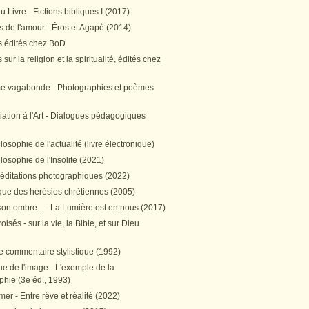
 Livre - Fictions bibliques I (2017)
 de l'amour - Éros et Agapè (2014)
 édités chez BoD
sur la religion et la spiritualité, édités chez
me vagabonde - Photographies et poèmes
itiation à l'Art - Dialogues pédagogiques
ilosophie de l'actualité (livre électronique)
ilosophie de l'Insolite (2021)
méditations photographiques (2022)
ique des hérésies chrétiennes (2005)
son ombre... - La Lumière est en nous (2017)
oisés - sur la vie, la Bible, et sur Dieu
e commentaire stylistique (1992)
e de l'image - L'exemple de la
phie (3e éd., 1993)
mer - Entre rêve et réalité (2022)