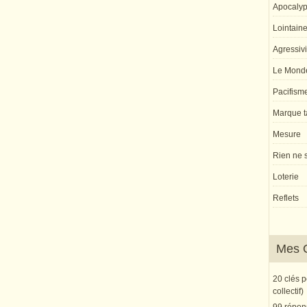
Apocaly
Lointaine 
Agressivi
Le Monde
Pacifism
Marque ta
Mesure
Rien ne s
Loterie
Reflets
Mes 
20 clés 
collectif)