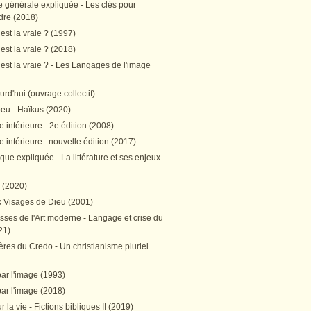
e générale expliquée - Les clés pour
re (2018)
est la vraie ? (1997)
est la vraie ? (2018)
est la vraie ? - Les Langages de l'image
ourd'hui (ouvrage collectif)
peu - Haïkus (2020)
 intérieure - 2e édition (2008)
 intérieure : nouvelle édition (2017)
tique expliquée - La littérature et ses enjeux
h (2020)
 Visages de Dieu (2001)
sses de l'Art moderne - Langage et crise du
21)
res du Credo - Un christianisme pluriel
par l'image (1993)
par l'image (2018)
r la vie - Fictions bibliques II (2019)