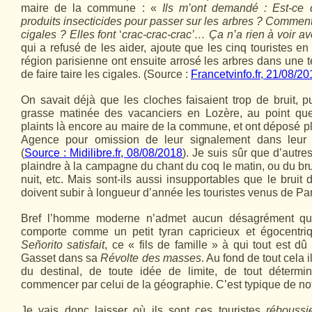
maire de la commune : «
Ils m’ont demandé : Est-ce
produits insecticides pour passer sur les arbres ? Commen
cigales ?
Elles font
‘
crac-crac-crac’… Ça n’a rien à voir av
qui a refusé de les aider, ajoute que les cinq touristes en
région parisienne ont ensuite arrosé les arbres dans une 
de faire taire les cigales. (Source :
Francetvinfo.fr, 21/08/2
On savait déjà que les cloches faisaient trop de bruit, p
grasse matinée des vacanciers en Lozère, au point que
plaints là encore au maire de la commune, et ont déposé pl
Agence pour omission de leur signalement dans leur c
(
Source : Midilibre.fr, 08/08/2018
). Je suis sûr que d’autre
plaindre à la campagne du chant du coq le matin, ou du bru
nuit, etc. Mais sont-ils aussi insupportables que le bruit 
doivent subir à longueur d’année les touristes venus de Par
Bref l’homme moderne n’admet aucun désagrément quel 
comporte comme un petit tyran capricieux et égocentr
Señorito satisfait
, ce « fils de famille » à qui tout est d
Gasset dans sa
Révolte des masses
. Au fond de tout cela 
du destinal, de toute idée de limite, de tout détermin
commencer par celui de la géographie. C’est typique de no
Je vais donc laisser où ils sont ces touristes
réboussi