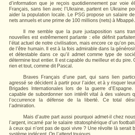
d’information que je reçois quotidiennement par voie é
Français, sans lien avec l’Ukraine, partent en Ukraine po
aider la population locale. Le PSG propose un salaire de
nets annuels et une prime de 100 millions (nets) à Mbappé.
Il me semble que la pure juxtaposition sans tra
nouvelles est extrêmement parlante : elle définit parfai
l’état actuel de notre civilisation, mais encore ce qu’on p
de l’être humain. Il est à la fois admirable dans la générosit
et détestable dans ce qu’il admet comme type de sociét
détermine tout entier. Il est capable du meilleur et du pire.
rien et tout, comme dit Pascal.
Braves Français d’une part, qui sans lien parti
agressé se décident à partir pour l’aider, et à y risquer le
Brigades Internationales lors de la guerre d’Espagne
capable de subordonner son intérêt vital à des valeurs 
l’occurrence la défense de la liberté. Ce total dési
l’admiration.
Mais d’autre part aussi pourquoi admet-il chez nou
l’argent, incarné par le salaire stratosphérique d’un football
à ceux qui n’ont pas de quoi vivre ? Une révolte là serait
système indécent. On l’attend toujours.