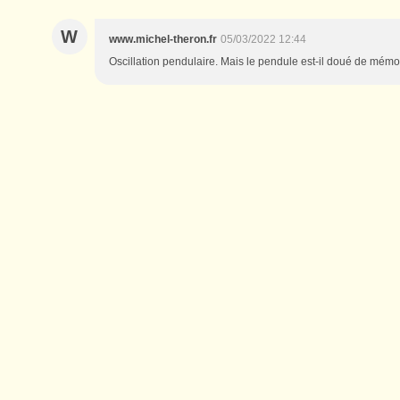
W
www.michel-theron.fr
05/03/2022 12:44
Oscillation pendulaire. Mais le pendule est-il doué de mémoi