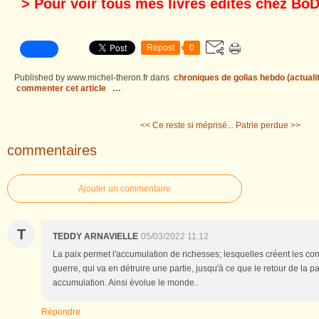
> Pour voir tous mes livres édités chez BoD
Repost
0
Published by www.michel-theron.fr
dans
chroniques de golias hebdo (actuali
commenter cet article
…
<< Ce reste si méprisé...
Patrie perdue >>
commentaires
Ajouter un commentaire
T
TEDDY ARNAVIELLE
05/03/2022 11:12
La paix permet l'accumulation de richesses; lesquelles créent les con
guerre, qui va en détruire une partie, jusqu'à ce que le retour de la
accumulation. Ainsi évolue le monde..
Répondre